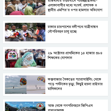
রাজধানীর উত্তরখানে পরিচ্ছন্নতাকর্মী-
এলাকাবাসীর মধ্যে সংঘর্ষ, প্রশাসক ও
স্থানীয় এমপির’র ওপর হামলার অভিযোগ
ঢাকার চারপাশের নদীপথে যাত্রীবান্ধব
নৌপরিবহন চালু হচ্ছে
২৯ অক্টোবর প্রাথমিকের ১৪ হাজার ৩৮৪
শিক্ষকের যোগদান
কক্সবাজার সৈকতের প্যারাসাইলিং থেকে
পড়ে পর্যটকের মৃত্যু, কিছুই হয়না রাইডার
মালিকদের
আজ থেকে গণপরিবহনে জিপিএস
বাধ্যতামূলক