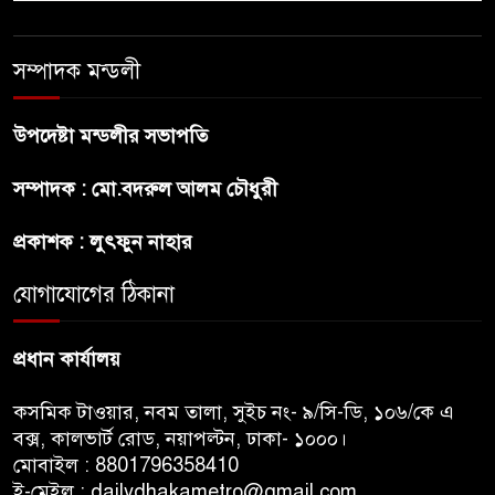
হত্যা
সম্পাদক মন্ডলী
গ্যাসের দাম বাড়লো ৭০ টাকা, সন্ধ্যা
থেকে কার্যকর
উপদেষ্টা মন্ডলীর সভাপতি
রাজধানীর উত্তরখানে
সম্পাদক : মো.বদরুল আলম চৌধুরী
পরিচ্ছন্নতাকর্মী-এলাকাবাসীর মধ্যে
সংঘর্ষ, প্রশাসক ও স্থানীয় এমপির’র
প্রকাশক : লুৎফুন নাহার
ওপর হামলার অভিযোগ
যোগাযোগের ঠিকানা
ভারতের রাজনীতিতে আবারো
উত্তাপ, এবারের ইস্যু ই-২০ পেট্রোল
প্রধান কার্যালয়
কসমিক টাওয়ার, নবম তালা, সুইচ নং- ৯/সি-ডি, ১০৬/কে এ
বক্স, কালভার্ট রোড, নয়াপল্টন, ঢাকা- ১০০০।
মোবাইল : 8801796358410
ই-মেইল : dailydhakametro@gmail.com