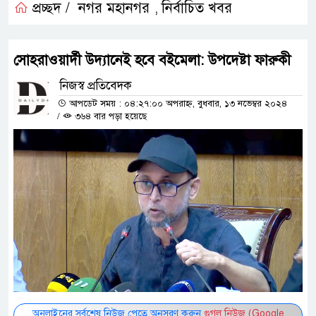
প্রচ্ছদ /
নগর মহানগর
নির্বাচিত খবর
,
সোহরাওয়ার্দী উদ্যানেই হবে বইমেলা: উপদেষ্টা ফারুকী
নিজস্ব প্রতিবেদক
আপডেট সময় : ০৪:২৭:০০ অপরাহ্ন, বুধবার, ১৩ নভেম্বর ২০২৪
/
৩৬৪ বার পড়া হয়েছে
অনলাইনের সর্বশেষ নিউজ পেতে অনুসরণ করুন
গুগল নিউজ (Google