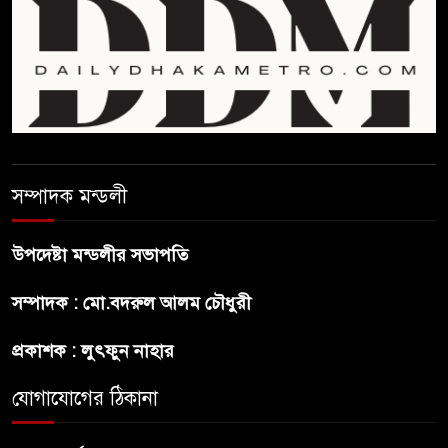
হবে ভর্তি পরীক্ষা: শিক্ষা মন্ত্রণালয়
কাউকে অসম্মান করতে নয়,
জনগনের অধিকার আদায়ে এসেছিঃ
জামাতের আমির
রাষ্ট্রপতি নির্বাচন ২০ আগষ্ট
সম্পাদক মন্ডলী
উপদেষ্টা মন্ডলীর সভাপতি
প্রীতির সাথে প্রেম নয় ছিল গভীর
সম্পাদক : মো.বদরুল আলম চৌধুরী
বন্ধুত্ব : ব্রেট লি
প্রকাশক : লুৎফুন নাহার
জুলাই সনদ ও জুলাই যোদ্ধা সংবর্ধনা
অনুষ্ঠানে বিশৃঙ্খলায় ক্ষুদ্ধ ভারপ্রাপ্ত
যোগাযোগের ঠিকানা
রাষ্ট্রপতি