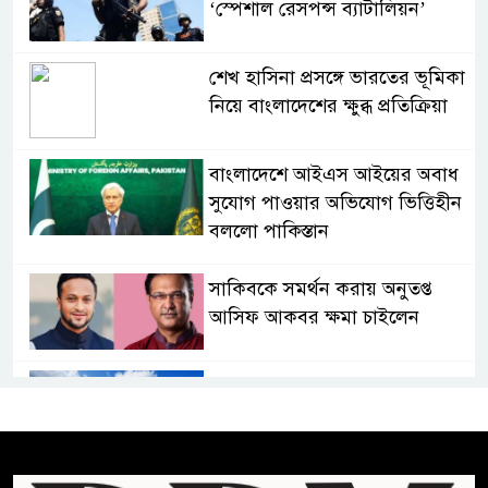
‘স্পেশাল রেসপন্স ব্যাটালিয়ন’
শেখ হাসিনা প্রসঙ্গে ভারতের ভূমিকা
নিয়ে বাংলাদেশের ক্ষুব্ধ প্রতিক্রিয়া
বাংলাদেশে আইএস আইয়ের অবাধ
সুযোগ পাওয়ার অভিযোগ ভিত্তিহীন
বললো পাকিস্তান
সাকিবকে সমর্থন করায় অনুতপ্ত
আসিফ আকবর ক্ষমা চাইলেন
কমনওয়েথ গেমসে পদক শুন্যতা
ঘুচানোর আক্ষেপে বাংলাদেশ
প্রথম শ্রেণি ছাড়া অন্য সব শ্রেণিতে