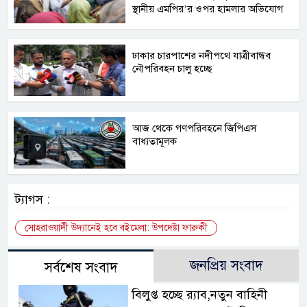
স্থানীয় এমপির’র ওপর হামলার অভিযোগ
ঢাকার চারপাশের নদীপথে যাত্রীবান্ধব
নৌপরিবহন চালু হচ্ছে
আজ থেকে গণপরিবহনে জিপিএস
বাধ্যতামূলক
ট্যাগস :
সোহরাওয়ার্দী উদ্যানেই হবে বইমেলা: উপদেষ্টা ফারুকী
জনপ্রিয় সংবাদ
সর্বশেষ সংবাদ
বিলুপ্ত হচ্ছে র‍্যাব,নতুন বাহিনী