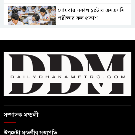
সোমবার সকাল ১০টায় এসএসসি
পরীক্ষার ফল প্রকাশ
চিকিৎসকদের পেশাগত দায়িত্বে
রাজনীতি যেন বাধা না হয় :
প্রধানমন্ত্রী
ফিফা সভাপতির বিরুদ্ধে এবার
‘নারী সংক্রান্ত অভিযোগ
ছেলেকে নিয়ে রোনালদোর যে বড়
স্বপ্ন
সম্পাদক মন্ডলী
অস্ট্রেলিয়ার অখ্যাত একাদশের
কাছেই ধরাশায়ী বাংলাদেশ
উপদেষ্টা মন্ডলীর সভাপতি