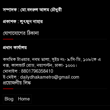
সম্পাদক : মো.বদরুল আলম চৌধুরী
ট্রাম্পের ৪০ কোটি ডলারের ‘বলরুম
প্রকল্প’ আটকে দিলেন মার্কিন
প্রকাশক : লুৎফুন নাহার
আদালত
যোগাযোগের ঠিকানা
শেখ হাসিনার বক্তব্যে ভারতের
সমর্থন নেই : রণধীর জয়সওয়াল
প্রধান কার্যালয়
কসমিক টাওয়ার, নবম তালা, সুইচ নং- ৯/সি-ডি, ১০৬/কে এ
বক্স, কালভার্ট রোড, নয়াপল্টন, ঢাকা- ১০০০।
মোবাইল : 8801796358410
ই-মেইল : dailydhakametro@gmail.com
প্রয়োজনীয় লিঙ্ক
Blog
Home