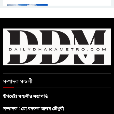
কমনওয়েথ গেমসে পদক শুন্যতা
ঘুচানোর আক্ষেপে বাংলাদেশ
প্রথম শ্রেণি ছাড়া অন্য সব শ্রেণিতে
হবে ভর্তি পরীক্ষা: শিক্ষা মন্ত্রণালয়
কাউকে অসম্মান করতে নয়,
জনগনের অধিকার আদায়ে এসেছিঃ
জামাতের আমির
রাষ্ট্রপতি নির্বাচন ২০ আগষ্ট
সম্পাদক মন্ডলী
উপদেষ্টা মন্ডলীর সভাপতি
প্রীতির সাথে প্রেম নয় ছিল গভীর
সম্পাদক : মো.বদরুল আলম চৌধুরী
বন্ধুত্ব : ব্রেট লি