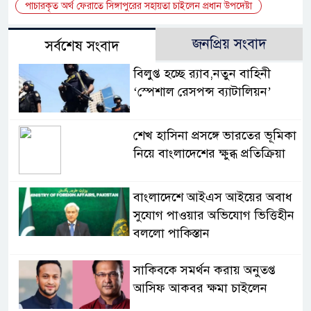
পাচারকৃত অর্থ ফেরাতে সিঙ্গাপুরের সহায়তা চাইলেন প্রধান উপদেষ্টা
জনপ্রিয় সংবাদ
সর্বশেষ সংবাদ
বিলুপ্ত হচ্ছে র‍্যাব,নতুন বাহিনী
‘স্পেশাল রেসপন্স ব্যাটালিয়ন’
শেখ হাসিনা প্রসঙ্গে ভারতের ভূমিকা
নিয়ে বাংলাদেশের ক্ষুব্ধ প্রতিক্রিয়া
বাংলাদেশে আইএস আইয়ের অবাধ
সুযোগ পাওয়ার অভিযোগ ভিত্তিহীন
বললো পাকিস্তান
সাকিবকে সমর্থন করায় অনুতপ্ত
আসিফ আকবর ক্ষমা চাইলেন