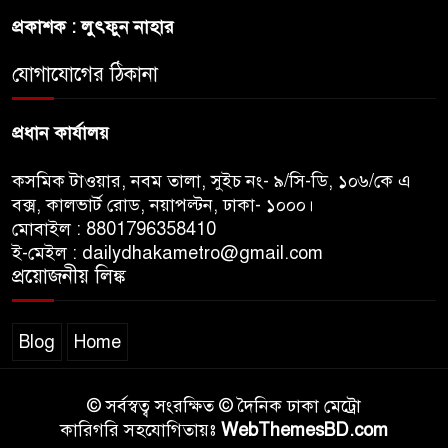
প্রকাশক : লুৎফুন নাহার
জুলাই সনদ ও জুলাই যোদ্ধা সংবর্ধনা
অনুষ্ঠানে বিশৃঙ্খলায় ক্ষুদ্ধ ভারপ্রাপ্ত
যোগাযোগের ঠিকানা
রাষ্ট্রপতি
প্রধান কার্যালয়
কসমিক টাওয়ার, নবম তালা, সুইচ নং- ৯/সি-ডি, ১০৬/কে এ
বক্স, কালভার্ট রোড, নয়াপল্টন, ঢাকা- ১০০০।
মোবাইল : 8801796358410
ই-মেইল : dailydhakametro@gmail.com
প্রয়োজনীয় লিঙ্ক
Blog
Home
© সর্বস্বত্ব সংরক্ষিত © দৈনিক ঢাকা মেট্রো
কারিগরি সহযোগিতায়ঃ
WebThemesBD.com