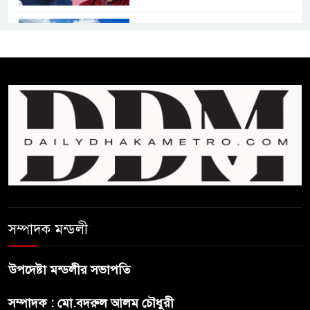
কমনওয়েথ গেমসে পদক শুন্যতা
ঘুচানোর আক্ষেপে বাংলাদেশ
প্রথম শ্রেণি ছাড়া অন্য সব শ্রেণিতে
হবে ভর্তি পরীক্ষা: শিক্ষা মন্ত্রণালয়
কাউকে অসম্মান করতে নয়,
জনগনের অধিকার আদায়ে এসেছিঃ
জামাতের আমির
রাষ্ট্রপতি নির্বাচন ২০ আগষ্ট
সম্পাদক মন্ডলী
উপদেষ্টা মন্ডলীর সভাপতি
প্রীতির সাথে প্রেম নয় ছিল গভীর
সম্পাদক : মো.বদরুল আলম চৌধুরী
বন্ধুত্ব : ব্রেট লি