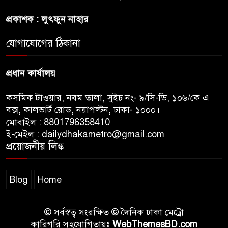
প্রকাশক : লুৎফুন নাহার
জুলাই সনদ ও জুলাই যোদ্ধা সংবর্ধনা
অনুষ্ঠানে বিশৃঙ্খলায় ক্ষুদ্ধ ভারপ্রাপ্ত
যোগাযোগের ঠিকানা
রাষ্ট্রপতি
প্রধান কার্যালয়
কসমিক টাওয়ার, নবম তালা, সুইচ নং- ৯/সি-ডি, ১০৬/কে এ
বক্স, কালভার্ট রোড, নয়াপল্টন, ঢাকা- ১০০০।
মোবাইল : 8801796358410
ই-মেইল : dailydhakametro@gmail.com
প্রয়োজনীয় লিঙ্ক
Blog
Home
© সর্বস্বত্ব সংরক্ষিত © দৈনিক ঢাকা মেট্রো
কারিগরি সহযোগিতায়ঃ
WebThemesBD.com