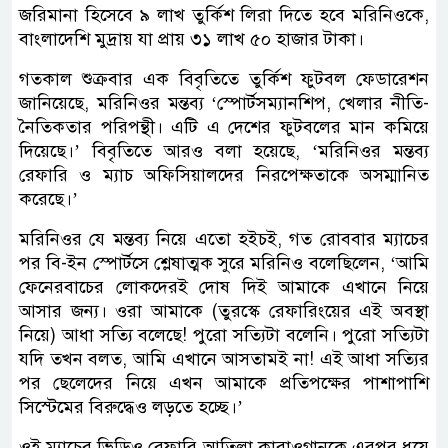
জরিমানা হিসেবে ৯ লাখ তুর্কিশ লিরা দিতে হবে মরিনিওকে,
বাংলাদেশি মুদ্রায় যা প্রায় ৩১ লাখ ৫০ হাজার টাকা।
গতকাল শুক্রবার এক বিবৃতিতে তুর্কিশ ফুটবল ফেডারেশন
জানিয়েছে, মরিনিওর মন্তব্য ‘স্পোর্টসম্যানশিপ, খেলার নীতি-
নৈতিকতার পরিপন্থী। এটি এ দেশের ফুটবলের মান কমিয়ে
দিয়েছে।’ বিবৃতিতে আরও বলা হয়েছে, ‘মরিনিওর মন্তব্য
রেফারি ও ম্যাচ অফিসিয়ালদের নিরপেক্ষতাকে অসম্মানিত
করেছে।’
মরিনিওর যে মন্তব্য নিয়ে এতো হইচই, গত রোববার ম্যাচের
পর বি-ইন স্পোর্টসে শ্লেষাত্মক সুরে মরিনিও বলেছিলেন, ‘আমি
ফেনেরবাচের লোকদেরই দোষ দিই আমাকে এখানে নিয়ে
আসার জন্য। ওরা আমাকে (তুরস্কে রেফারিংয়ের এই অবস্থা
নিয়ে) আধা সত্যি বলেছে! পুরো সত্যিটা বলেনি। পুরো সত্যিটা
যদি তখন বলত, আমি এখানে আসতামই না! এই আধা সত্যির
পর ছেলেদের নিয়ে এখন আমাকে প্রতিপক্ষের পাশাপাশি
সিস্টেমের বিরুদ্ধেও লড়তে হচ্ছে।’
ওই ম্যাচের ভিডিও রেফারি আতিল্লা কারাওগ্লানকে এরপর ধুয়ে