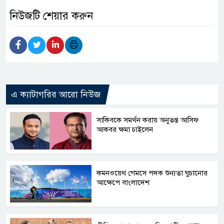
নিউজটি শেয়ার করুন
এ ক্যাটাগরির আরো নিউজ
সাকিবকে সমর্থন করায় অনুতপ্ত আসিফ
আকবর ক্ষমা চাইলেন
কমনওয়েথ গেমসে পদক শুন্যতা ঘুচানোর
আক্ষেপে বাংলাদেশ