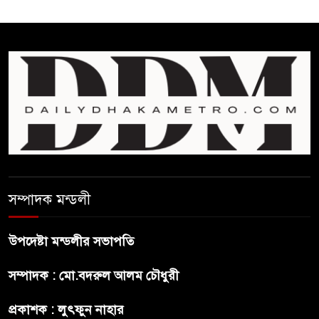
প্রকল্প’ আটকে দিলেন মার্কিন
আদালত
শেখ হাসিনার বক্তব্যে ভারতের
সমর্থন নেই : রণধীর জয়সওয়াল
শেখ হাসিনা দেশে ফিরে আসুক,
গণহত্যার দায়ে কারাগারে যাক :
আইনমন্ত্রী
সম্পাদক মন্ডলী
বিলুপ্ত হচ্ছে র‍্যাব,নতুন বাহিনী
‘স্পেশাল রেসপন্স ব্যাটালিয়ন’
উপদেষ্টা মন্ডলীর সভাপতি
শেখ হাসিনা প্রসঙ্গে ভারতের ভূমিকা
সম্পাদক : মো.বদরুল আলম চৌধুরী
নিয়ে বাংলাদেশের ক্ষুব্ধ প্রতিক্রিয়া
প্রকাশক : লুৎফুন নাহার