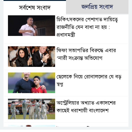
জনপ্রিয় সংবাদ
সর্বশেষ সংবাদ
চিকিৎসকদের পেশাগত দায়িত্বে
রাজনীতি যেন বাধা না হয় :
প্রধানমন্ত্রী
ফিফা সভাপতির বিরুদ্ধে এবার
‘নারী সংক্রান্ত অভিযোগ
ছেলেকে নিয়ে রোনালদোর যে বড়
স্বপ্ন
অস্ট্রেলিয়ার অখ্যাত একাদশের
কাছেই ধরাশায়ী বাংলাদেশ
ট্রাম্পের ৪০ কোটি ডলারের ‘বলরুম