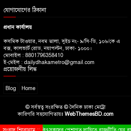
বাংলাদেশে আইএস আইয়ের অবাধ
যোগাযোগের ঠিকানা
সুযোগ পাওয়ার অভিযোগ ভিত্তিহীন
বললো পাকিস্তান
প্রধান কার্যালয়
কসমিক টাওয়ার, নবম তালা, সুইচ নং- ৯/সি-ডি, ১০৬/কে এ
বক্স, কালভার্ট রোড, নয়াপল্টন, ঢাকা- ১০০০।
মোবাইল : 8801796358410
ই-মেইল : dailydhakametro@gmail.com
প্রয়োজনীয় লিঙ্ক
Blog
Home
© সর্বস্বত্ব সংরক্ষিত © দৈনিক ঢাকা মেট্রো
কারিগরি সহযোগিতায়ঃ
WebThemesBD.com
সংবাদ শিরোনাম ::
চিকিৎসকদের পেশাগত দায়িত্বে রাজনীতি যেন বাধা না হয়