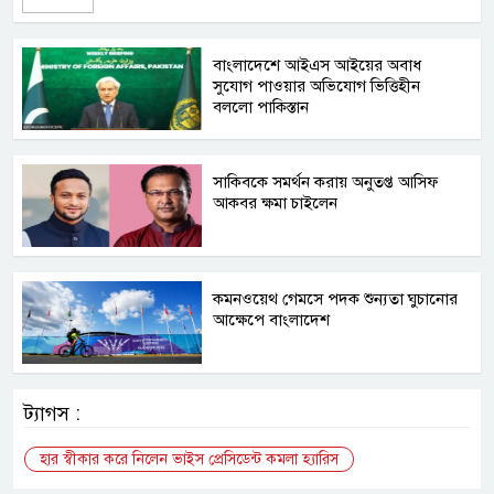
বাংলাদেশে আইএস আইয়ের অবাধ
সুযোগ পাওয়ার অভিযোগ ভিত্তিহীন
বললো পাকিস্তান
সাকিবকে সমর্থন করায় অনুতপ্ত আসিফ
আকবর ক্ষমা চাইলেন
কমনওয়েথ গেমসে পদক শুন্যতা ঘুচানোর
আক্ষেপে বাংলাদেশ
ট্যাগস :
হার স্বীকার করে নিলেন ভাইস প্রেসিডেন্ট কমলা হ্যারিস