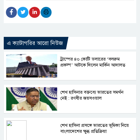
এ ক্যাটাগরির আরো নিউজ
ট্রাম্পের ৪০ কোটি ডলারের ‘বলরুম
প্রকল্প’ আটকে দিলেন মার্কিন আদালত
শেখ হাসিনার বক্তব্যে ভারতের সমর্থন
নেই : রণধীর জয়সওয়াল
শেখ হাসিনা প্রসঙ্গে ভারতের ভূমিকা নিয়ে
বাংলাদেশের ক্ষুব্ধ প্রতিক্রিয়া