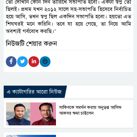
তো দেখিনি কোন দিন তারিখে সভাপতি হবো। একটা স্বপ্ন তো
ছিলই। প্রথম যখন ২০১২ সালে সহ-সভাপতি হিসেবে নির্বাচিত
হয়ে আসি, তখন স্বপ্ন ছিল একদিন সভাপতি হবো। হয়তো এত
শিঘঘরই মনে করিনি। তবে যা হয়ে গেছে, তা নিয়ে আমি
অবশ্যই গর্ববোধ করছি।’
নিউজটি শেয়ার করুন
এ ক্যাটাগরির আরো নিউজ
সাকিবকে সমর্থন করায় অনুতপ্ত আসিফ
আকবর ক্ষমা চাইলেন