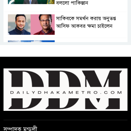
বললো পাকিস্তান
সাকিবকে সমর্থন করায় অনুতপ্ত
আসিফ আকবর ক্ষমা চাইলেন
কমনওয়েথ গেমসে পদক শুন্যতা
ঘুচানোর আক্ষেপে বাংলাদেশ
প্রথম শ্রেণি ছাড়া অন্য সব শ্রেণিতে
হবে ভর্তি পরীক্ষা: শিক্ষা মন্ত্রণালয়
কাউকে অসম্মান করতে নয়,
জনগনের অধিকার আদায়ে এসেছিঃ
জামাতের আমির
রাষ্ট্রপতি নির্বাচন ২০ আগষ্ট
সম্পাদক মন্ডলী