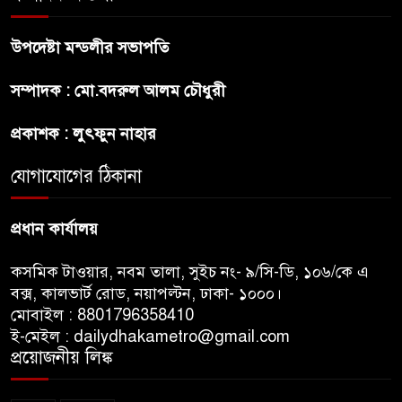
উপদেষ্টা মন্ডলীর সভাপতি
প্রীতির সাথে প্রেম নয় ছিল গভীর
সম্পাদক : মো.বদরুল আলম চৌধুরী
বন্ধুত্ব : ব্রেট লি
প্রকাশক : লুৎফুন নাহার
জুলাই সনদ ও জুলাই যোদ্ধা সংবর্ধনা
অনুষ্ঠানে বিশৃঙ্খলায় ক্ষুদ্ধ ভারপ্রাপ্ত
যোগাযোগের ঠিকানা
রাষ্ট্রপতি
প্রধান কার্যালয়
কসমিক টাওয়ার, নবম তালা, সুইচ নং- ৯/সি-ডি, ১০৬/কে এ
বক্স, কালভার্ট রোড, নয়াপল্টন, ঢাকা- ১০০০।
মোবাইল : 8801796358410
ই-মেইল : dailydhakametro@gmail.com
প্রয়োজনীয় লিঙ্ক