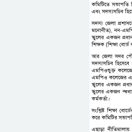
কমিটিতে সভাপতি হ
এবং সদস্যসচিব হিস
সদস্য জেলা প্রশাসক
মনোনীত), নন-এমপিও
স্কুলের একজন প্রধা
শিক্ষক (শিক্ষা বোর্
আর জেলা সদর পৌর
সদস্যসচিব হিসেবে 
এমপিওভুক্ত কলেজের
এমপিও কলেজের একজন
স্কুলের একজন প্রধ
স্কুলের একজন প্ৰধা
কর্মকর্তা।
সংশ্লিষ্ট শিক্ষা বোর
করে কমিটির সভাপ
এছাড়া নীতিমালায়