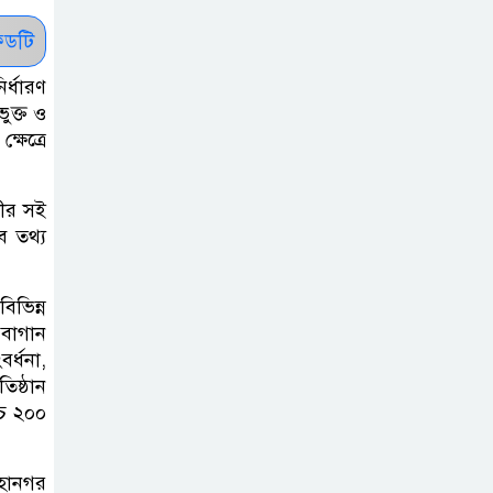
: ব্রেট লি
ডটি
জুলাই সনদ ও
র্ধারণ
ুক্ত ও
জুলাই যোদ্ধা
ষেত্রে
সংবর্ধনা অনুষ্ঠানে
বিশৃঙ্খলায় ক্ষুদ্ধ ভারপ্রাপ্ত রাষ্ট্রপতি
লীর সই
ব তথ্য
আমরা যদি বলি
জুলাই কার, তাহলে
তো জুলাই কারওই
িভিন্ন
থাকবে না: স্বরাষ্ট্রমন্ত্রী
 বাগান
র্ধনা,
িষ্ঠান
ফ্যাসিবাদ মুক্ত
্চ ২০০
দিবস ৫ আগস্ট
মহানগর