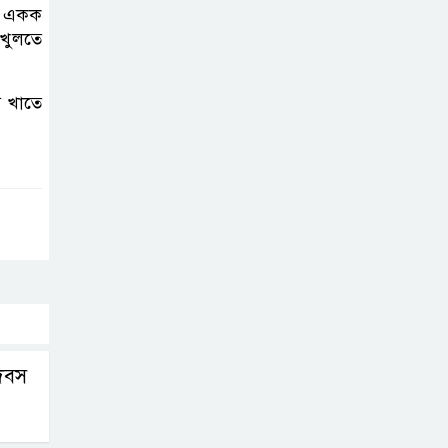
নো একক
 খুলতে
য খাতে
দিবস