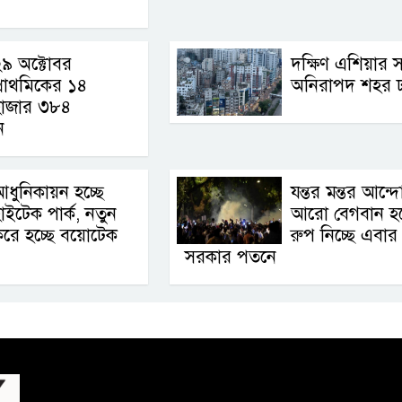
৯ অক্টোবর
দক্ষিণ এশিয়ার 
্রাথমিকের ১৪
অনিরাপদ শহর ঢ
হাজার ৩৮৪
ান
ধুনিকায়ন হচ্ছে
যন্তর মন্তর আন্
াইটেক পার্ক, নতুন
আরো বেগবান হচ্
রে হচ্ছে বয়োটেক
রুপ নিচ্ছে এবার
সরকার পতনে