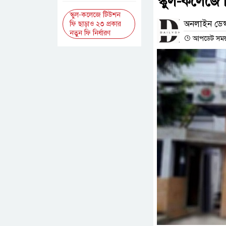
স্কুল-কলেজে 
স্কুল-কলেজে টিউশন
অনলাইন ডেস্
ফি ছাড়াও ২৩ প্রকার
নতুন ফি নির্ধারণ
আপডেট সময় :