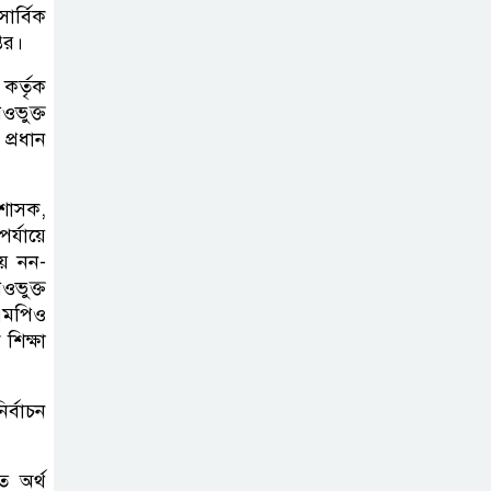
শেখ হাসিনার বক্তব্য
ার্বিক
প্রচার করলেই
তর।
ব্যবস্থা নিবে সরকার
কর্তৃক
: প্রধানমন্ত্রীর উপদেষ্টা
ওভুক্ত
প্রধান
বাংলাদেশে
বিনিয়োগ ও দক্ষ
শাসক,
শ্রমিক নিতে আগ্রহী
র্যায়ে
সৌদি আরব
য়ে নন-
ওভুক্ত
ব্রাজিলের
-এমপিও
শিক্ষা
ফুটবলারকে গুলি
করে হত্যা
ির্বাচন
 অর্থ