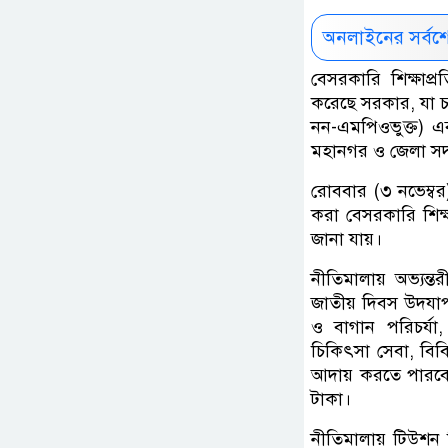
অনলাইনের সর্বশ
বেসরকারি শিক্ষাপ্
করেছে সরকার, যা চা
নন-এমপিওভুক্ত) এ
মহানগর ও জেলা সদর
রোববার (৩ নভেম্বর
করা বেসরকারি শিক্ষ
জানা যায়।
নীতিমালায় অভ্যন্তরী
জাতীয় দিবস উদযাপন,
ও বাগান পরিচর্যা,
চিকিৎসা সেবা, বিবিধ
আদায় করতে পারবে, এ
টাকা।
নীতিমালায় টিউশন 