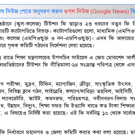
েষ নিউজ পেতে অনুসরণ করুন
গুগল নিউজ (Google News)
ফি
রতিষ্ঠানে (স্কুল-কলেজ) টিউশন ফি ছাড়াও ২৩ ধরনের নতুন ফি নি
রটি ক্যাটাগরিতে বিভক্ত। ক্যাটাগরিগুলো হলো, মাধ্যমিক (এমপিওভ
বং কলেজ (এমপিওভুক্ত ও নন-এমপিওভুক্ত)। এসব ফি আদায়ের ক্
ে পৃথক কমিটি গঠনের নির্দেশনা দেয়া হয়েছে।
) রাতে শিক্ষা মন্ত্রণালয়ের উপসচিব সাইয়েদ এ জেড মোরশেদ আ
াপ্রতিষ্ঠানের টিউশন ফি নীতিমালা-২৪ সংক্রান্ত পরিপত্র থেকে এস
ণ পরীক্ষা, মুদ্রণ, টিফিন, ম্যাগাজিন, ক্রীড়া, সাংস্কৃতিক উৎসব, ব
 বিভিন্ন ক্লাব গঠন, লাইব্রেরি, কল্যাণ/দারিদ্র্য তহবিল, আইসিটি,
 ল্যাবরেটরি, স্কাউট, কমনরুম, পরিচয়পত্র, নবীনবরণ-বিদায় সংব
, উন্নয়ন, বিদ্যুৎ, শিক্ষা সফর ফি ইত্যাদি খাতে কত টাকা শিক্ষাপ্রত
 বিষয়েও নির্দিষ্ট করা হয়েছে। এই ফি সর্বনিম্ন ১০ থেকে সর্বোচ
ফি নির্ধারণে মহানগর ও জেলা কমিটি করার কথা বলা হয়েছে। 