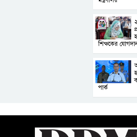
মন্ত্রণালয়
২
প
শিক্ষকের যোগদ
আ
হ
ক
পার্ক