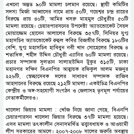
এখনো অন্তত ৯০টি মামলা চলমান রয়েছে। স্থায়ী কমিটির
সদস্য মির্জা আব্বাসের নামে প্রায় ৫০টি, গয়েশ্বর চন্দ্র রায়ের
বিরুদ্ধে প্রায় ৪০টি, আমির খসরু মাহমুদ চৌধুরীর ৫০টি
মামলা রয়েছে। চেয়ারপারসনের উপদেষ্টা অ্যাডভোকেট সৈয়দ
মোয়াজ্জেম হোসেন আলালের বিরুদ্ধে ৩৫৭টি, সিনিয়র যুগ্ম
মহাসচিব অ্যাডভোকেট রুহুল কবির রিজভীর বিরুদ্ধে ১৮০টির
বেশি, যুগ্ম মহাসচিব হাবিবুন নবী খান সোহেলের বিরুদ্ধে ৪
শতাধিক, শহীদ উদ্দিন চৌধুরী এ্যানির ৬০টি মামলা রয়েছে।
প্রচার সম্পাদক সুলতান সালাহউদ্দিন টুকুর ৩১৫টি, ঢাকা
মহানগর দক্ষিণ বিএনপির আহ্বায়ক রফিকুল আলম মজনুর
২২৬টি, স্বেচ্ছাসেবক দলের সাধারণ সম্পাদক রাজিব
আহসানের বিরুদ্ধে রয়েছে ২১২টি মামলা। একইচিত্র বিএনপির
কেন্দ্রীয় ও অঙ্গ-সহযোগী সংগঠন ও জেলাসহ তৃণমূল পর্যায়ের
নেতাকর্মীদেরও।
খালেদা জিয়ার মামলা : খোঁজ নিয়ে জানা গেছে, বিএনপি
চেয়ারপারসন খালেদা জিয়ার বিরুদ্ধে ৩৭টি মামলা হয়েছে।
এসব মামলা তৎকালীন সেনাসমর্থিত তত্ত্বাবধায়ক ও আওয়ামী
লীগ সরকারের আমলে। ২০০৭-২০০৮ সালের জরুরি অবস্থায়