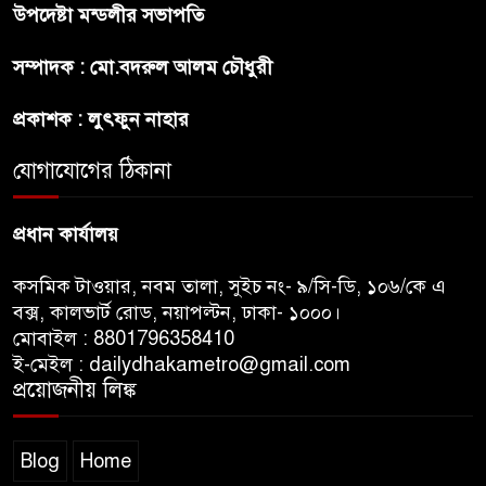
উপদেষ্টা মন্ডলীর সভাপতি
প্রীতির সাথে প্রেম নয় ছিল গভীর
সম্পাদক : মো.বদরুল আলম চৌধুরী
বন্ধুত্ব : ব্রেট লি
প্রকাশক : লুৎফুন নাহার
জুলাই সনদ ও জুলাই যোদ্ধা সংবর্ধনা
অনুষ্ঠানে বিশৃঙ্খলায় ক্ষুদ্ধ ভারপ্রাপ্ত
যোগাযোগের ঠিকানা
রাষ্ট্রপতি
প্রধান কার্যালয়
কসমিক টাওয়ার, নবম তালা, সুইচ নং- ৯/সি-ডি, ১০৬/কে এ
বক্স, কালভার্ট রোড, নয়াপল্টন, ঢাকা- ১০০০।
মোবাইল : 8801796358410
ই-মেইল : dailydhakametro@gmail.com
প্রয়োজনীয় লিঙ্ক
Blog
Home