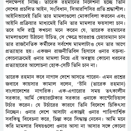
পদক্ষেপই নিচ্ছি। তারেক রহমানের নির্দেশনা হচ্ছে তিনি
দেশের প্রচলিত আইন, সংবিধান, সিআরপিসির প্রতি শ্রদ্ধাশীল।
আইনিভাবেই তিনি তার মামলাগুলো মোকাবিলা করবেন এবং
আইনি প্রক্রিয়ার মাধ্যমেই তিনি তার মামলার ফয়সালা চান।
তবে যদি রাষ্ট্র কখনো মনে করেন যে, তারেক রহমানের
মামলাগুলো উঠানো উচিত, সে ক্ষেত্রে ভারপ্রাপ্ত চেয়ারম্যান চান
তার রাজনৈতিক কর্মীদের সর্বশেষ মামলাটাও যেন তার আগে
প্রত্যাহার হয়। একজন রাজনীতিবিদ হিসাবে ওনার বক্তব্য-
কোনোক্রমেই ওনার মামলা নিয়ে এই অবস্থায় কোনো ধরনের
প্রত্যাহারের আলোচনা হোক-সেটি তিনি চান না।
তারেক রহমান কবে নাগাদ দেশে আসতে পারেন- এমন প্রশ্নের
জবাবে কায়সার কামাল বলেন, ‘উনি (তারেক রহমান)
বাংলাদেশের নাগরিক। এক-এগারোর সময় তৎকালীন
সরকার, আর্মি কেয়ারটেকার সরকার ওনাকে কাস্টোডিয়াল
টর্চার করেন। যে টর্চারের কারণে তিনি বিদেশে চিকিৎসা
নিচ্ছেন। ওনার দেশে আসাটা একান্তই ওনার পারিপার্শ্বিক
সবকিছু বিবেচনা করে, চিন্তা করে সিদ্ধান্ত নেবেন। আমি মনে
করি মামলার বিষয়গুলো ওনার আসা না আসার সঙ্গে কোনো