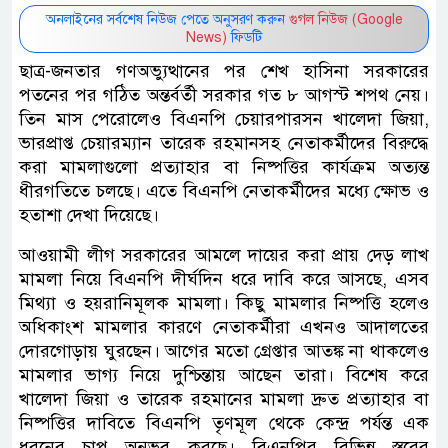
অনলাইনের সর্বশেষ নিউজ পেতে অনুসরণ করুন
গুগল নিউজ (Google
News)
ফিডটি
ছাত্র-জনতার গণঅভ্যুত্থানের পর শেখ হাসিনা সরকারের
পতনের পর গঠিত অন্তর্বর্তী সরকার গত ৮ আগস্ট শপথ নেয়।
তিন মাস পেরোলেও বিএনপি চেয়ারপারসন খালেদা জিয়া,
ভারপ্রাপ্ত চেয়ারম্যান তারেক রহমানসহ নেতাকর্মীদের বিরুদ্ধে
করা মামলাগুলো প্রত্যাহার বা নিষ্পত্তির কার্যক্রম অত্যন্ত
ধীরগতিতে চলছে। এতে বিএনপি নেতাকর্মীদের মধ্যে ক্ষোভ ও
হতাশা দেখা দিয়েছে।
আওয়ামী লীগ সরকারের আমলে দায়ের করা প্রায় দেড় লাখ
মামলা নিয়ে বিএনপি দীর্ঘদিন ধরে দাবি করে আসছে, এসব
মিথ্যা ও হয়রানিমূলক মামলা। কিছু মামলার নিষ্পত্তি হলেও
অধিকাংশ মামলার কারণে নেতাকর্মীরা এখনও আদালতের
দোরগোড়ায় ঘুরছেন। আগের মতো গ্রেপ্তার আতঙ্ক না থাকলেও
মামলার ভাগ্য নিয়ে দুশ্চিন্তায় আছেন তারা। বিশেষ করে
খালেদা জিয়া ও তারেক রহমানের মামলা দ্রুত প্রত্যাহার বা
নিষ্পত্তির দাবিতে বিএনপি তৃণমূল থেকে কেন্দ্র পর্যন্ত এক
ধরনের চাপ অনুভব করছে। বিএনপির বিভিন্ন স্তরের