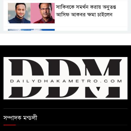
সাকিবকে সমর্থন করায় অনুতপ্ত
আসিফ আকবর ক্ষমা চাইলেন
কমনওয়েথ গেমসে পদক শুন্যতা
ঘুচানোর আক্ষেপে বাংলাদেশ
প্রথম শ্রেণি ছাড়া অন্য সব শ্রেণিতে
হবে ভর্তি পরীক্ষা: শিক্ষা মন্ত্রণালয়
কাউকে অসম্মান করতে নয়,
জনগনের অধিকার আদায়ে এসেছিঃ
জামাতের আমির
রাষ্ট্রপতি নির্বাচন ২০ আগষ্ট
সম্পাদক মন্ডলী