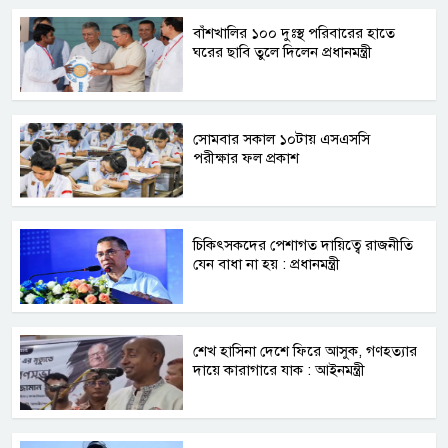
বাঁশখালির ১০০ দুঃস্থ পরিবারের হাতে
ঘরের ছাবি তুলে দিলেন প্রধানমন্ত্রী
সোমবার সকাল ১০টায় এসএসসি
পরীক্ষার ফল প্রকাশ
চিকিৎসকদের পেশাগত দায়িত্বে রাজনীতি
যেন বাধা না হয় : প্রধানমন্ত্রী
শেখ হাসিনা দেশে ফিরে আসুক, গণহত্যার
দায়ে কারাগারে যাক : আইনমন্ত্রী