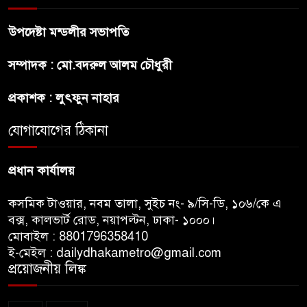
বাঁশখালির ১০০ দুঃস্থ পরিবারের
উপদেষ্টা মন্ডলীর সভাপতি
হাতে ঘরের ছাবি তুলে দিলেন
প্রধানমন্ত্রী
সম্পাদক : মো.বদরুল আলম চৌধুরী
সালমান শাহ হত্যা মামলায় গ্রেপ্তার
প্রকাশক : লুৎফুন নাহার
খলনায়ক ডনকে কারাগারে প্রেরণ
যোগাযোগের ঠিকানা
প্রধান কার্যালয়
কসমিক টাওয়ার, নবম তালা, সুইচ নং- ৯/সি-ডি, ১০৬/কে এ
বক্স, কালভার্ট রোড, নয়াপল্টন, ঢাকা- ১০০০।
মোবাইল : 8801796358410
ই-মেইল : dailydhakametro@gmail.com
প্রয়োজনীয় লিঙ্ক