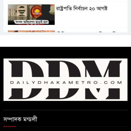
রাষ্ট্রপতি নির্বাচন ২০ আগষ্ট
প্রীতির সাথে প্রেম নয় ছিল গভীর
বন্ধুত্ব : ব্রেট লি
জুলাই সনদ ও জুলাই যোদ্ধা সংবর্ধনা
অনুষ্ঠানে বিশৃঙ্খলায় ক্ষুদ্ধ ভারপ্রাপ্ত
রাষ্ট্রপতি
আমরা যদি বলি জুলাই কার, তাহলে
তো জুলাই কারওই থাকবে না:
স্বরাষ্ট্রমন্ত্রী
সম্পাদক মন্ডলী
ফ্যাসিবাদ মুক্ত দিবস ৫ আগস্ট