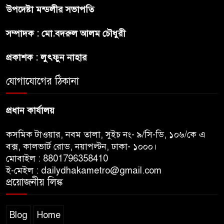
উপদেষ্টা মন্ডলীর সভাপতি
শেখ হাসিনার বক্তব্য প্রচার করলেই
সম্পাদক : মো.বদরুল আলম চৌধুরী
ব্যবস্থা নিবে সরকার : প্রধানমন্ত্রীর
উপদেষ্টা
প্রকাশক : লুৎফুন নাহার
যোগাযোগের ঠিকানা
বাংলাদেশে বিনিয়োগ ও দক্ষ শ্রমিক
নিতে আগ্রহী সৌদি আরব
প্রধান কার্যালয়
কসমিক টাওয়ার, নবম তালা, সুইচ নং- ৯/সি-ডি, ১০৬/কে এ
বক্স, কালভার্ট রোড, নয়াপল্টন, ঢাকা- ১০০০।
মোবাইল : 8801796358410
ই-মেইল : dailydhakametro@gmail.com
প্রয়োজনীয় লিঙ্ক
Blog
Home