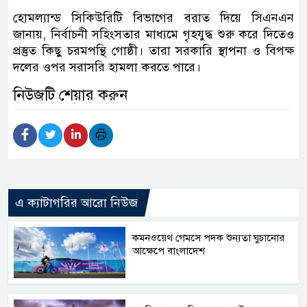
হোমল্যান্ড সিকিউরিটি বিভাগের বরাত দিয়ে সিএনএন
জানায়, নির্বাচনী সহিংসতার মাধ্যমে গৃহযুদ্ধ শুরু করে দিতেও
প্রস্তুত কিছু চরমপন্থি গোষ্ঠী। তারা সরকারি স্থাপনা ও বিপক্ষ
দলের ওপর সরাসরি হামলা করতে পারে।
নিউজটি শেয়ার করুন
এ ক্যাটাগরির আরো নিউজ
কমনওয়েথ গেমসে পদক শুন্যতা ঘুচানোর
আক্ষেপে বাংলাদেশ