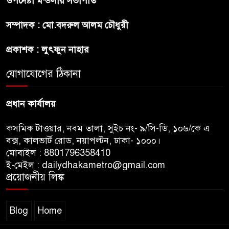
উপদেষ্টা মন্ডলীর সভাপতি
সম্পাদক : মো.বদরুল আলম চৌধুরী
ট্রাম্পের ৪০ কোটি ডলারের ‘বলরুম
প্রকল্প’ আটকে দিলেন মার্কিন
প্রকাশক : লুৎফুন নাহার
আদালত
যোগাযোগের ঠিকানা
শেখ হাসিনার বক্তব্যে ভারতের
সমর্থন নেই : রণধীর জয়সওয়াল
প্রধান কার্যালয়
কসমিক টাওয়ার, নবম তালা, সুইচ নং- ৯/সি-ডি, ১০৬/কে এ
বক্স, কালভার্ট রোড, নয়াপল্টন, ঢাকা- ১০০০।
মোবাইল : 8801796358410
ই-মেইল : dailydhakametro@gmail.com
প্রয়োজনীয় লিঙ্ক
Blog
Home