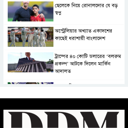
ছেলেকে নিয়ে রোনালদোর যে বড়
স্বপ্ন
অস্ট্রেলিয়ার অখ্যাত একাদশের
কাছেই ধরাশায়ী বাংলাদেশ
ট্রাম্পের ৪০ কোটি ডলারের ‘বলরুম
প্রকল্প’ আটকে দিলেন মার্কিন
আদালত
শেখ হাসিনার বক্তব্যে ভারতের
সমর্থন নেই : রণধীর জয়সওয়াল
শেখ হাসিনা দেশে ফিরে আসুক,
গণহত্যার দায়ে কারাগারে যাক :
আইনমন্ত্রী