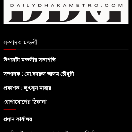
বিলুপ্ত হচ্ছে র‍্যাব,নতুন বাহিনী
‘স্পেশাল রেসপন্স ব্যাটালিয়ন’
শেখ হাসিনা প্রসঙ্গে ভারতের ভূমিকা
সম্পাদক মন্ডলী
নিয়ে বাংলাদেশের ক্ষুব্ধ প্রতিক্রিয়া
উপদেষ্টা মন্ডলীর সভাপতি
বাংলাদেশে আইএস আইয়ের অবাধ
সম্পাদক : মো.বদরুল আলম চৌধুরী
সুযোগ পাওয়ার অভিযোগ ভিত্তিহীন
বললো পাকিস্তান
প্রকাশক : লুৎফুন নাহার
সাকিবকে সমর্থন করায় অনুতপ্ত
যোগাযোগের ঠিকানা
আসিফ আকবর ক্ষমা চাইলেন
প্রধান কার্যালয়