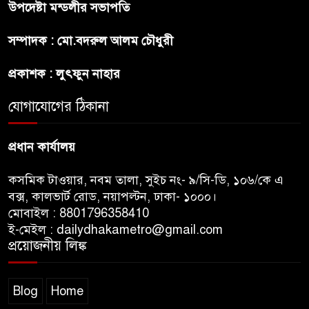
উপদেষ্টা মন্ডলীর সভাপতি
উপদেষ্টা
সম্পাদক : মো.বদরুল আলম চৌধুরী
বাংলাদেশে বিনিয়োগ ও দক্ষ শ্রমিক
নিতে আগ্রহী সৌদি আরব
প্রকাশক : লুৎফুন নাহার
যোগাযোগের ঠিকানা
ব্রাজিলের ফুটবলারকে গুলি করে
হত্যা
প্রধান কার্যালয়
কসমিক টাওয়ার, নবম তালা, সুইচ নং- ৯/সি-ডি, ১০৬/কে এ
বক্স, কালভার্ট রোড, নয়াপল্টন, ঢাকা- ১০০০।
মোবাইল : 8801796358410
ই-মেইল : dailydhakametro@gmail.com
প্রয়োজনীয় লিঙ্ক
Blog
Home