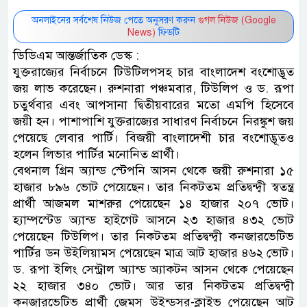
অনলাইনের সর্বশেষ নিউজ পেতে অনুসরণ করুন
গুগল নিউজ (Google
News)
ফিডটি
ডিডিএম আন্তর্জাতিক ডেস্ক :
যুক্তরাজ্যের নির্বাচনে টিউটিলপসহ চার বাংলাদেশ বংশোদ্ভূত
জয় লাভ করেছেন। রুশনারা পঞ্চমবার, টিউলিপ ও ড. রূপা
চতুর্থবার এবং আপসানা দ্বিতীয়বারের মতো এমপি হিসেবে
জয়ী হন। পাশাপাশি যুক্তরাজ্যের সাধারণ নির্বাচনে নিরঙ্কুশ জয়
পেয়েছে লেবার পার্টি। বিজয়ী বাংলাদেশী চার বংশোদ্ভূতও
হলেন লিভার পার্টির মনোনিত প্রার্থী।
বেথনাল গ্রিন অ্যান্ড স্টেপনি আসন থেকে জয়ী রুশনারা ১৫
হাজার ৮৯৬ ভোট পেয়েছেন। তার নিকটতম প্রতিদ্বন্দ্বী স্বতন্ত্র
প্রার্থী আজমল মাশরুর পেয়েছেন ১৪ হাজার ২০৭ ভোট।
হ্যাম্পস্টেড অ্যান্ড হাইগেট আসনে ২৩ হাজার ৪৩২ ভোট
পেয়েছেন টিউলিপ। তার নিকটতম প্রতিদ্বন্দ্বী কনজারভেটিভ
পার্টির ডন উইলিয়ামস পেয়েছেন মাত্র আট হাজার ৪৬২ ভোট।
ড. রূপা ইলিং সেন্ট্রাল অ্যান্ড অ্যাকটন আসন থেকে পেয়েছেন
২২ হাজার ৩৪০ ভোট। আর তার নিকটতম প্রতিদ্বন্দ্বী
কনজারভেটিভ প্রার্থী জেমস উইন্ডসর-ক্লাইভ পেয়েছেন আট