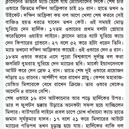
ক্লাসেনের তাণ্ডবে ম্যাচ হেলে যায় প্রোটিয়াদের দিকে। শেষ চার
ওভারে জিততে দক্ষিণ আফ্রিকার চাই ২৬ রান। হাতে তখন ৬
উইকেট। দক্ষিণ আফ্রিকা কয় বল আগে খেলা শেষ করবে সেই
বাজিও হয়ত ধরতে যাবেন তখন কেউ। ওই সময়ই মোড়
ঘুরিয়ে দেন হার্দিক। ১৭তম ওভারের প্রথম বলটা স্লোয়ার
করেছিলেন ওয়াইড লাইনে। ক্লাসেন তাতে ব্যাট ঘুরিয়ে ক্যাচ
দেন কিপারের গ্লাভসে। ২৭ বলে ৫২ করে হাঁটা ধরেন তিনি।
ম্যাচ তখনো দক্ষিণ আফ্রিকার কাছেই। ওই ওভারে দেন ৪ রান।
১৮তম ওভার করতে এসে পুরো বিশ্বকাপে দুর্দান্ত বল করা
জসপ্রিট বুমরাহ ঘুরিয়ে দেন ম্যাচের ছবি। মার্কো ইয়ানসেনকে
আউট করে দেন স্রেফ ২ রান। তাতে শেষ দুই ওভারে প্রয়োজন
দাঁড়ায় ২০ রানের। আর্শদীপ ধরে রাখেন স্নায়ু। কেশব মহারাজ-
ডেভিড মিলারকে বেধে রাখেন ক্রিজে। তার ওভার থেকেও
আসেনি ৪ রানের বেশি।
শেষ ওভারে ১৬ রান আটকানোর ভার পড়ে হার্দিকের উপর।
তার ল ফুলটস ছক্কায় উড়াতে অনেকটা সফল হয়ে যাচ্ছিলেন
মিলার। বাউন্ডারি লাইনে প্রবল চাপে চোখ ধাঁধানো ক্যাচ হাতে
জমান সূর্যকুমার যাদব। ১৭ বলে ২১ করে মিলারের আউটে
ম্যাচের গতিপথ তখন চূড়ান্ত হয়ে যায়। হার্দিকের বাকি বল