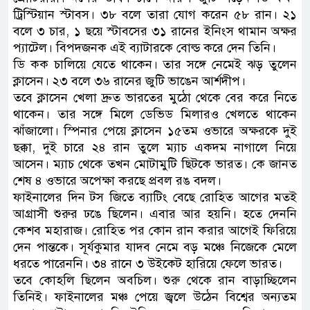
ট্রিস্টিয়ান স্টাবস। ৩৮ বলে তারা যোগ করেন ৫৮ রান। ২১
বলে ৩ চার, ১ ছয়ে স্টাবসের ৩১ রানের ইনিংস থামান অক্ষর
প্যাটেল। বিপদজনক এই ব্যাটারকে বোল্ড করে দেন তিনি।
ডি কক চালিয়ে যেতে থাকেন। তার সঙ্গে নেমেই ঝড় তুলেন
ক্লাসেন। ২৩ বলে ৩৬ রানের জুটি ভাঙেন আর্শদীপ।
তবে ক্লাসেন খেলা দ্রুত ভারতের মুঠো থেকে বের করে নিতে
থাকেন। তার সঙ্গে মিলে ডেভিড মিলারও খেলতে থাকেন
ঝাঁজালো। স্পিনার পেয়ে ক্লাসেন ১৫তম ওভারে অক্ষরকে দুই
ছক্কা, দুই চারে ২৪ রান তুলে ম্যাচ একদম নাগালে নিয়ে
আসেন। ম্যাচ থেকে তখন মোটামুটি ছিটকে ভারত। কে জানত
শেষ ৪ ওভারে অপেক্ষা করছে প্রবল রঙ বদল।
ফাইনালের দিন টস জিতে ব্যাটিং বেছে রোহিত আগের মতই
আগ্রাসী শুরুর ঢঙে ছিলেন। এবার আর হয়নি। হতে দেননি
কেশব মহারাজ। রোহিত পর কোন রান করার আগেই ফিরিয়ে
দেন পান্তকে। সূর্যকুমার যাদব নেমে বড় মঞ্চে নিজেকে মেলে
ধরতে পারেননি। ৩৪ রানে ৩ উইকেট হারিয়ে ফেলে ভারত।
তবে কোহলি ছিলেন অবচিল। শুরু থেকে রান বাড়াচ্ছিলেন
তিনিই। ফাইনালের মঞ্চ পেয়ে জ্বলে উঠেন বিশ্বের অন্যতম