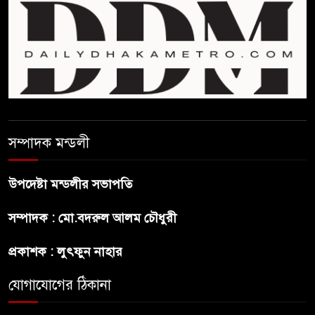
শেখ হাসিনা দেশে ফিরে আসুক,
গণহত্যার দায়ে কারাগারে যাক :
আইনমন্ত্রী
বিলুপ্ত হচ্ছে র‍্যাব,নতুন বাহিনী
‘স্পেশাল রেসপন্স ব্যাটালিয়ন’
শেখ হাসিনা প্রসঙ্গে ভারতের ভূমিকা
সম্পাদক মন্ডলী
নিয়ে বাংলাদেশের ক্ষুব্ধ প্রতিক্রিয়া
উপদেষ্টা মন্ডলীর সভাপতি
বাংলাদেশে আইএস আইয়ের অবাধ
সম্পাদক : মো.বদরুল আলম চৌধুরী
সুযোগ পাওয়ার অভিযোগ ভিত্তিহীন
বললো পাকিস্তান
প্রকাশক : লুৎফুন নাহার
সাকিবকে সমর্থন করায় অনুতপ্ত
যোগাযোগের ঠিকানা
আসিফ আকবর ক্ষমা চাইলেন