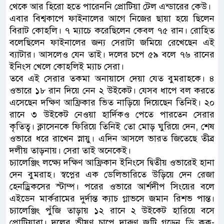
থেকে আর হিরো হতে পারেননি প্রোটিয়া টেল এন্ডারের কেউ।
এবার বিশ্বকাপে ফাইনালের আগে নিজের ছায়া হয়ে ছিলেন
বিরাট কোহলি। ৭ ম্যাচে করেছিলেন কেবল ৭৫ রান। রোহিত
বলেছিলেন ফাইনালের জন্য সেরাটা জমিয়ে রেখেছেন এই
ব্যাটার। আসলেও যেন তাই। দলের চপে ৫৯ বলে ৭৬ রানের
ইনিংস খেলে কোহলিই ম্যাচ সেরা।
তবে এই সেরার তকমা অনায়াসে দেয়া যেত বুমরাহকে। ৪
ওভারে ১৮ রান দিয়ে নেন ২ উইকেট। যেসব ধাপে বল করতে
এসেছেন দক্ষিণ আফ্রিকার ভিত নাড়িয়ে দিয়েছেন তিনিই। ২০
রানে ৩ উইকেট নেওয়া হার্দিকও পেতে পারতেন সেরার
কৃতিত্ব। ক্লাসেনকে ফিরিয়ে তিনিই তো মোড় ঘুরিয়ে দেন, শেষ
ওভারে ধরে রাখেন স্নায়ু। এদিন আসলে ভারত জিতেছে তীব্র
দলীয় তাড়নায়। সেরা তাই অনেকেই।
চ্যালেঞ্জিং লক্ষ্যে দক্ষিণ আফ্রিকান ইনিংসে দ্বিতীয় ওভারেই হানা
দেন বুমরাহ। স্বপ্নের এক ডেলিভারিতে উড়িয়ে দেন রেজা
হেনড্রিকসের স্টাম্প। পরের ওভারে আর্শদীপ সিংয়ের বলে
এইডেন মার্করামের দুর্দান্ত ক্যাচ গ্লাভসে জমান রিশভ পান্ত।
চ্যালেঞ্জিং পুঁজি তাড়ায় ১২ রানে ২ উইকেট হারিয়ে বসে
প্রোটিয়ারা। দলের ভীষণ চাপে দারুণ জুটি গড়েন ডি কক-