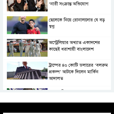
‘নারী সংক্রান্ত অভিযোগ
ছেলেকে নিয়ে রোনালদোর যে বড়
স্বপ্ন
অস্ট্রেলিয়ার অখ্যাত একাদশের
কাছেই ধরাশায়ী বাংলাদেশ
ট্রাম্পের ৪০ কোটি ডলারের ‘বলরুম
প্রকল্প’ আটকে দিলেন মার্কিন
আদালত
শেখ হাসিনার বক্তব্যে ভারতের
সমর্থন নেই : রণধীর জয়সওয়াল