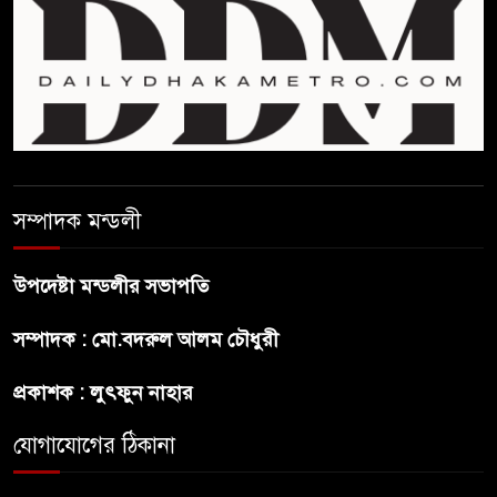
ফিফা সভাপতির বিরুদ্ধে এবার
‘নারী সংক্রান্ত অভিযোগ
ছেলেকে নিয়ে রোনালদোর যে বড়
স্বপ্ন
সম্পাদক মন্ডলী
অস্ট্রেলিয়ার অখ্যাত একাদশের
কাছেই ধরাশায়ী বাংলাদেশ
উপদেষ্টা মন্ডলীর সভাপতি
সম্পাদক : মো.বদরুল আলম চৌধুরী
ট্রাম্পের ৪০ কোটি ডলারের ‘বলরুম
প্রকল্প’ আটকে দিলেন মার্কিন
প্রকাশক : লুৎফুন নাহার
আদালত
যোগাযোগের ঠিকানা
শেখ হাসিনার বক্তব্যে ভারতের
সমর্থন নেই : রণধীর জয়সওয়াল