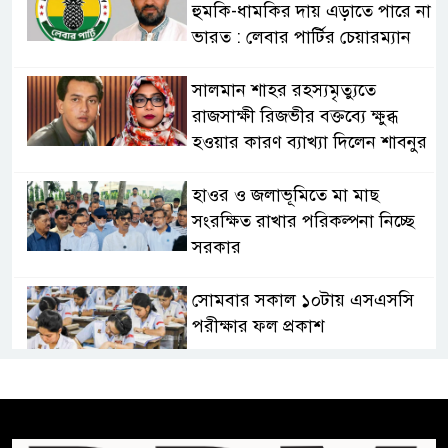
হুমকি-ধামকির দায় এড়াতে পারে না
ভারত : লেবার পার্টির চেয়ারম্যান
সালমান শাহর রহস্যমৃত্যুতে
রাজসাক্ষী রিজভীর বক্তব্যে ক্ষুব্ধ
হওয়ার কারণ ব্যাখ্যা দিলেন শাবনুর
হাওর ও জলাভূমিতে মা মাছ
সংরক্ষিত রাখার পরিকল্পনা নিচ্ছে
সরকার
সোমবার সকাল ১০টায় এসএসসি
পরীক্ষার ফল প্রকাশ
চিকিৎসকদের পেশাগত দায়িত্বে
রাজনীতি যেন বাধা না হয় :
প্রধানমন্ত্রী