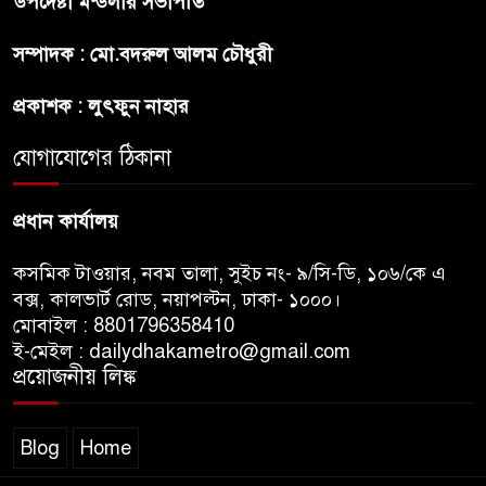
উপদেষ্টা মন্ডলীর সভাপতি
সম্পাদক : মো.বদরুল আলম চৌধুরী
অস্ট্রেলিয়ার অখ্যাত একাদশের
কাছেই ধরাশায়ী বাংলাদেশ
প্রকাশক : লুৎফুন নাহার
যোগাযোগের ঠিকানা
ট্রাম্পের ৪০ কোটি ডলারের ‘বলরুম
প্রকল্প’ আটকে দিলেন মার্কিন
আদালত
প্রধান কার্যালয়
কসমিক টাওয়ার, নবম তালা, সুইচ নং- ৯/সি-ডি, ১০৬/কে এ
বক্স, কালভার্ট রোড, নয়াপল্টন, ঢাকা- ১০০০।
মোবাইল : 8801796358410
ই-মেইল : dailydhakametro@gmail.com
প্রয়োজনীয় লিঙ্ক
Blog
Home