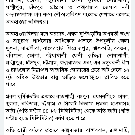
বরিশাল, ভোলা, পটুয়াখালী, ফেনী, কুমিল্লা, নোয়াখালী,
লক্ষ্মীপুর, চাঁদপুর, চট্টগ্রাম ও কক্সবাজার জেলার নদী
বন্দরগুলোকে চার নম্বর নৌ-মহাবিপদ সংকেত দেখাতে বলেছে
আবহাওয়া অধিদপ্তর।
আবহাওয়াবিদরা মনে করছেন, প্রবল ঘূর্ণিঝড়টির অগ্রবর্তী অংশ
ও বায়ুচাপ পার্থক্যের আধিক্যের প্রভাবে উপকূলীয় জেলা
খুলনা, সাতক্ষীরা, বাগেরহাট, পিরোজপুর, ঝালকাঠি, বরগুনা,
বরিশাল, ভোলা, পটুয়াখালী, ফেনী, কুমিল্লা, নোয়াখালী,
লক্ষ্মীপুর, চাঁদপুর, চট্টগ্রাম, কক্সবাজার এবং এর অদূরবর্তী দ্বীপ
ও চরগুলোর নিম্নাঞ্চল স্বাভাবিক জোয়ারের চেয়ে আট থেকে ১২
ফুট অধিক উচ্চতার বায়ু তাড়িত জলোচ্ছ্বাসে প্লাবিত হতে
পারে।
প্রবল ঘূর্ণিঝড়টির প্রভাবে রাজশাহী, রংপুর, ময়মনসিংহ, ঢাকা,
খুলনা, বরিশাল, চট্টগ্রাম ও সিলেট বিভাগে দমকা হাওয়াসহ
ভারী (প্রতি ঘণ্টায় ৪৪-৮৮ মিলিমিটার) থেকে অতি ভারী (প্রতি
ঘণ্টায় ২৮৯ মিলিমিটার) বর্ষণ হতে পারে।
অতি ভারী বর্ষণের প্রভাবে কক্সবাজার, বান্দরবান, রাঙ্গামাটি,