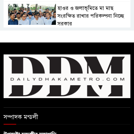
হাওর ও জলাভূমিতে মা মাছ
সংরক্ষিত রাখার পরিকল্পনা নিচ্ছে
সরকার
সোমবার সকাল ১০টায় এসএসসি
পরীক্ষার ফল প্রকাশ
চিকিৎসকদের পেশাগত দায়িত্বে
রাজনীতি যেন বাধা না হয় :
প্রধানমন্ত্রী
ফিফা সভাপতির বিরুদ্ধে এবার
‘নারী সংক্রান্ত অভিযোগ
সম্পাদক মন্ডলী
ছেলেকে নিয়ে রোনালদোর যে বড়
স্বপ্ন