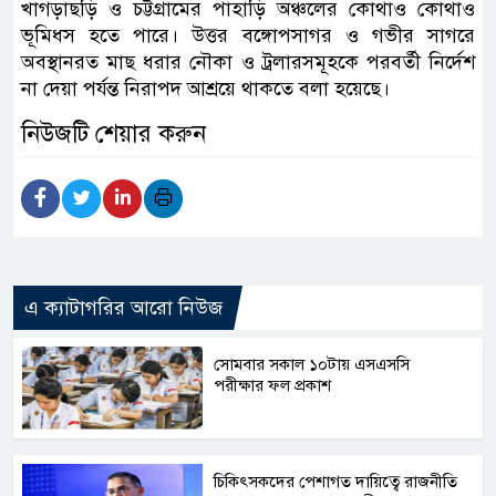
খাগড়াছড়ি ও চট্টগ্রামের পাহাড়ি অঞ্চলের কোথাও কোথাও
ভূমিধস হতে পারে। উত্তর বঙ্গোপসাগর ও গভীর সাগরে
অবস্থানরত মাছ ধরার নৌকা ও ট্রলারসমূহকে পরবর্তী নির্দেশ
না দেয়া পর্যন্ত নিরাপদ আশ্রয়ে থাকতে বলা হয়েছে।
নিউজটি শেয়ার করুন
এ ক্যাটাগরির আরো নিউজ
সোমবার সকাল ১০টায় এসএসসি
পরীক্ষার ফল প্রকাশ
চিকিৎসকদের পেশাগত দায়িত্বে রাজনীতি