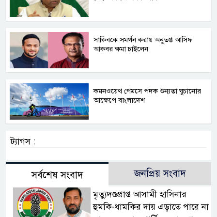
সাকিবকে সমর্থন করায় অনুতপ্ত আসিফ
আকবর ক্ষমা চাইলেন
কমনওয়েথ গেমসে পদক শুন্যতা ঘুচানোর
আক্ষেপে বাংলাদেশ
ট্যাগস :
জনপ্রিয় সংবাদ
সর্বশেষ সংবাদ
মৃত্যুদণ্ডপ্রাপ্ত আসামী হাসিনার
হুমকি-ধামকির দায় এড়াতে পারে না