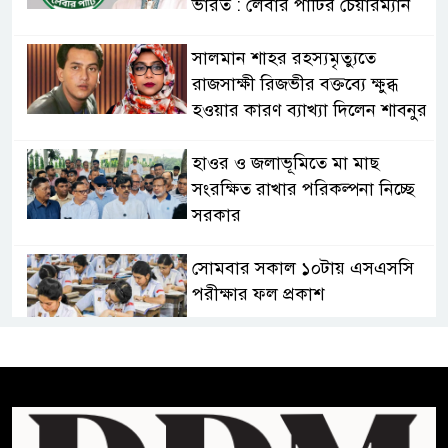
ভারত : লেবার পার্টির চেয়ারম্যান
সালমান শাহর রহস্যমৃত্যুতে
রাজসাক্ষী রিজভীর বক্তব্যে ক্ষুব্ধ
হওয়ার কারণ ব্যাখ্যা দিলেন শাবনুর
হাওর ও জলাভূমিতে মা মাছ
সংরক্ষিত রাখার পরিকল্পনা নিচ্ছে
সরকার
সোমবার সকাল ১০টায় এসএসসি
পরীক্ষার ফল প্রকাশ
চিকিৎসকদের পেশাগত দায়িত্বে
রাজনীতি যেন বাধা না হয় :
প্রধানমন্ত্রী