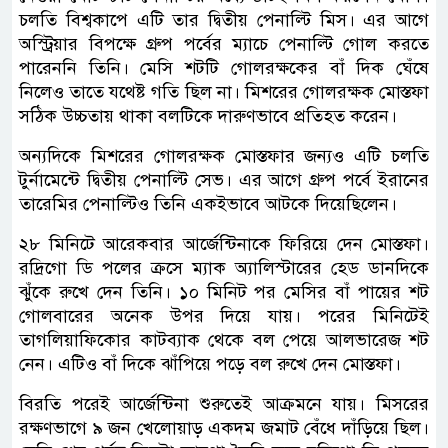
চলতি বিশ্বকাপে এটি তার দ্বিতীয় পেনাল্টি মিস। এর আগে
অস্ট্রিয়ার বিপক্ষে গ্রুপ পর্বের ম্যাচে পেনাল্টি গোল করতে
পারেননি তিনি। মেসি শটটি গোলরক্ষকের বাঁ দিক ঘেঁষে
নিলেও তাতে যথেষ্ট গতি ছিল না। মিশরের গোলরক্ষক মোস্তফা
সঠিক উচ্চতায় থাকা বলটিকে দারুণভাবে প্রতিহত করেন।
অন্যদিকে মিশরের গোলরক্ষক মোস্তফার জন্যও এটি চলতি
টুর্নামেন্টে দ্বিতীয় পেনাল্টি সেভ। এর আগে গ্রুপ পর্বে ইরানের
তারেমির পেনাল্টিও তিনি একইভাবে আটকে দিয়েছিলেন।
২৮ মিনিটে আরেকবার আর্জেন্টিনাকে ফিরিয়ে দেন মোস্তফা।
রদ্রিগো ডি পলের ক্রসে ম্যাক অ্যালিস্টারের হেড ডানদিকে
ঝুঁকে রুখে দেন তিনি। ১০ মিনিট পর মেসির বাঁ পায়ের শট
গোলবারের অনেক উপর দিয়ে যায়। পরের মিনিটেই
তাগলিয়াফিকোর কাটব্যাক থেকে বল পেয়ে আলভারেজ শট
নেন। এটিও বাঁ দিকে ঝাঁপিয়ে পড়ে বল রুখে দেন মোস্তফা।
বিরতি পরেই আর্জেন্টিনা শুরুতেই আক্রমনে যায়। মিসরের
রক্ষণভাগে ৯ জন খেলোয়াড় একদম জমাট বেঁধে দাঁড়িয়ে ছিল।