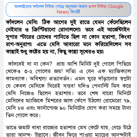
অনলাইনের সর্বশেষ নিউজ পেতে অনুসরণ করুন
গুগল নিউজ (Google
News)
ফিডটি
কাঁদলেন মেসি৷ ঠিক আগের দুই রাতে যেমন কেঁদেছিলেন
নেইমার ও ক্রিস্টিয়ানো রোনালদো৷ তবে এই আর্জেন্টাইন
সুপার স্টারের চোখের পানিতে ছিল না কোন হতাশা, কিংবা
রাগ-অনুরাগ৷ এতে মেসি আবারো মনে করিয়েদিলেন সব
কান্নাই শুধু কষ্টের হয় না, কিছু কান্না সুখেরও হয়৷
কাঁদবেই বা না কেন? প্রায় আশি মিনিট দুই গোলে পিছিয়ে
থেকেও ৩-২ গোলের জয়! সত্যি এ যেন এক ম্যাজিক্যাল
কামব্যাক। অবিশ্বস্য প্রত্যাবর্তন। এমন ঘুরে দাঁড়ানোর স্বপ্নটা
যে কেবল মেসিকে ঘিরেই সম্ভব! যদিও পেনাল্টি মিস করে
মেসি নিজেও ছিলেন হতাশায়। তবে শেষ বারো মিনিটে
মেসিদের ম্যাজিকে মিশরের জাল কেঁপে উঠলো রোমেরো ৭৯,
মেসি ৮৪ এবং ফার্নান্ডেজ ৯০ মিনিটের যোগ করা সময়ে টানা
তিন গোলে করে।
তাতে জমাট বাধা রাজ্যের হতাশার মেঘ কেটে যায়, নেচে উঠে
তারা আনন্দ- উল্লাসে। জীবন ফিরে পাওয়া ম্যাচের আনন্দটাই