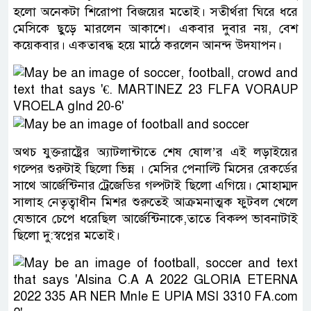
হলো অনেকটা শিরোপা বিজয়ের মতোই। সতীর্থরা ঘিরে ধরে
মেসিকে ছুড়ে মারলেন আকাশে। একবার দুবার নয়, বেশ
কয়েকবার। একতাবদ্ধ হয়ে মাঠে করলেন আনন্দ উদযাপন।
অথচ যুক্তরাষ্ট্রের অ্যাটলান্টাতে শেষ ষোল’র এই লড়াইয়ের
গল্পের ‍শুরুটাই ছিলো ভিন্ন । মেসির পেনাল্টি মিসের রেকর্ডের
সাথে আর্জেন্টিনার ট্রেজেডির গল্পটাই ছিলো এগিয়ে। মোহাম্মদ
সালাহ নেতৃত্বাধীন মিশর শুরুতেই আক্রমনাত্মক ফুটবল খেলে
যেভাবে চেপে ধরেছিল আর্জেন্টিনাকে,তাতে বিকল্প ভাবনাটাই
ছিলো দু:স্বপ্নের মতোই।