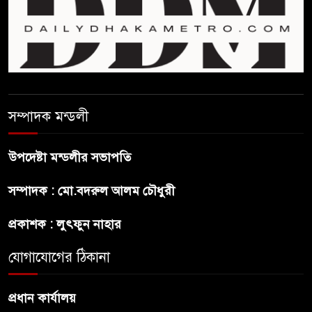
ফিফা সভাপতির বিরুদ্ধে এবার
‘নারী সংক্রান্ত অভিযোগ
ছেলেকে নিয়ে রোনালদোর যে বড়
স্বপ্ন
সম্পাদক মন্ডলী
অস্ট্রেলিয়ার অখ্যাত একাদশের
কাছেই ধরাশায়ী বাংলাদেশ
উপদেষ্টা মন্ডলীর সভাপতি
সম্পাদক : মো.বদরুল আলম চৌধুরী
ট্রাম্পের ৪০ কোটি ডলারের ‘বলরুম
প্রকল্প’ আটকে দিলেন মার্কিন
প্রকাশক : লুৎফুন নাহার
আদালত
যোগাযোগের ঠিকানা
শেখ হাসিনার বক্তব্যে ভারতের
সমর্থন নেই : রণধীর জয়সওয়াল
প্রধান কার্যালয়