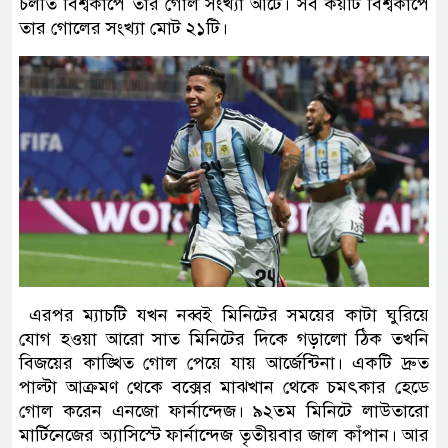
চলতি বিশ্বকাপে তার গোল সংখ্যা আটে। সব কয়টি বিশ্বকাপে
তার গোলের সংখ্যা মোট ২১টি।
এরপর ম্যাচটি যখন নব্বই মিনিটের সময়ের কাটা ঘুরিয়ে
যোগ হওয়া আরো সাত মিনিটের দিকে গড়ালো ঠিক তখনি
বিজয়ের কাঙ্খিত গোল পেয়ে যায় আর্জেন্টিনা। একটি দ্রুত
পাল্টা আক্রমণ থেকে বক্সের মাঝখান থেকে চমৎকার হেডে
গোল করেন এনজো ফার্নান্দেজ। ৯২তম মিনিটে লাউতারো
মার্টিনেজের অ্যাসিস্টে ফার্নান্দেজ তৃতীয়বার জাল কাঁপান। আর