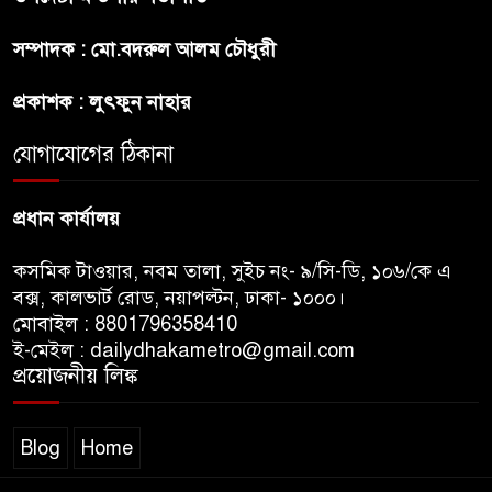
সম্পাদক : মো.বদরুল আলম চৌধুরী
ট্রাম্পের ৪০ কোটি ডলারের ‘বলরুম
প্রকল্প’ আটকে দিলেন মার্কিন
প্রকাশক : লুৎফুন নাহার
আদালত
যোগাযোগের ঠিকানা
শেখ হাসিনার বক্তব্যে ভারতের
সমর্থন নেই : রণধীর জয়সওয়াল
প্রধান কার্যালয়
কসমিক টাওয়ার, নবম তালা, সুইচ নং- ৯/সি-ডি, ১০৬/কে এ
বক্স, কালভার্ট রোড, নয়াপল্টন, ঢাকা- ১০০০।
মোবাইল : 8801796358410
ই-মেইল : dailydhakametro@gmail.com
প্রয়োজনীয় লিঙ্ক
Blog
Home