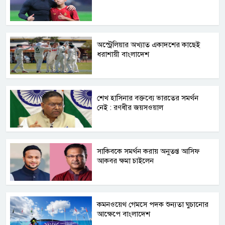
অস্ট্রেলিয়ার অখ্যাত একাদশের কাছেই
ধরাশায়ী বাংলাদেশ
শেখ হাসিনার বক্তব্যে ভারতের সমর্থন
নেই : রণধীর জয়সওয়াল
সাকিবকে সমর্থন করায় অনুতপ্ত আসিফ
আকবর ক্ষমা চাইলেন
কমনওয়েথ গেমসে পদক শুন্যতা ঘুচানোর
আক্ষেপে বাংলাদেশ