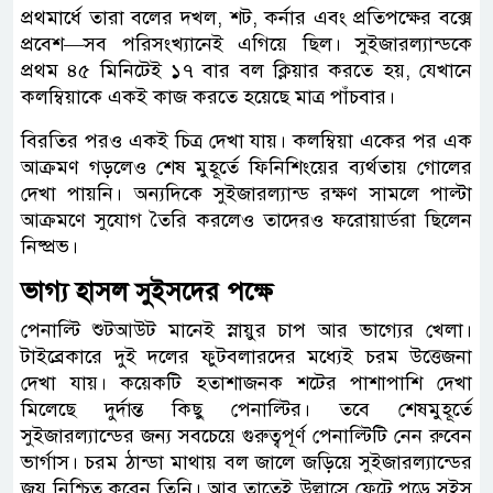
প্রথমার্ধে তারা বলের দখল, শট, কর্নার এবং প্রতিপক্ষের বক্সে
প্রবেশ—সব পরিসংখ্যানেই এগিয়ে ছিল। সুইজারল্যান্ডকে
প্রথম ৪৫ মিনিটেই ১৭ বার বল ক্লিয়ার করতে হয়, যেখানে
কলম্বিয়াকে একই কাজ করতে হয়েছে মাত্র পাঁচবার।
বিরতির পরও একই চিত্র দেখা যায়। কলম্বিয়া একের পর এক
আক্রমণ গড়লেও শেষ মুহূর্তে ফিনিশিংয়ের ব্যর্থতায় গোলের
দেখা পায়নি। অন্যদিকে সুইজারল্যান্ড রক্ষণ সামলে পাল্টা
আক্রমণে সুযোগ তৈরি করলেও তাদেরও ফরোয়ার্ডরা ছিলেন
নিষ্প্রভ।
ভাগ্য হাসল সুইসদের পক্ষে
পেনাল্টি শুটআউট মানেই স্নায়ুর চাপ আর ভাগ্যের খেলা।
টাইব্রেকারে দুই দলের ফুটবলারদের মধ্যেই চরম উত্তেজনা
দেখা যায়। কয়েকটি হতাশাজনক শটের পাশাপাশি দেখা
মিলেছে দুর্দান্ত কিছু পেনাল্টির। তবে শেষমুহূর্তে
সুইজারল্যান্ডের জন্য সবচেয়ে গুরুত্বপূর্ণ পেনাল্টিটি নেন রুবেন
ভার্গাস। চরম ঠান্ডা মাথায় বল জালে জড়িয়ে সুইজারল্যান্ডের
জয় নিশ্চিত করেন তিনি। আর তাতেই উল্লাসে ফেটে পড়ে সুইস