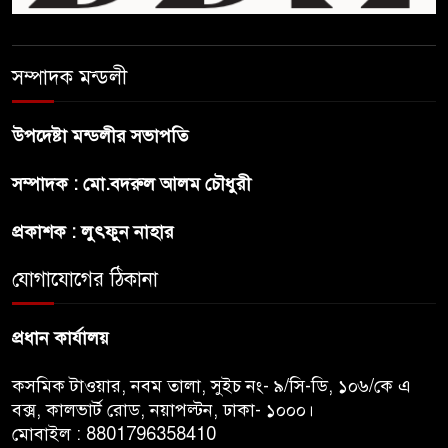
ছেলেকে নিয়ে রোনালদোর যে বড়
স্বপ্ন
সম্পাদক মন্ডলী
অস্ট্রেলিয়ার অখ্যাত একাদশের
কাছেই ধরাশায়ী বাংলাদেশ
উপদেষ্টা মন্ডলীর সভাপতি
সম্পাদক : মো.বদরুল আলম চৌধুরী
ট্রাম্পের ৪০ কোটি ডলারের ‘বলরুম
প্রকল্প’ আটকে দিলেন মার্কিন
প্রকাশক : লুৎফুন নাহার
আদালত
যোগাযোগের ঠিকানা
শেখ হাসিনার বক্তব্যে ভারতের
সমর্থন নেই : রণধীর জয়সওয়াল
প্রধান কার্যালয়
কসমিক টাওয়ার, নবম তালা, সুইচ নং- ৯/সি-ডি, ১০৬/কে এ
বক্স, কালভার্ট রোড, নয়াপল্টন, ঢাকা- ১০০০।
মোবাইল : 8801796358410