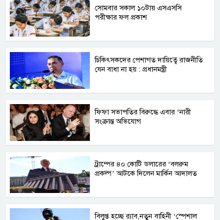
সোমবার সকাল ১০টায় এসএসসি
পরীক্ষার ফল প্রকাশ
চিকিৎসকদের পেশাগত দায়িত্বে রাজনীতি
যেন বাধা না হয় : প্রধানমন্ত্রী
ফিফা সভাপতির বিরুদ্ধে এবার ‘নারী
সংক্রান্ত অভিযোগ
ট্রাম্পের ৪০ কোটি ডলারের ‘বলরুম
প্রকল্প’ আটকে দিলেন মার্কিন আদালত
বিলুপ্ত হচ্ছে র‍্যাব,নতুন বাহিনী ‘স্পেশাল