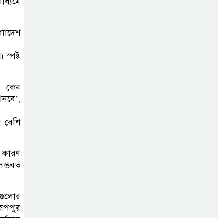
করতে নয়, জনগনের
াধ্যমে
অধিকার আদায়ে
এসেছিঃ জামাতের আমির
্যাদেশ
রাষ্ট্রপতি নির্বাচন ২০
স্পষ্ট
আগষ্ট
ি কেন
আনবে’,
প্রীতির সাথে প্রেম
নয় ছিল গভীর বন্ধুত্ব
ে বেশি
: ব্রেট লি
 কারণ
জুলাই সনদ ও
সম্ভবত
জুলাই যোদ্ধা
সংবর্ধনা অনুষ্ঠানে
শগুলোর
বিশৃঙ্খলায় ক্ষুদ্ধ ভারপ্রাপ্ত রাষ্ট্রপতি
রূপপুর