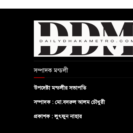
সম্পাদক মন্ডলী
উপদেষ্টা মন্ডলীর সভাপতি
সম্পাদক : মো.বদরুল আলম চৌধুরী
প্রকাশক : লুৎফুন নাহার