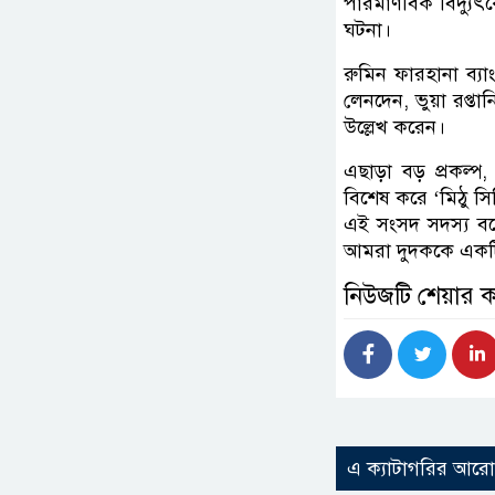
পারমাণবিক বিদ্যুৎক
ঘটনা।
রুমিন ফারহানা ব্যা
লেনদেন, ভুয়া রপ্
উল্লেখ করেন।
এছাড়া বড় প্রকল্প,
বিশেষ করে ‘মিঠু স
এই সংসদ সদস্য বল
আমরা দুদককে একটি ন
নিউজটি শেয়ার 
এ ক্যাটাগরির আর