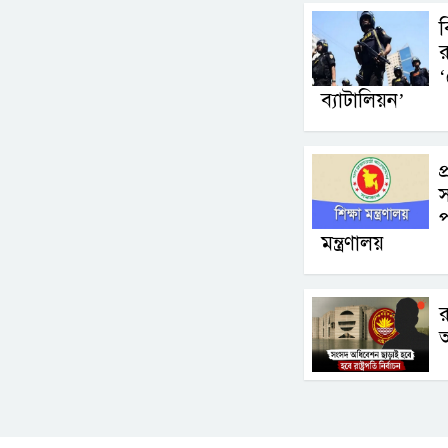
ব
র
‘
ব্যাটালিয়ন’
প
স
প
মন্ত্রণালয়
র
আ