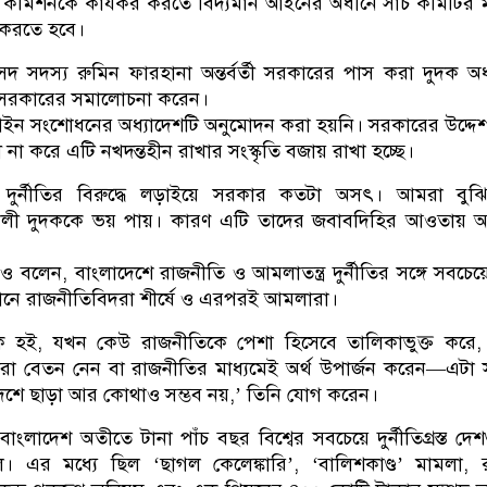
 কমিশনকে কার্যকর করতে বিদ্যমান আইনের অধীনে সার্চ কমিটির ম
করতে হবে।
ংসদ সদস্য রুমিন ফারহানা অন্তর্বর্তী সরকারের পাস করা দুদক অধ
 সরকারের সমালোচনা করেন।
ইন সংশোধনের অধ্যাদেশটি অনুমোদন করা হয়নি। সরকারের উদ্দেশ্য 
না করে এটি নখদন্তহীন রাখার সংস্কৃতি বজায় রাখা হচ্ছে।
দুর্নীতির বিরুদ্ধে লড়াইয়ে সরকার কতটা অসৎ। আমরা বুঝ
ালী দুদককে ভয় পায়। কারণ এটি তাদের জবাবদিহির আওতায় 
বলেন, বাংলাদেশে রাজনীতি ও আমলাতন্ত্র দুর্নীতির সঙ্গে সবচেয়
েখানে রাজনীতিবিদরা শীর্ষে ও এরপরই আমলারা।
ক হই, যখন কেউ রাজনীতিকে পেশা হিসেবে তালিকাভুক্ত করে,
রা বেতন নেন বা রাজনীতির মাধ্যমেই অর্থ উপার্জন করেন—এটা 
শে ছাড়া আর কোথাও সম্ভব নয়,’ তিনি যোগ করেন।
লাদেশ অতীতে টানা পাঁচ বছর বিশ্বের সবচেয়ে দুর্নীতিগ্রস্ত দে
ছিল। এর মধ্যে ছিল ‘ছাগল কেলেঙ্কারি’, ‘বালিশকাণ্ড’ মামলা, 