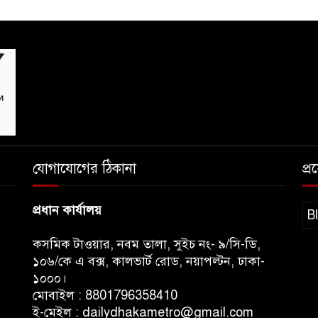
যোগাযোগের ঠিকানা
প্
প্রধান কার্যালয়
B
কসমিক টাওয়ার, নবম তালা, সুইচ নং- ৯/সি-ডি,
১০৬/কে এ বক্স, কালভার্ট রোড, নয়াপল্টন, ঢাকা-
১০০০।
মোবাইল : 8801796358410
ই-মেইল : dailydhakametro@gmail.com