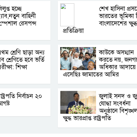
িলুপ্ত হচ্ছে
শেখ হাসিনা প্রসঙ্
‍্যাব,নতুন বাহিনী
ভারতের ভূমিকা 
স্পেশাল রেসপন্স
বাংলাদেশের ক্ষুব্
প্রতিক্রিয়া
্রথম শ্রেণি ছাড়া অন্য
কাউকে অসম্মান
ব শ্রেণিতে হবে ভর্তি
করতে নয়, জনগ
রীক্ষা: শিক্ষা
অধিকার আদায়ে
এসেছিঃ জামাতের আমির
াষ্ট্রপতি নির্বাচন ২০
জুলাই সনদ ও জ
গষ্ট
যোদ্ধা সংবর্ধনা
অনুষ্ঠানে বিশৃঙ্খ
ক্ষুদ্ধ ভারপ্রাপ্ত রাষ্ট্রপতি