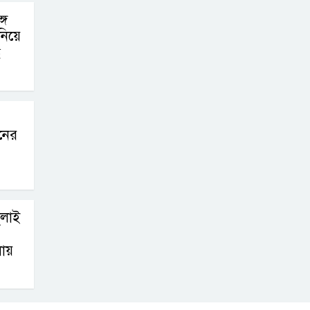
গে
নিয়ে
ধ
নের
ুলাই
লায়