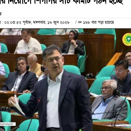
র নিয়োগে শিগগির সার্চ কমিটি গঠন হচ্ছে
ক
০২:০৩:৫২ পূর্বাহ্ন, মঙ্গলবার, ১৬ জুন ২০২৬
/
১৬৮ বার পড়া হয়েছে