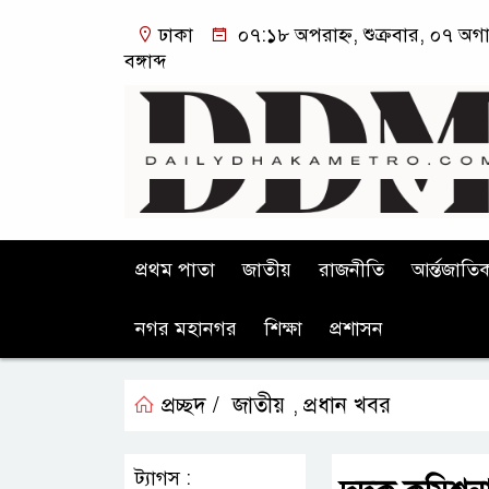
ঢাকা
০৭:১৮ অপরাহ্ন, শুক্রবার, ০৭ অগ
বঙ্গাব্দ
প্রথম পাতা
জাতীয়
রাজনীতি
আর্ন্তজাতি
নগর মহানগর
শিক্ষা
প্রশাসন
প্রচ্ছদ /
জাতীয়
প্রধান খবর
,
ট্যাগস :