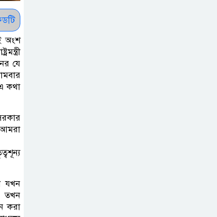
সাকিবকে সমর্থন
করায় অনুতপ্ত
ডটি
আসিফ আকবর ক্ষমা
রই অংশ
চাইলেন
ন্ত্রী
নের যে
কমনওয়েথ গেমসে
সোমবার
পদক শুন্যতা
 এ কথা
ঘুচানোর আক্ষেপে
বাংলাদেশ
। সরকার
ু আমরা
প্রথম শ্রেণি ছাড়া
অন্য সব শ্রেণিতে
বশূন্য
হবে ভর্তি পরীক্ষা:
শিক্ষা মন্ত্রণালয়
ইন যখন
। তখন
কাউকে অসম্মান
়ন করা