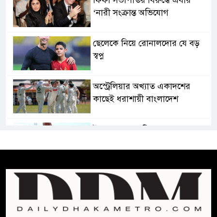
‘নারী সংক্রান্ত অভিযোগ
ছেলেকে নিয়ে রোনালদোর যে বড়
স্বপ্ন
অস্ট্রেলিয়ার অখ্যাত একাদশের
কাছেই ধরাশায়ী বাংলাদেশ
ট্রাম্পের ৪০ কোটি ডলারের ‘বলরুম
প্রকল্প’ আটকে দিলেন মার্কিন
আদালত
শেখ হাসিনার বক্তব্যে ভারতের
সমর্থন নেই : রণধীর জয়সওয়াল