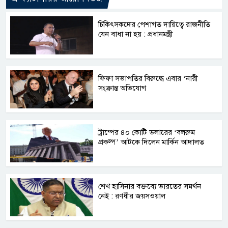
চিকিৎসকদের পেশাগত দায়িত্বে রাজনীতি
যেন বাধা না হয় : প্রধানমন্ত্রী
ফিফা সভাপতির বিরুদ্ধে এবার ‘নারী
সংক্রান্ত অভিযোগ
ট্রাম্পের ৪০ কোটি ডলারের ‘বলরুম
প্রকল্প’ আটকে দিলেন মার্কিন আদালত
শেখ হাসিনার বক্তব্যে ভারতের সমর্থন
নেই : রণধীর জয়সওয়াল