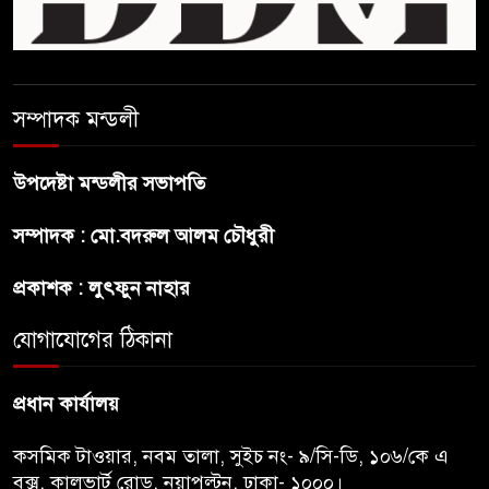
শেখ হাসিনা দেশে ফিরে আসুক,
গণহত্যার দায়ে কারাগারে যাক :
আইনমন্ত্রী
সম্পাদক মন্ডলী
বিলুপ্ত হচ্ছে র‍্যাব,নতুন বাহিনী
‘স্পেশাল রেসপন্স ব্যাটালিয়ন’
উপদেষ্টা মন্ডলীর সভাপতি
শেখ হাসিনা প্রসঙ্গে ভারতের ভূমিকা
সম্পাদক : মো.বদরুল আলম চৌধুরী
নিয়ে বাংলাদেশের ক্ষুব্ধ প্রতিক্রিয়া
প্রকাশক : লুৎফুন নাহার
বাংলাদেশে আইএস আইয়ের অবাধ
যোগাযোগের ঠিকানা
সুযোগ পাওয়ার অভিযোগ ভিত্তিহীন
বললো পাকিস্তান
প্রধান কার্যালয়
কসমিক টাওয়ার, নবম তালা, সুইচ নং- ৯/সি-ডি, ১০৬/কে এ
বক্স, কালভার্ট রোড, নয়াপল্টন, ঢাকা- ১০০০।