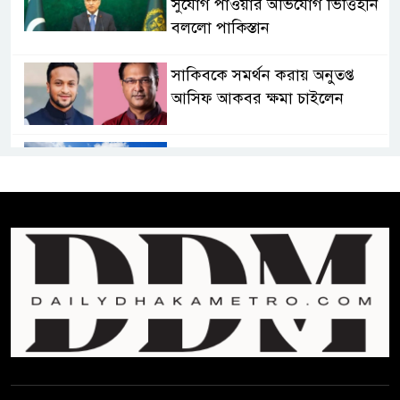
সুযোগ পাওয়ার অভিযোগ ভিত্তিহীন
বললো পাকিস্তান
সাকিবকে সমর্থন করায় অনুতপ্ত
আসিফ আকবর ক্ষমা চাইলেন
কমনওয়েথ গেমসে পদক শুন্যতা
ঘুচানোর আক্ষেপে বাংলাদেশ
প্রথম শ্রেণি ছাড়া অন্য সব শ্রেণিতে
হবে ভর্তি পরীক্ষা: শিক্ষা মন্ত্রণালয়
কাউকে অসম্মান করতে নয়,
জনগনের অধিকার আদায়ে এসেছিঃ
জামাতের আমির