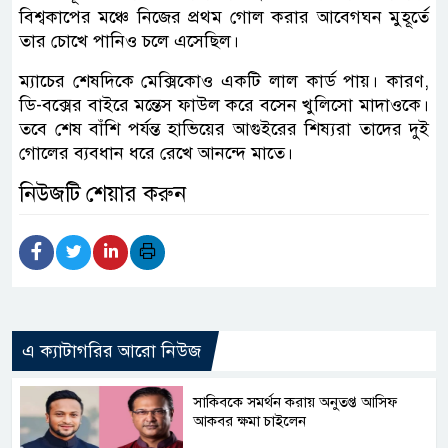
বিশ্বকাপের মঞ্চে নিজের প্রথম গোল করার আবেগঘন মুহূর্তে
তার চোখে পানিও চলে এসেছিল।
ম্যাচের শেষদিকে মেক্সিকোও একটি লাল কার্ড পায়। কারণ,
ডি-বক্সের বাইরে মন্তেস ফাউল করে বসেন খুলিসো মাদাওকে।
তবে শেষ বাঁশি পর্যন্ত হাভিয়ের আগুইরের শিষ্যরা তাদের দুই
গোলের ব্যবধান ধরে রেখে আনন্দে মাতে।
নিউজটি শেয়ার করুন
এ ক্যাটাগরির আরো নিউজ
সাকিবকে সমর্থন করায় অনুতপ্ত আসিফ
আকবর ক্ষমা চাইলেন