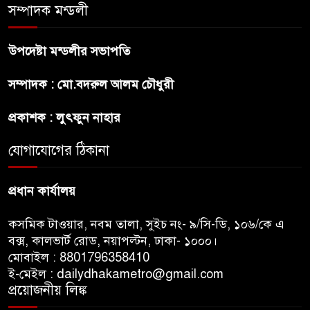
রাষ্ট্রপতি নির্বাচন ২০ আগষ্ট
সম্পাদক মন্ডলী
উপদেষ্টা মন্ডলীর সভাপতি
প্রীতির সাথে প্রেম নয় ছিল গভীর
সম্পাদক : মো.বদরুল আলম চৌধুরী
বন্ধুত্ব : ব্রেট লি
প্রকাশক : লুৎফুন নাহার
জুলাই সনদ ও জুলাই যোদ্ধা সংবর্ধনা
অনুষ্ঠানে বিশৃঙ্খলায় ক্ষুদ্ধ ভারপ্রাপ্ত
যোগাযোগের ঠিকানা
রাষ্ট্রপতি
প্রধান কার্যালয়
কসমিক টাওয়ার, নবম তালা, সুইচ নং- ৯/সি-ডি, ১০৬/কে এ
বক্স, কালভার্ট রোড, নয়াপল্টন, ঢাকা- ১০০০।
মোবাইল : 8801796358410
ই-মেইল : dailydhakametro@gmail.com
প্রয়োজনীয় লিঙ্ক