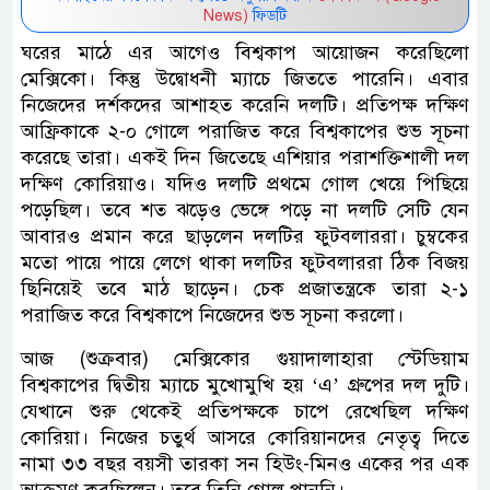
News)
ফিডটি
ঘরের মাঠে এর আগেও বিশ্বকাপ আয়োজন করেছিলো
মেক্সিকো। কিন্তু উদ্বোধনী ম্যাচে জিততে পারেনি। এবার
নিজেদের দর্শকদের আশাহত করেনি দলটি। প্রতিপক্ষ দক্ষিণ
আফ্রিকাকে ২-০ গোলে পরাজিত করে বিশ্বকাপের শুভ সূচনা
করেছে তারা। একই দিন জিতেছে এশিয়ার পরাশক্তিশালী দল
দক্ষিণ কোরিয়াও। যদিও দলটি প্রথমে গোল খেয়ে পিছিয়ে
পড়েছিল। তবে শত ঝড়েও ভেঙ্গে পড়ে না দলটি সেটি যেন
আবারও প্রমান করে ছাড়লেন দলটির ফুটবলাররা। চুম্বকের
মতো পায়ে পায়ে লেগে থাকা দলটির ফুটবলাররা ঠিক বিজয়
ছিনিয়েই তবে মাঠ ছাড়েন। চেক প্রজাতন্ত্রকে তারা ২-১
পরাজিত করে বিশ্বকাপে নিজেদের শুভ সূচনা করলো।
আজ (শুক্রবার) মেক্সিকোর গুয়াদালাহারা স্টেডিয়াম
বিশ্বকাপের দ্বিতীয় ম্যাচে মুখোমুখি হয় ‘এ’ গ্রুপের দল দুটি।
যেখানে শুরু থেকেই প্রতিপক্ষকে চাপে রেখেছিল দক্ষিণ
কোরিয়া। নিজের চতুর্থ আসরে কোরিয়ানদের নেতৃত্ব দিতে
নামা ৩৩ বছর বয়সী তারকা সন হিউং-মিনও একের পর এক
আক্রমণ করছিলেন। তবে তিনি গোল পাননি।