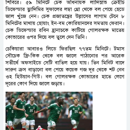
শিবিরে। ৫৯ মিনিটে চেক অধিনায়ক লাদিস্লাভ ক্রেইচি
ডিফেন্ডার ভ্লাদিমির সুফালের লম্বা থ্রো থেকে বল পেয়ে হেডে
জাল খুঁজে নেন। চেক প্রজাতন্ত্রের উল্লাসের লাগাম টেনে ৮
মিনিটের মাথায় হোয়াং ইন-বম কোরিয়ানদের সমতায় ফেরান।
চেক ডিফেন্ডার রবিন হ্রানাচকে কাটিয়ে গোলরক্ষক মাতেয়
কোভারের ওপর দিয়ে বল তুলে দেন তিনি।
চেকিয়ারা আবারও লিডে ফিরছিল ৭৭তম মিনিটে। টমাস
সৌচেক ফ্রি-কিক থেকে বল জালে পাঠানোর পর আরেক
সতীর্থে অফসাইডে সেটি বাতিল হয়ে যায়। তিন মিনিট বাদে
দারুণ ক্রস বাড়ানো বল পেয়ে কয়েক গজ দূর থেকে শট নেন
ওহ হিউয়ান-গিউ। বল গোলরক্ষক কোভারের হাতে লেগে
দূরের কোণ দিয়ে জালে জড়ায়।