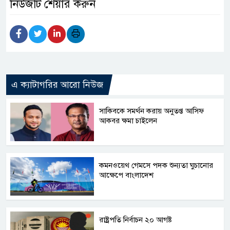
নিউজটি শেয়ার করুন
এ ক্যাটাগরির আরো নিউজ
সাকিবকে সমর্থন করায় অনুতপ্ত আসিফ
আকবর ক্ষমা চাইলেন
কমনওয়েথ গেমসে পদক শুন্যতা ঘুচানোর
আক্ষেপে বাংলাদেশ
রাষ্ট্রপতি নির্বাচন ২০ আগষ্ট