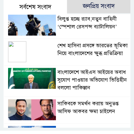
জনপ্রিয় সংবাদ
সর্বশেষ সংবাদ
বিলুপ্ত হচ্ছে র‍্যাব,নতুন বাহিনী
‘স্পেশাল রেসপন্স ব্যাটালিয়ন’
শেখ হাসিনা প্রসঙ্গে ভারতের ভূমিকা
নিয়ে বাংলাদেশের ক্ষুব্ধ প্রতিক্রিয়া
বাংলাদেশে আইএস আইয়ের অবাধ
সুযোগ পাওয়ার অভিযোগ ভিত্তিহীন
বললো পাকিস্তান
সাকিবকে সমর্থন করায় অনুতপ্ত
আসিফ আকবর ক্ষমা চাইলেন
কমনওয়েথ গেমসে পদক শুন্যতা