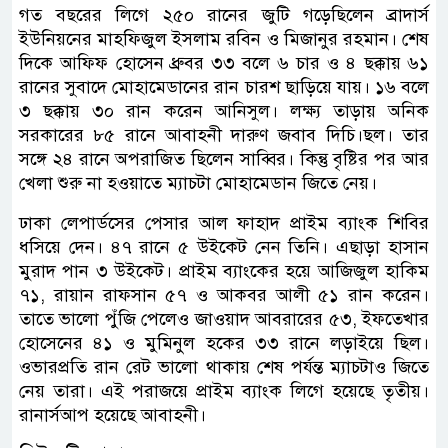
গত বছরের লিগে ২৫০ রানের জুটি গড়েছিলেন ব্রাদার্স
ইউনিয়নের মাহফিজুল ইসলাম রবিন ও মিজানুর রহমান। শেষ
দিকে আফিফ হোসেন ধ্রুবর ৩৩ বলে ৬ চার ও ৪ ছক্কায় ৬১
রানের সুবাদে মোহামেডানের রান চারশ ছাড়িয়ে যায়। ১৬ বলে
৩ ছক্কায় ৩০ রান করেন আনিসুল। লক্ষ্য তাড়ায় অনিক
সরকারের ৮৫ রানে আবাহনী দারুণ জবাব দিচি।ছল। তার
সঙ্গে ২৪ রানে অপরাজিত ছিলেন সাব্বির। কিন্তু বৃষ্টির পর আর
খেলা শুরু না হওয়াতে ম্যাচটা মোহামেডান জিতে নেয়।
ঢাকা লেপার্ডসের পেসার আল ফাহাদ প্রাইম ব্যাংক শিবির
ধসিয়ে দেন। ৪৭ রানে ৫ উইকেট নেন তিনি। এছাড়া হাসান
মুরাদ পান ৩ উইকেট। প্রাইম ব্যাংকের হয়ে আজিজুল হাকিম
৭১, রায়ান রাফসান ৫৭ ও আকবর আলী ৫১ রান করেন।
তাতে ভালো পুঁজি পেলেও জাওয়াদ আবরারের ৫৩, ইফতেখার
হোসেনের ৪১ ও মুমিনুল হকের ৩৩ রানে লড়াইয়ে ছিল।
ওভারপ্রতি রান রেট ভালো থাকায় শেষ পর্যন্ত ম্যাচটাও জিতে
নেয় তারা। এই পরাজয়ে প্রাইম ব্যাংক লিগে হয়েছে তৃতীয়।
রানার্সআপ হয়েছে আবাহনী।