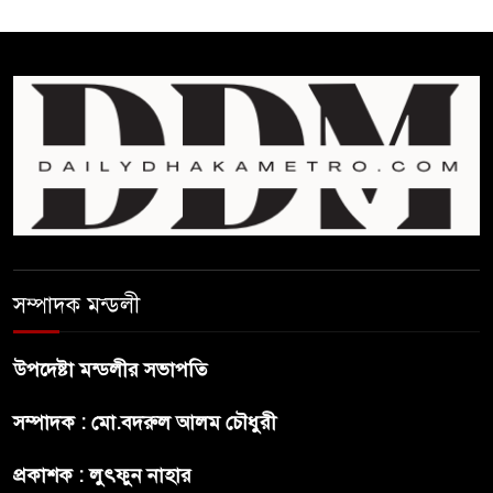
ঘুচানোর আক্ষেপে বাংলাদেশ
প্রথম শ্রেণি ছাড়া অন্য সব শ্রেণিতে
হবে ভর্তি পরীক্ষা: শিক্ষা মন্ত্রণালয়
কাউকে অসম্মান করতে নয়,
জনগনের অধিকার আদায়ে এসেছিঃ
জামাতের আমির
রাষ্ট্রপতি নির্বাচন ২০ আগষ্ট
সম্পাদক মন্ডলী
উপদেষ্টা মন্ডলীর সভাপতি
প্রীতির সাথে প্রেম নয় ছিল গভীর
সম্পাদক : মো.বদরুল আলম চৌধুরী
বন্ধুত্ব : ব্রেট লি
প্রকাশক : লুৎফুন নাহার
জুলাই সনদ ও জুলাই যোদ্ধা সংবর্ধনা