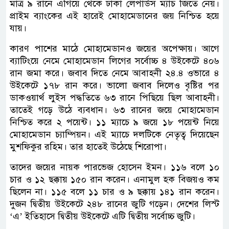
মাত্র ৯ রানে এগিয়ে থেকে ঢাকা লেপার্ডস ম্যাচ জিতে নেয়।
প্রাইম ব্যাংকের এই হারেই মোহামেডানের জয় নিশ্চিত হয়ে
যায়।
কারণ পাশের মাঠে মোহামেডানও জয়ের অপেক্ষায়। আগে
ব্যাটিংয়ে নেমে মোহামেডান লিগের সর্বোচ্চ ৪ উইকেটে ৪০৬
রান জমা করে। জবাব দিতে নেমে আবাহনী ২৪.৪ ওভারে ৪
উইকেটে ১৭৮ রান করে। ভালো জবাব দিলেও বৃষ্টির পর
ডাকওয়ার্থ লুইস পদ্ধতিতে ৬৩ রানে পিছিয়ে ছিল আবাহনী।
তাতেই গড়ে উঠে ব্যবধান। ৬৩ রানের জয়ে মোহামেডান
নিশ্চিত করে ২ পয়েন্ট। ১১ ম্যাচে ৯ জয়ে ১৮ পয়েন্ট নিয়ে
মোহামেডান চ্যাম্পিয়ন। এই ম্যাচে দলটিকে নেতৃত্ব দিয়েছেন
মুশফিকুর রহিম। তার হাতেই উঠেছে শিরোপা।
তাদের জয়ের নায়ক পারভেজ হোসেন ইমন। ১১৬ বলে ১০
চার ও ১২ ছক্কায় ১৫০ রান করেন। এনামুল হক বিজয়ও কম
ছিলেন না। ১১৫ বলে ১১ চার ও ৯ ছক্কায় ১৪১ রান করেন।
দুজন দ্বিতীয় উইকেটে ২৪৮ রানের জুটি গড়েন। দেশের লিস্ট
‘এ’ ইতিহাসে দ্বিতীয় উইকেটে এটি দ্বিতীয় সর্বোচ্চ জুটি।