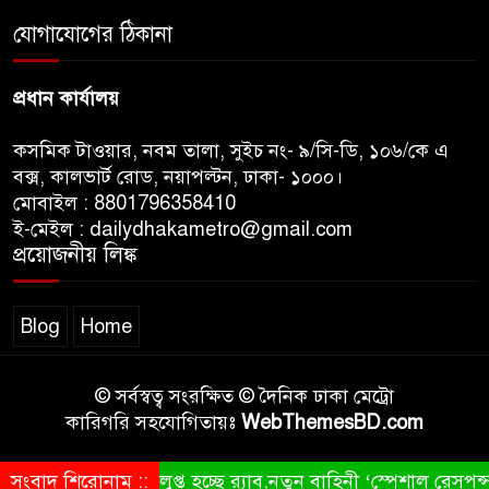
অনুষ্ঠানে বিশৃঙ্খলায় ক্ষুদ্ধ ভারপ্রাপ্ত
যোগাযোগের ঠিকানা
রাষ্ট্রপতি
প্রধান কার্যালয়
কসমিক টাওয়ার, নবম তালা, সুইচ নং- ৯/সি-ডি, ১০৬/কে এ
বক্স, কালভার্ট রোড, নয়াপল্টন, ঢাকা- ১০০০।
মোবাইল : 8801796358410
ই-মেইল : dailydhakametro@gmail.com
প্রয়োজনীয় লিঙ্ক
Blog
Home
© সর্বস্বত্ব সংরক্ষিত © দৈনিক ঢাকা মেট্রো
কারিগরি সহযোগিতায়ঃ
WebThemesBD.com
সংবাদ শিরোনাম ::
বিলুপ্ত হচ্ছে র‍্যাব,নতুন বাহিনী ‘স্পেশাল রেসপন্স ব্