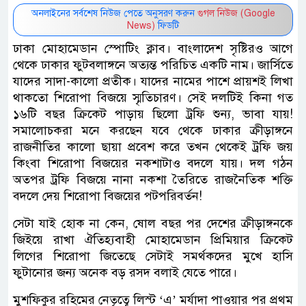
অনলাইনের সর্বশেষ নিউজ পেতে অনুসরণ করুন
গুগল নিউজ (Google
News)
ফিডটি
ঢাকা মোহামেডান স্পোটিং ক্লাব। বাংলাদেশ সৃষ্টিরও আগে
থেকে ঢাকার ফুটবলাঙ্গনে অত্যন্ত পরিচিত একটি নাম। জার্সিতে
যাদের সাদা-কালো প্রতীক। যাদের নামের পাশে প্রায়শই লিখা
থাকতো শিরোপা বিজয়ে স্মৃতিচারণ। সেই দলটিই কিনা গত
১৬টি বছর ক্রিকেট পাড়ায় ছিলো ট্রফি শুন্য, ভাবা যায়!
সমালোচকরা মনে করছেন যবে থেকে ঢাকার ক্রীড়াঙ্গনে
রাজনীতির কালো ছায়া প্রবেশ করে তখন থেকেই ট্রফি জয়
কিংবা শিরোপা বিজয়ের নকশাটাও বদলে যায়। দল গঠন
অতপর ট্রফি বিজয়ে নানা নকশা তৈরিতে রাজনৈতিক শক্তি
বদলে দেয় শিরোপা বিজয়ের পটপরিবর্তন!
সেটা যাই হোক না কেন, ষোল বছর পর দেশের ক্রীড়াঙ্গনকে
জিইয়ে রাখা ঐতিহ্যবাহী মোহামেডান প্রিমিয়ার ক্রিকেট
লিগের শিরোপা জিতেছে সেটাই সমর্থকদের মুখে হাসি
ফুটানোর জন্য অনেক বড় রসদ বলাই যেতে পারে।
মুশফিকুর রহিমের নেতৃত্বে লিস্ট ‘এ’ মর্যাদা পাওয়ার পর প্রথম