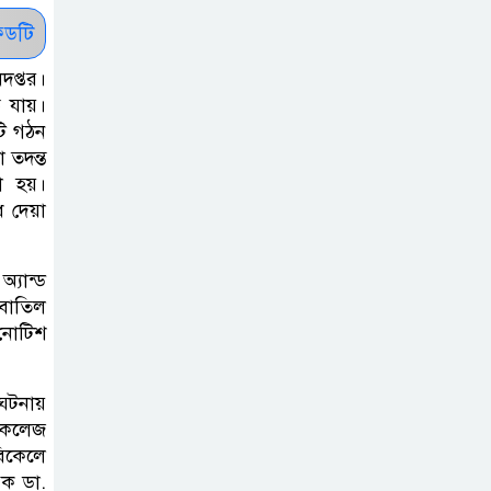
ধরাশায়ী বাংলাদেশ
ডটি
ট্রাম্পের ৪০ কোটি
দপ্তর।
ডলারের ‘বলরুম
ে যায়।
প্রকল্প’ আটকে
টি গঠন
দিলেন মার্কিন আদালত
 তদন্ত
রা হয়।
ে দেয়া
শেখ হাসিনার
বক্তব্যে ভারতের
সমর্থন নেই : রণধীর
্যান্ড
 বাতিল
জয়সওয়াল
 নোটিশ
শেখ হাসিনা দেশে
ফিরে আসুক,
ঘটনায়
ল কলেজ
গণহত্যার দায়ে
বিকেলে
কারাগারে যাক : আইনমন্ত্রী
পক ডা.