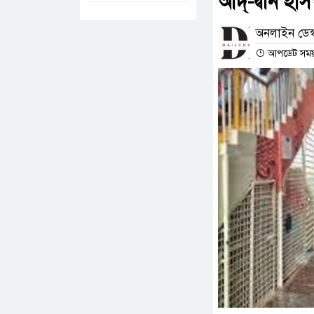
আদ্-দ্বীন হ
অনলাইন ডেস্
আপডেট সময় :