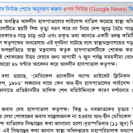
েষ নিউজ পেতে অনুসরণ করুন
গুগল নিউজ (Google News)
ফি
অবস্থিত আদদীন হাসপাতালের লাইসেন্স বাতিল করেছে স্বাস্থ্য অধি
লটিতে ছয়টি শিশু মৃত্যু বরণ করে।যা নিয়ে দেশ জুড়ে হৈচৈ পড়
সরকারও নড়ে চড়ে ওঠে এবং প্রকৃত তথ্য ‍জানতে একটি তদন্ত কমি
ৃপক্ষের অবহেলায় এই দূর্ঘটনা ঘটেছে বলে স্বাস্থ্যমন্ত্রণালয়ের গড়া
ফলশ্রুতিতে স্বাস্থ্য মন্ত্রণালয় কতৃক হাসপাতালটিকে শোকজ ক
 শোকজের উত্তর দেয়ার জন্য আগামী ৭ জুন পর্যন্ত সময়সীমা বেধ
ও আরো ৪৮ ঘন্টার আবেদন করে আদদীন হাসপাতাল কতৃপক্ষ।
 হয়েছে, ‘মেডিকেল প্র্যাকটিস অ্যান্ড প্রাইভেট ক্লিনিকস অ
দেশ, ১৯৮২’ লঙ্ঘনের দায়ে কেন আদ্-দ্বীন হাসপাতালের লাইসেন্স
ানাতে প্রতিষ্ঠানটির মালিক শেখ মহিউদ্দিনকে কারণ দর্শানোর
বাব দেয় হাসপাতাল কতৃপক্ষ। কিন্তু ৬ নবজাতকের মৃত্যর 
ষের দেয়া শোকজের জবাব সন্তোষজনক না হওয়ায় আদ্‌-দ্বীন মেডিকে
্স বাতিলের সিদ্ধান্তের কথা জানানো হলো।বৃহস্পতিবার (১১ জুন) 
এই সিদ্ধান্তের কথা জানান স্বাস্থ্য অধিদপ্তরের মহাপরিচালক অধ্যা