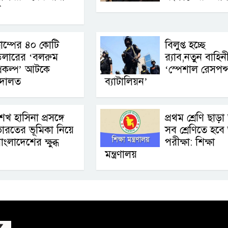
ী
্রাম্পের ৪০ কোটি
বিলুপ্ত হচ্ছে
ডলারের ‘বলরুম
র‍্যাব,নতুন বাহিন
্রকল্প’ আটকে
‘স্পেশাল রেসপন্
আদালত
ব্যাটালিয়ন’
েখ হাসিনা প্রসঙ্গে
প্রথম শ্রেণি ছাড়া
ারতের ভূমিকা নিয়ে
সব শ্রেণিতে হবে 
াংলাদেশের ক্ষুব্ধ
পরীক্ষা: শিক্ষা
মন্ত্রণালয়