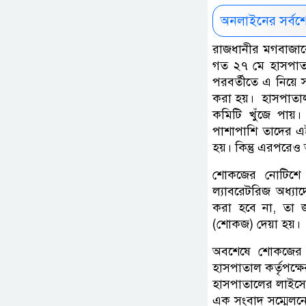
অনলাইনের সর্বশ
রাজধানীর মগবাজারে 
গত ২৭ মে হাসপাতা
পরবর্তীতে এ নিয়ে 
করা হয়। হাসপাতাল কত
কমিটি খুঁজে পায়। 
পাশাপাশি তাদের এই
হয়। কিন্তু এরপরে
শোকজের নোটিশে বলা
ল্যাবরেটরিজ অধ্যা
করা হবে না, তা জ
(শোকজ) দেয়া হয়।
অবশেষে শোকজের জ
হাসপাতাল কর্তৃপক্
হাসপাতালের লাইসেন
এক সংবাদ সম্মেলনে 