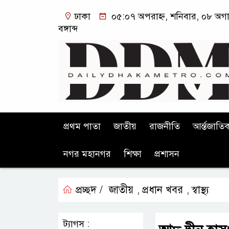
ঢাকা
০৫:০৭ অপরাহ্ন, শনিবার, ০৮ অগা
বঙ্গাব্দ
প্রথম পাতা
জাতীয়
রাজনীতি
আর্ন্তজাতি
নগর মহানগর
শিক্ষা
প্রশাসন
প্রচ্ছদ /
জাতীয়
প্রধান খবর
স্বাস্থ্য
,
,
ট্যাগস :