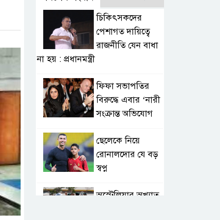
চিকিৎসকদের
পেশাগত দায়িত্বে
রাজনীতি যেন বাধা
না হয় : প্রধানমন্ত্রী
ফিফা সভাপতির
বিরুদ্ধে এবার ‘নারী
সংক্রান্ত অভিযোগ
ছেলেকে নিয়ে
রোনালদোর যে বড়
স্বপ্ন
অস্ট্রেলিয়ার অখ্যাত
একাদশের কাছেই