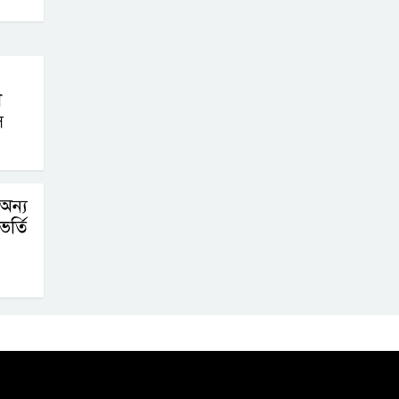
ী
স
 অন্য
ভর্তি