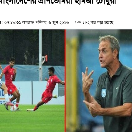
বাংলাদেশের প্রাণভোমরা হামজা চৌধুরী
 ০৭:১৯:৩১ অপরাহ্ন, শনিবার, ৬ জুন ২০২৬
/
১৫২ বার পড়া হয়েছে