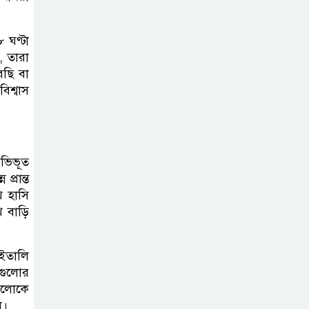
 ঘণ্টা
, তারা
ছি বা
িশ্বাস
ভিভূত
্রান্ত
ে হাসি
 বাড়ি
 ইতালি
গুলোর
গুলোকে
ি।