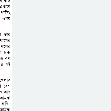
ের বডি
 এখানে
ফ্যাসিবাদ মুক্ত
 পাসিং
দিবস ৫ আগস্ট
োর ওপর
ে তার
শেখ হাসিনার বক্তব্য
ুযোগের
প্রচার করলেই
ি দলের
ব্যবস্থা নিবে সরকার
র জন্য
: প্রধানমন্ত্রীর উপদেষ্টা
হজ বল
দের এই
বাংলাদেশে
বিনিয়োগ ও দক্ষ
 খেলার
শ্রমিক নিতে আগ্রহী
টা বেশ
সৌদি আরব
ৃতি আর
ে আমরা
ি করি।
ে আমরা