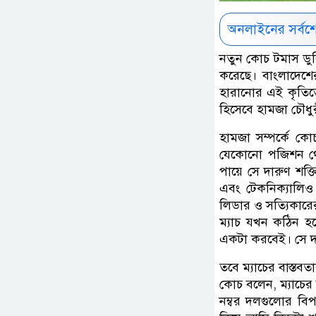
অনলাইনের সর্বশ
নতুন কোচ টমাস ডু
করেছে। বাংলাদেশে
হারানোর এই কৃতিত্
হিসেবে হামজা চৌধ
হামজা সম্পর্কে 
যেকোনো পজিশন থে
পায়ে সে দারুণ শক্ত
এবং টেকনিক্যালিও
লিডার ও সত্যিকারে
ম্যাচ যখন কঠিন 
একটা করবেই। সে দ
তবে ম্যাচের বাস্তবত
কোচ বলেন, ম্যাচের 
নম্বর দলগুলোর বি