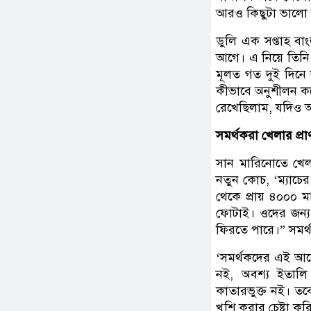
আরও কিছুটা ভালো 
ডুলি এক সপ্তাহ বা
আগে। এ নিয়ে তিনি 
মূলত গত দুই দিন
কীভাবে অনুশীলন করে
রেখেছিলাম, যদিও আ
সমর্থকরা খেলার প্রা
সান মারিনোতে খে
নতুন কোচ, ‘ম্যাচে
থেকে প্রায় ৪০০০ 
ফোটাই। ওদের জন্
ফিরতে পারে।” সমর্
‘সমর্থকদের এই আব
নই, অবশ্য ইতালি
কাতারভুক্ত নই। তব
খুশি করার চেষ্টা 