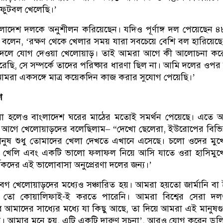
ফুটবল খেলেছি।’
ংলাদেশ দলকে অনুশীলন করিয়েছেন। যদিও পূর্ণাঙ্গ দল পেয়েছেন ৪৮
বলেন, ‘রক্ষণ থেকে খেলার সময় যারা সবচেয়ে বেশি বল হারিয়েছে
ে দলে যোগ দেওয়া খেলোয়াড়। তাই আমরা আগে কী আলোচনা করে
ছি, সে সম্পর্কে তাদের পরিষ্কার ধারণা ছিল না। আমি দলের ওপর ব
মরা একসঙ্গে মাত্র কয়েকদিন কাজ করার সুযোগ পেয়েছি।’
ণ
লা হলেও বাংলাদেশ ঘরের মাঠের মতোই সমর্থন পেয়েছে। এতে অ
র আগে খেলোয়াড়দের বলেছিলাম– “দেখো ছেলেরা, ইউরোপের বিভিন্ন প
মানুষ শুধু তোমাদের খেলা দেখতে এখানে এসেছে। চলো ওদের মুখ
য খেলি এবং একটি ভালো ফলাফল নিয়ে আসি যাতে ওরা হাসিমুখে
থকদের এই ভালোবাসা অনুপ্রেরণা দলের জন্য।’
েগ খেলোয়াড়দের মধ্যেও সঞ্চারিত হয়। আমরা হয়তো জার্মানি বা
 তো কোয়ালিফাই-ই করতে পারেনি। আমরা বিশ্বের সেরা দল
ে আমাদের সাধ্যের মধ্যে যা কিছু আছে, তা দিয়ে আমরা এই মানুষ
করি। আমার মনে হয়, এটি একটি দারুণ সূচনা’, আরও যোগ করেন ডুল