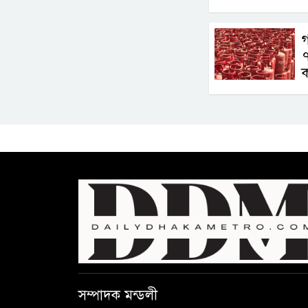
গ
৭
ক
সম্পাদক মন্ডলী