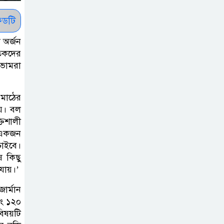
রাষ্ট্রপতি নির্বাচন ২০
আগষ্ট
ডটি
 অর্জন
প্রীতির সাথে প্রেম
তিকদের
ণভোমরা
নয় ছিল গভীর বন্ধুত্ব
: ব্রেট লি
মাঠের
জুলাই সনদ ও
য়। বল
তিশালী
জুলাই যোদ্ধা
ে একজন
সংবর্ধনা অনুষ্ঠানে
চাইবে।
বিশৃঙ্খলায় ক্ষুদ্ধ ভারপ্রাপ্ত রাষ্ট্রপতি
 কিছু
যায়।’
আমরা যদি বলি
ার্মান
জুলাই কার, তাহলে
বং ১২০
তো জুলাই কারওই
বিষয়টি
থাকবে না: স্বরাষ্ট্রমন্ত্রী