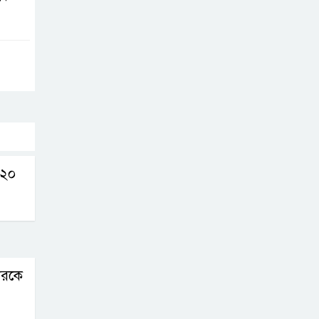
ন ২০
ারকে