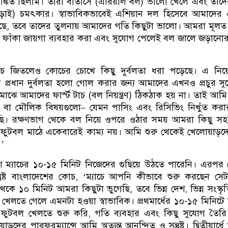
শঙ্কিত ছিলাম। তারা বাতাসে (এরিয়াল বল) ভালো খেলে এবং তাদ
ক লড়াই) চমৎকার। স্বাভাবিকভাবেই এশিয়ান দল হিসেবে আমাদের
েছে, তবে তাদের তুলনায় আমাদের গতি কিছুটা ভালো। আমরা মূলত
র ফাঁকা জায়গা ব্যবহার করা এবং সুযোগ পেলেই বল জালে জড়ান
যাচ জিতলেও কোচের চোখে কিছু দুর্বলতা ধরা পড়েছে। এ নিয়
ের প্রধান দুর্বলতা হলো গোল করার জন্য আমাদের এখনও প্রচুর স
মাঝে আমাদের ফার্স্ট টাচ (বল নিয়ন্ত্রণ) ঠিকঠাক হয় না। তাই আম
 বা মৌলিক বিষয়গুলো– যেমন পাসিং এবং রিসিভিং নিখুঁত করা
েছি। রক্ষণভাগ থেকে বল নিয়ে ওপরে ওঠার সময় আমরা কিছু স
া ফুটবল মাঠে একেবারেই কাম্য নয়। আমি শুরু থেকেই খেলোয়াড়
।’
শ ম্যাচের ১০-১৫ মিনিট নিজেদের গুছিয়ে উঠতে পারেনি। এরপর
সন্তুষ্ট বাংলাদেশের কোচ, ‘ম্যাচে আপনি কীভাবে শুরু করছেন সে
 ৫ থেকে ১০ মিনিট আমরা কিছুটা ভুগেছি, তবে ভিন্ন দেশ, ভিন্ন সংস্ক
ে খেলতে গেলে এমনটা হওয়া স্বাভাবিক। প্রথমার্ধের ১০-১৫ মিনিট
ক ফুটবল খেলতে শুরু করি, গতি ব্যবহার এবং কিছু সুযোগ তৈর
ড়দের পারফরম্যান্সে আমি অত্যন্ত আনন্দিত ও সন্তুষ্ট। দ্বিতীয়ার্ধ