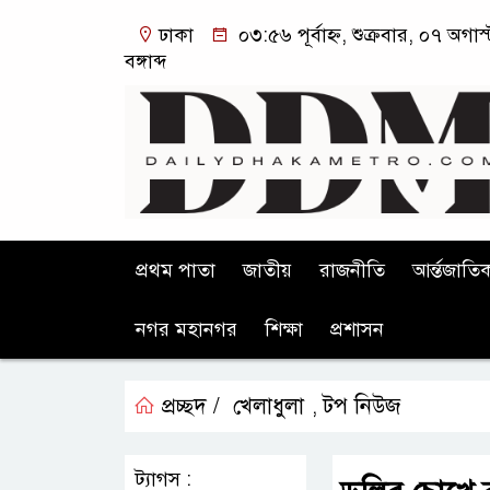
ঢাকা
০৩:৫৬ পূর্বাহ্ন, শুক্রবার, ০৭ অগ
বঙ্গাব্দ
প্রথম পাতা
জাতীয়
রাজনীতি
আর্ন্তজাতি
নগর মহানগর
শিক্ষা
প্রশাসন
প্রচ্ছদ /
খেলাধুলা
টপ নিউজ
,
ট্যাগস :