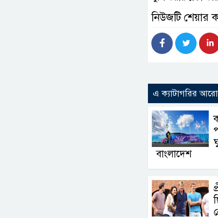
নিউজটি শেয়ার 
এ ক্যাটাগরির আর
প
ঘ
বাংলাদেশ
প
ছ
ব