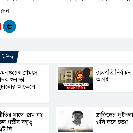
করুন
ো নিউজ
কমনওয়েথ গেমসে
রাষ্ট্রপতি নির্বাচ
দক শুন্যতা
আগষ্ট
ুচানোর আক্ষেপে
্রীতির সাথে প্রেম নয়
ব্রাজিলের ফুটবল
িল গভীর বন্ধুত্ব :
গুলি করে হত্যা
্রেট লি