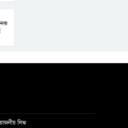
যজনক
ে
রয়োজনীয় লিঙ্ক