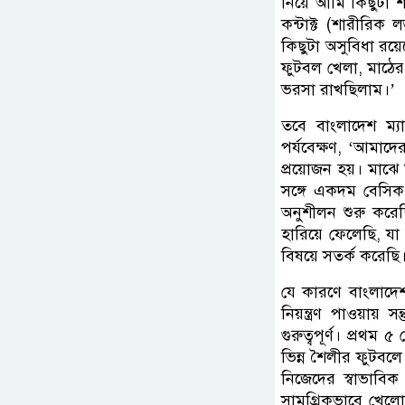
নিয়ে আমি কিছুটা 
কন্টাক্ট (শারীরি
কিছুটা অসুবিধা রয়
ফুটবল খেলা, মাঠে
ভরসা রাখছিলাম।’
তবে বাংলাদেশ ম্
পর্যবেক্ষণ, ‘আমাদ
প্রয়োজন হয়। মাঝে 
সঙ্গে একদম বেসিক
অনুশীলন শুরু কর
হারিয়ে ফেলেছি, য
বিষয়ে সতর্ক করেছি
যে কারণে বাংলাদে
নিয়ন্ত্রণ পাওয়ায় 
গুরুত্বপূর্ণ। প্রথম
ভিন্ন শৈলীর ফুটবল
নিজেদের স্বাভাবি
সামগ্রিকভাবে খেলোয়া