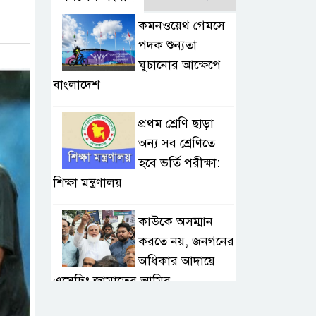
কমনওয়েথ গেমসে
পদক শুন্যতা
ঘুচানোর আক্ষেপে
বাংলাদেশ
প্রথম শ্রেণি ছাড়া
অন্য সব শ্রেণিতে
হবে ভর্তি পরীক্ষা:
শিক্ষা মন্ত্রণালয়
কাউকে অসম্মান
করতে নয়, জনগনের
অধিকার আদায়ে
এসেছিঃ জামাতের আমির