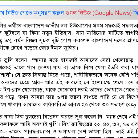
েষ নিউজ পেতে অনুসরণ করুন
গুগল নিউজ (Google News)
ফি
লির অধীনে বাংলাদেশ জাতীয় দল ইউরোপের প্রথম সফরেই সফলতা
র ফুটবলে যা কিনা নতুন ইতিহাস। সান মারিনোর মাটিতে স্বাগ
বে তপু বর্মন বিজয় সূচক দুটি গোল করলেও বাংলাদেশ দলের প্রা
ুরীকে চোখে পড়েছে কোচ টমাস ডুলির।
কোচ ডুলি বলেন, ‘আমার মতে হামজাই আমাদের সেরা খেলোয়াড়। 
কেই তাকে পাস দেওয়া যায় বা তাকে নিয়ে খেলা তৈরি করা যা
িশালী। সে দ্রুত সিদ্ধান্ত নিতে পারে, শারীরিকভাবে অনেক বেশি শক্
 অন্যদের চেয়ে শ্রেয়– আর এই কারণেই সে ইংল্যান্ডে খেলে। স
র টপ-ক্লাস খেলোয়াড়, যাকে যেকোনো দলই তাদের স্কোয়াডে পেতে 
হয়ে পড়ে, তখন আমরা তার ওপর ভরসা রাখতে পারি যে সে বিশেষ
লে থাকায় আমাদের কার্যকারিতা আরও ২০ থেকে ৩০ শতাংশ বেড়ে 
ার নানা দিক চুলচেরা বিশ্লেষন করতে ভুল করেন নি। ম্যাচ শেষে এই জ
ফলাফলে আমি অবশ্যই খুশি। বিশ্ব র‍্যাঙ্কিংয়ের ২২, ৪২, ৩৭, ৭৬ এ
পক্ষে তাদের পারফরম্যান্স ও ফলাফল বেশ ভালো ছিল। তাই এই 