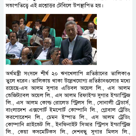
সভাপতিত্বে এই প্রশ্নোত্তর টেবিলে উপস্থাপিত হয়।
অর্থমন্ত্রী সংসদে শীর্ষ ২০ ঋণখেলাপি প্রতিষ্ঠানের তালিকাও
তুলে ধরেন। তালিকায় থাকা উল্লেখযোগ্য প্রতিষ্ঠানগুলোর মধ্যে
রয়েছে-এস আলম সুপার এডিবল অয়েল লি., এস আলম
ভেজিট্যাবল অয়েল লি., এস আলম রিফাইন্ড সুগার ইন্ডাস্ট্রিজ
লি., এস আলম কোল্ড রোলেড স্ট্রিলস লি., সোনালী ট্রেডার্স,
বাংলাদেশ এক্সপোর্ট ইমপোর্ট কোম্পানি লি., গ্লোবাল ট্রেডিং
করপোরেশন লি., চেমন ইস্পাত লি., এস আলম ট্রেডিং
কোম্পানি প্রাইভেট লি., ইনফিনাইট সিআর স্ট্রিপস ইন্ডাস্ট্রিজ
লি., কেয়া কসমেটিকস লি., দেশবন্ধু সুগার মিলস লি.,