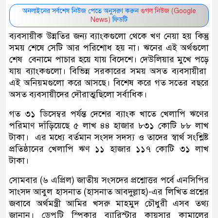
অনলাইনের সর্বশেষ নিউজ পেতে অনুসরণ করুন
গুগল নিউজ (Google
News)
ফিডটি
ব্যবসায়ীক উন্নতির জন্য ব্যাংকগুলো থেকে খণ নেয়া হয় কিন্তু
সময় শেষে সেটি আর পরিশোধ হয় না। ঋনের এই অর্থগুলো
শেষ বেনামে পাচার হয়ে যায় বিদেশে। দেউলিয়ার মুখে পড়ে
যায় ব্যাংকগুলো। বিভিন্ন সরকারের সময় অসত ব্যবসায়ীরা
এই অনিয়মগুলো করে আসছে। বিশেষ করে গত সতের বছরে
অসত ব্যবসায়ীদের দৌরাত্মছিলো সর্বাধিক।
গত ৩১ ডিসেম্বর পর্যন্ত দেশের ব্যাংক খাতে খেলাপি ঋণের
পরিমাণ দাঁড়িয়েছে ৫ লাখ ৪৪ হাজার ৮৩১ কোটি ৮৮ লাখ
টাকা। এর মধ্যে বর্তমান সংসদ সদস্য ও তাদের স্বার্থ সংশ্লিষ্ট
প্রতিষ্ঠানের খেলাপি ঋণ ১১ হাজার ১১৭ কোটি ৩১ লাখ
টাকা।
সোমবার (৬ এপ্রিল) জাতীয় সংসদের প্রশ্নোত্তর পর্বে এনসিপির
সাংসদ আবুল হাসনাত (হাসনাত আবদুল্লাহ)-এর লিখিত প্রশ্নের
জবাবে অর্থমন্ত্রী আমির খসরু মাহমুদ চৌধুরী এসব তথ্য
জানান। ডেপুটি স্পিকার ব্যারিস্টার কায়সার কামালের