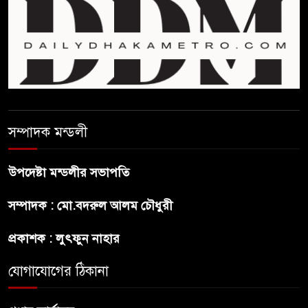
শেখ হাসিনার বক্তব্য প্রচার করলেই
ব্যবস্থা নিবে সরকার : প্রধানমন্ত্রীর
উপদেষ্টা
বাংলাদেশে বিনিয়োগ ও দক্ষ শ্রমিক
নিতে আগ্রহী সৌদি আরব
সম্পাদক মন্ডলী
ব্রাজিলের ফুটবলারকে গুলি করে
হত্যা
উপদেষ্টা মন্ডলীর সভাপতি
গ্যাসের দাম বাড়লো ৭০ টাকা, সন্ধ্যা
সম্পাদক : মো.বদরুল আলম চৌধুরী
থেকে কার্যকর
প্রকাশক : লুৎফুন নাহার
রাজধানীর উত্তরখানে
যোগাযোগের ঠিকানা
পরিচ্ছন্নতাকর্মী-এলাকাবাসীর মধ্যে
সংঘর্ষ, প্রশাসক ও স্থানীয় এমপির’র