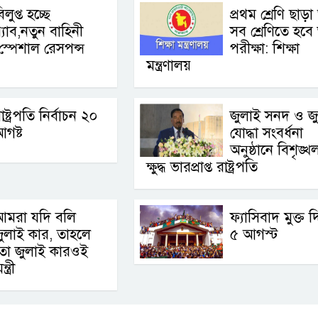
িলুপ্ত হচ্ছে
প্রথম শ্রেণি ছাড়া
‍্যাব,নতুন বাহিনী
সব শ্রেণিতে হবে 
স্পেশাল রেসপন্স
পরীক্ষা: শিক্ষা
মন্ত্রণালয়
াষ্ট্রপতি নির্বাচন ২০
জুলাই সনদ ও জ
গষ্ট
যোদ্ধা সংবর্ধনা
অনুষ্ঠানে বিশৃঙ্খ
ক্ষুদ্ধ ভারপ্রাপ্ত রাষ্ট্রপতি
আমরা যদি বলি
ফ্যাসিবাদ মুক্ত 
ুলাই কার, তাহলে
৫ আগস্ট
তো জুলাই কারওই
ত্রী