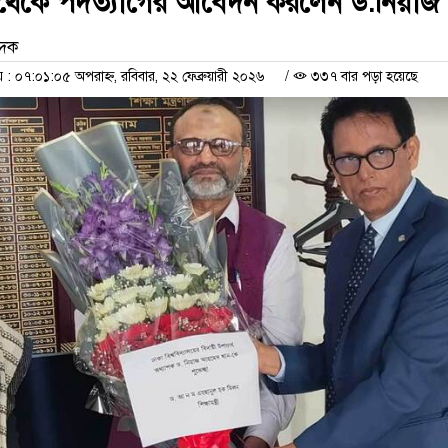
য থেকে পদত্যাগের আবেদন করলেন ড.নিয়াজ
েদক
 ০৭:০১:০৫ অপরাহ্ন, রবিবার, ২২ ফেব্রুয়ারী ২০২৬
/
৩৩৭ বার পড়া হয়েছে