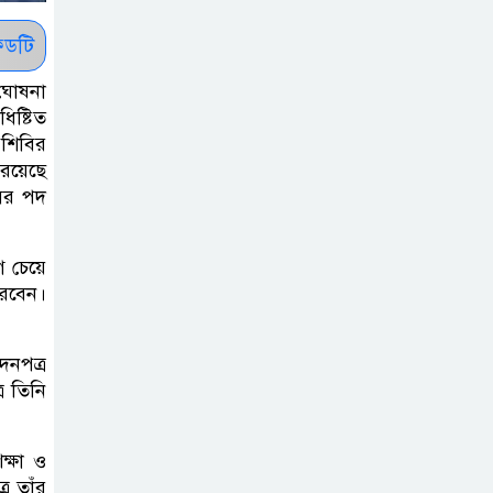
সাকিবকে সমর্থন
করায় অনুতপ্ত
ডটি
আসিফ আকবর ক্ষমা
 ঘোষনা
চাইলেন
িষ্টিত
 শিবির
কমনওয়েথ গেমসে
 রয়েছে
পদক শুন্যতা
সির পদ
ঘুচানোর আক্ষেপে
বাংলাদেশ
গ চেয়ে
িরবেন।
প্রথম শ্রেণি ছাড়া
অন্য সব শ্রেণিতে
দনপত্র
হবে ভর্তি পরীক্ষা:
ে তিনি
শিক্ষা মন্ত্রণালয়
িক্ষা ও
কাউকে অসম্মান
ে তাঁর