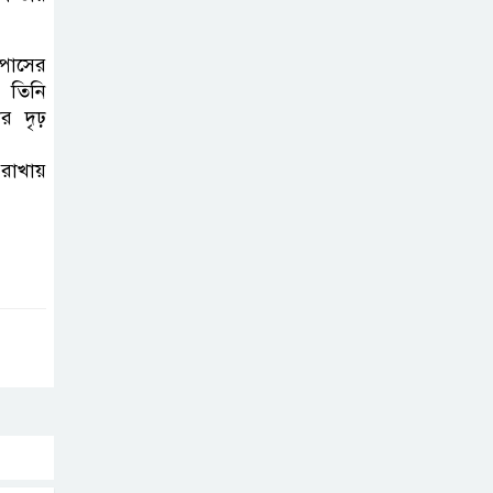
করতে নয়, জনগনের
অধিকার আদায়ে
এসেছিঃ জামাতের আমির
ম্পাসের
। তিনি
ার দৃঢ়
রাষ্ট্রপতি নির্বাচন ২০
আগষ্ট
ন রাখায়
প্রীতির সাথে প্রেম
নয় ছিল গভীর বন্ধুত্ব
: ব্রেট লি
জুলাই সনদ ও
জুলাই যোদ্ধা
সংবর্ধনা অনুষ্ঠানে
বিশৃঙ্খলায় ক্ষুদ্ধ ভারপ্রাপ্ত রাষ্ট্রপতি