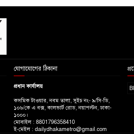
যোগাযোগের ঠিকানা
প্
প্রধান কার্যালয়
B
কসমিক টাওয়ার, নবম তালা, সুইচ নং- ৯/সি-ডি,
১০৬/কে এ বক্স, কালভার্ট রোড, নয়াপল্টন, ঢাকা-
১০০০।
মোবাইল : 8801796358410
ই-মেইল : dailydhakametro@gmail.com