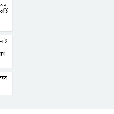
 অন্য
ভর্তি
ুলাই
লায়
দিবস