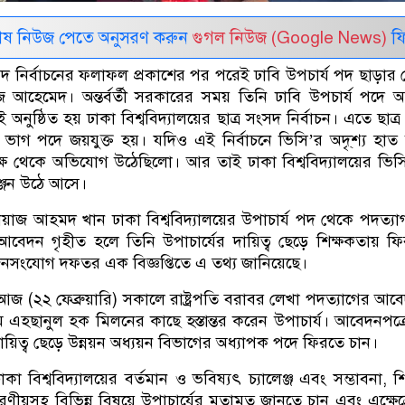
েষ নিউজ পেতে অনুসরণ করুন
গুগল নিউজ (Google News)
ফি
দ নির্বাচনের ফলাফল প্রকাশের পর পরেই ঢাবি উপচার্য পদ ছাড়ার
 আহেমেদ। অন্তর্বর্তী সরকারের সময় তিনি ঢাবি উপচার্য পদে অধ
নুষ্ঠিত হয় ঢাকা বিশ্ববিদ্যালয়ের ছাত্র সংসদ নির্বাচন। এতে ছাত্র
াগ পদে জয়যুক্ত হয়। যদিও এই নির্বাচনে ভিসি’র অদৃ্শ্য হাত
ক্ষ থেকে অভিযোগ উঠেছিলো। আর তাই ঢাকা বিশ্ববিদ্যালয়ের ভি
ুঞ্জন উঠে আসে।
াজ আহমদ খান ঢাকা বিশ্ববিদ্যালয়ের উপাচার্য পদ থেকে পদত্যা
েদন গৃহীত হলে তিনি উপাচার্যের দায়িত্ব ছেড়ে শিক্ষকতায় ফ
 জনসংযোগ দফতর এক বিজ্ঞপ্তিতে এ তথ্য জানিয়েছে।
, আজ (২২ ফেব্রুয়ারি) সকালে রাষ্ট্রপতি বরাবর লেখা পদত্যাগের আবে
 ন ম এহছানুল হক মিলনের কাছে হস্তান্তর করেন উপাচার্য। আবেদনপত্র
দায়িত্ব ছেড়ে উন্নয়ন অধ্যয়ন বিভাগের অধ্যাপক পদে ফিরতে চান।
 ঢাকা বিশ্ববিদ্যালয়ের বর্তমান ও ভবিষ্যৎ চ্যালেঞ্জ এবং সম্ভাবনা, শ
ণীয়সহ বিভিন্ন বিষয়ে উপাচার্যের মতামত জানতে চান এবং এক্ষেত্র