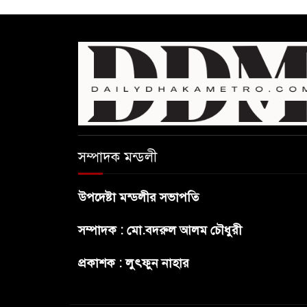
সম্পাদক মন্ডলী
উপদেষ্টা মন্ডলীর সভাপতি
সম্পাদক : মো.বদরুল আলম চৌধুরী
প্রকাশক : লুৎফুন নাহার