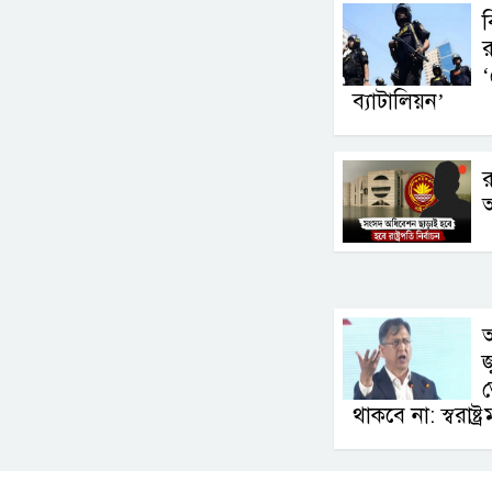
ব
র
‘
ব্যাটালিয়ন’
র
আ
জ
থাকবে না: স্বরাষ্ট্রমন্