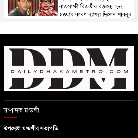
রাজসাক্ষী রিজভীর বক্তব্যে ক্ষুব্ধ
হওয়ার কারণ ব্যাখ্যা দিলেন শাবনুর
হাওর ও জলাভূমিতে মা মাছ
সংরক্ষিত রাখার পরিকল্পনা নিচ্ছে
সরকার
সোমবার সকাল ১০টায় এসএসসি
পরীক্ষার ফল প্রকাশ
চিকিৎসকদের পেশাগত দায়িত্বে
রাজনীতি যেন বাধা না হয় :
প্রধানমন্ত্রী
সম্পাদক মন্ডলী
ফিফা সভাপতির বিরুদ্ধে এবার
উপদেষ্টা মন্ডলীর সভাপতি
‘নারী সংক্রান্ত অভিযোগ