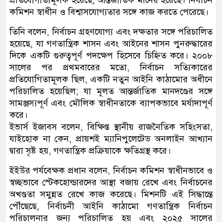
ক‌মিশন স্বাধীন ও বিশ্বাসযোগ‌্যতার স‌ঙ্গে কাজ কর‌তে পে‌রে‌ছে।
তি‌নি ব‌লেন, নির্বাচন গ্রহণযোগ্য এবং দক্ষতার সঙ্গে পরিচালিত
হয়েছে, যা গণতান্ত্রিক শাসন এবং আইনের শাসন পুনরুদ্ধারের
দিকে একটি গুরুত্বপূর্ণ পদক্ষেপ হিসেবে চিহ্নিত করে। ২০০৮
সালের পর প্রথমবারের মতো, নির্বাচন সত্যিকারের
প্রতিযোগিতামূলক ছিল, একটি নতুন আইনি কাঠামোর অধীনে
পরিচালিত হয়েছিল; যা মূলত আন্তর্জাতিক মানদণ্ডের সঙ্গে
সামঞ্জস্যপূর্ণ এবং মৌলিক স্বাধীনতাকে ব্যাপকভাবে মর্যাদাপূর্ণ
করে।
ইভার্স ইজাবস ব‌লেন, বিক্ষিপ্ত স্থানীয় রাজনৈতিক সহিংসতা,
যাইহোক না কেন, প্রায়শই ম্যানিপুলেটেড অনলাইন আখ্যান
দ্বারা সৃষ্ট হয়, গণতান্ত্রিক প্রক্রিয়াকে ক্ষতিগ্রস্থ করে।
ইইউর পর্য‌বেক্ষক প্রধান ব‌লেন, নির্বাচন কমিশন স্বাধীনভাবে ও
স্বচ্ছভাবে স্টেকহোল্ডারদের আস্থা বজায় রেখে এবং নির্বাচনের
অখণ্ডতা সমুন্নত রেখে কাজ করেছে। মিশনটি এই সিদ্ধান্তে
পৌঁছেছে, নির্বাচনী আইনি কাঠামো গণতান্ত্রিক নির্বাচন
পরিচালনার জন্য পরিচালিত হয় এবং ২০২৫ সালের