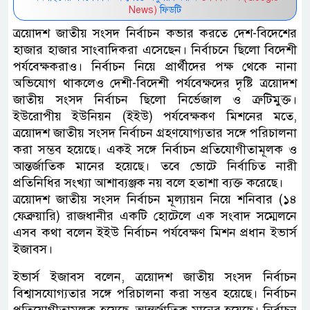
News)
ফিডটি
ত্রয়োদশ জাতীয় সংসদ নির্বাচন কভার করতে দেশ-বিদেশের
হাজার হাজার সাংবাদিকরা এসেছেন। নির্বাচনে ছিলো বিদেশী
পর্যবেক্ষকরাও। নির্বাচন নিয়ে প্রার্থীদের পক্ষ থেকে নানা
অভিযোগ থাকলেও দেশী-বিদেশী পর্যবেক্ষদের দৃষ্টি ত্রয়োদশ
জাতীয় সংসদ নির্বাচন ছিলো নির্ভেজাল ও ত্রুটিমুক্ত।
ইউরোপীয় ইউনিয়ন (ইইউ) পর্যবেক্ষকণ মিশনের মতে,
ত্রয়োদশ জাতীয় সংসদ নির্বাচন গ্রহণ‌যোগ‌্যতার স‌ঙ্গে প‌রিচালনা
করা সম্ভব হ‌য়ে‌ছে। একই স‌ঙ্গে নির্বাচন প্রতি‌যোগীতামূলক ও
আন্তর্জা‌তিক মানের হয়েছে। তবে ভোটে নির্বাচিত নারী
প্রতিনিধির সংখ্যা আশাব্যঞ্জক নয় বলে হতাশা ব‌্যক্ত ক‌রে‌ছে।
ত্রয়োদশ জাতীয় সংসদ নির্বাচন মূল‌্যায়ন‌ নি‌য়ে শ‌নিবার (১৪
ফেব্রুয়া‌রি) রাজধানীর এক‌টি হো‌টে‌লে এ‌ক সংবাদ স‌ম্মেল‌নে
এসব কথা ব‌লেন ইইউ নির্বাচন পর্যবেক্ষণ মিশন প্রধান ইভার্স
ইজাবস।
ইভার্স ইজাবস ব‌লেন, ত্রয়োদশ জাতীয় সংসদ নির্বাচন
বিশ্বাস‌যোগ‌্যতার স‌ঙ্গে প‌রিচালনা করা সম্ভব হ‌য়ে‌ছে। নির্বাচন
প্রতি‌যোগীতামূলক হ‌য়ে‌ছে, আন্তর্জাতিক মা‌নের হ‌য়ে‌ছে। নির্বাচন