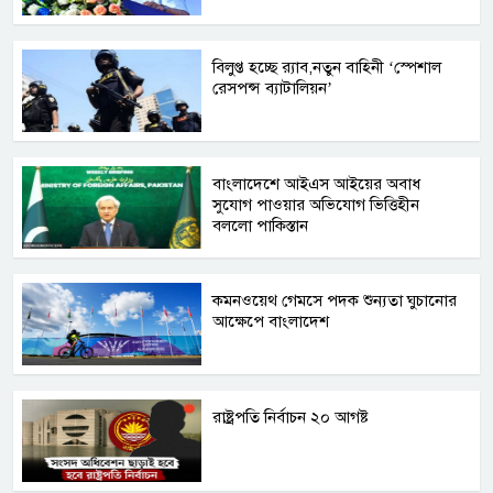
বিলুপ্ত হচ্ছে র‍্যাব,নতুন বাহিনী ‘স্পেশাল
রেসপন্স ব্যাটালিয়ন’
বাংলাদেশে আইএস আইয়ের অবাধ
সুযোগ পাওয়ার অভিযোগ ভিত্তিহীন
বললো পাকিস্তান
কমনওয়েথ গেমসে পদক শুন্যতা ঘুচানোর
আক্ষেপে বাংলাদেশ
রাষ্ট্রপতি নির্বাচন ২০ আগষ্ট