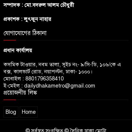
সম্পাদক : মো.বদরুল আলম চৌধুরী
ছেলেকে নিয়ে রোনালদোর যে বড়
প্রকাশক : লুৎফুন নাহার
স্বপ্ন
যোগাযোগের ঠিকানা
অস্ট্রেলিয়ার অখ্যাত একাদশের
কাছেই ধরাশায়ী বাংলাদেশ
প্রধান কার্যালয়
কসমিক টাওয়ার, নবম তালা, সুইচ নং- ৯/সি-ডি, ১০৬/কে এ
বক্স, কালভার্ট রোড, নয়াপল্টন, ঢাকা- ১০০০।
মোবাইল : 8801796358410
ই-মেইল : dailydhakametro@gmail.com
প্রয়োজনীয় লিঙ্ক
Blog
Home
© সর্বস্বত্ব সংরক্ষিত © দৈনিক ঢাকা মেট্রো