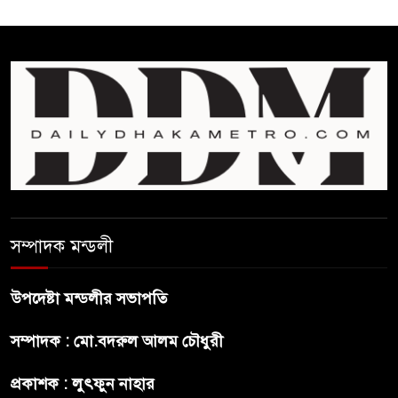
ফ্যাসিবাদ মুক্ত দিবস ৫ আগস্ট
শেখ হাসিনার বক্তব্য প্রচার করলেই
ব্যবস্থা নিবে সরকার : প্রধানমন্ত্রীর
উপদেষ্টা
বাংলাদেশে বিনিয়োগ ও দক্ষ শ্রমিক
নিতে আগ্রহী সৌদি আরব
সম্পাদক মন্ডলী
ব্রাজিলের ফুটবলারকে গুলি করে
হত্যা
উপদেষ্টা মন্ডলীর সভাপতি
গ্যাসের দাম বাড়লো ৭০ টাকা, সন্ধ্যা
সম্পাদক : মো.বদরুল আলম চৌধুরী
থেকে কার্যকর
প্রকাশক : লুৎফুন নাহার