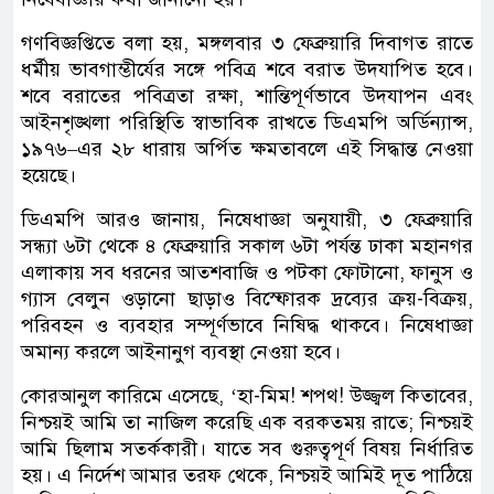
গণবিজ্ঞপ্তিতে বলা হয়, মঙ্গলবার ৩ ফেব্রুয়ারি দিবাগত রাতে
ধর্মীয় ভাবগাম্ভীর্যের সঙ্গে পবিত্র শবে বরাত উদযাপিত হবে।
শবে বরাতের পবিত্রতা রক্ষা, শান্তিপূর্ণভাবে উদযাপন এবং
আইনশৃঙ্খলা পরিস্থিতি স্বাভাবিক রাখতে ডিএমপি অর্ডিন্যান্স,
১৯৭৬–এর ২৮ ধারায় অর্পিত ক্ষমতাবলে এই সিদ্ধান্ত নেওয়া
হয়েছে।
ডিএমপি আরও জানায়, নিষেধাজ্ঞা অনুযায়ী, ৩ ফেব্রুয়ারি
সন্ধ্যা ৬টা থেকে ৪ ফেব্রুয়ারি সকাল ৬টা পর্যন্ত ঢাকা মহানগর
এলাকায় সব ধরনের আতশবাজি ও পটকা ফোটানো, ফানুস ও
গ্যাস বেলুন ওড়ানো ছাড়াও বিস্ফোরক দ্রব্যের ক্রয়-বিক্রয়,
পরিবহন ও ব্যবহার সম্পূর্ণভাবে নিষিদ্ধ থাকবে। নিষেধাজ্ঞা
অমান্য করলে আইনানুগ ব্যবস্থা নেওয়া হবে।
কোরআনুল কারিমে এসেছে, ‘হা-মিম! শপথ! উজ্জ্বল কিতাবের,
নিশ্চয়ই আমি তা নাজিল করেছি এক বরকতময় রাতে; নিশ্চয়ই
আমি ছিলাম সতর্ককারী। যাতে সব গুরুত্বপূর্ণ বিষয় নির্ধারিত
হয়। এ নির্দেশ আমার তরফ থেকে, নিশ্চয়ই আমিই দূত পাঠিয়ে