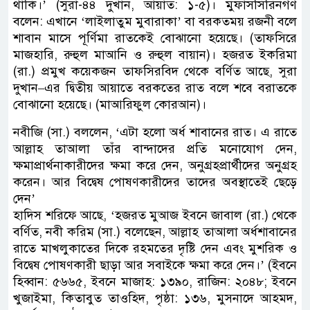
থাকি।’ (সুরা-৪৪ দুখান, আয়াত: ১-৫)। মুফাসসিরিনগণ
বলেন: এখানে ‘লাইলাতুম মুবারাকা’ বা বরকতময় রজনী বলে
শাবান মাসে পূর্ণিমা রাতকেই বোঝানো হয়েছে। (তাফসিরে
মাজহারি, রুহুল মাআনি ও রুহুল বায়ান)। হজরত ইকরিমা
(রা.) প্রমুখ কয়েকজন তাফসিরবিদ থেকে বর্ণিত আছে, সুরা
দুখান–এর দ্বিতীয় আয়াতে বরকতের রাত বলে শবে বরাতকে
বোঝানো হয়েছে। (মাআরিফুল কোরআন)।
নবীজি (সা.) বললেন, ‘এটা হলো অর্ধ শাবানের রাত। এ রাতে
আল্লাহ তাআলা তাঁর বান্দাদের প্রতি মনোযোগ দেন,
ক্ষমাপ্রার্থনাকারীদের ক্ষমা করে দেন, অনুগ্রহপ্রার্থীদের অনুগ্রহ
করেন। আর বিদ্বেষ পোষণকারীদের তাদের অবস্থাতেই ছেড়ে
দেন’
হাদিস শরিফে আছে, ‘হজরত মুআজ ইবনে জাবাল (রা.) থেকে
বর্ণিত, নবী করিম (সা.) বলেছেন, আল্লাহ তাআলা অর্ধশাবানের
রাতে মাখলুকাতের দিকে রহমতের দৃষ্টি দেন এবং মুশরিক ও
বিদ্বেষ পোষণকারী ছাড়া আর সবাইকে ক্ষমা করে দেন।’ (ইবনে
হিব্বান: ৫৬৬৫, ইবনে মাজাহ: ১৩৯০, রাজিন: ২০৪৮; ইবনে
খুজাইমা, কিতাবুত তাওহিদ, পৃষ্ঠা: ১৩৬, মুসনাদে আহমদ,