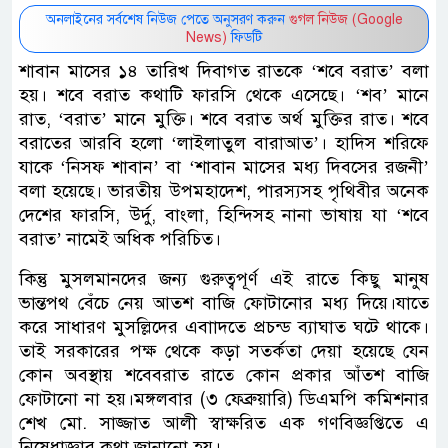
অনলাইনের সর্বশেষ নিউজ পেতে অনুসরণ করুন
গুগল নিউজ (Google
News)
ফিডটি
শাবান মাসের ১৪ তারিখ দিবাগত রাতকে ‘শবে বরাত’ বলা
হয়। শবে বরাত কথাটি ফারসি থেকে এসেছে। ‘শব’ মানে
রাত, ‘বরাত’ মানে মুক্তি। শবে বরাত অর্থ মুক্তির রাত। শবে
বরাতের আরবি হলো ‘লাইলাতুল বারাআত’। হাদিস শরিফে
যাকে ‘নিসফ শাবান’ বা ‘শাবান মাসের মধ্য দিবসের রজনী’
বলা হয়েছে। ভারতীয় উপমহাদেশ, পারস্যসহ পৃথিবীর অনেক
দেশের ফারসি, উর্দু, বাংলা, হিন্দিসহ নানা ভাষায় যা ‘শবে
বরাত’ নামেই অধিক পরিচিত।
কিন্তু মুসলমানদের জন্য গুরুত্বপূর্ণ এই রাতে কিছু মানুষ
ভান্তপথ বেঁচে নেয় আতশ বাজি ফোটানোর মধ্য দিয়ে।যাতে
করে সাধারণ মুসল্লিদের এবাাদতে প্রচন্ড ব্যাঘাত ঘটে থাকে।
তাই সরকারের পক্ষ থেকে কড়া সতর্কতা দেয়া হয়েছে যেন
কোন অবস্থায় শবেবরাত রাতে কোন প্রকার আঁতশ বাজি
ফোটানো না হয়।মঙ্গলবার (৩ ফেব্রুয়ারি) ডিএমপি কমিশনার
শেখ মো. সাজ্জাত আলী স্বাক্ষরিত এক গণবিজ্ঞপ্তিতে এ
নিষেধাজ্ঞার কথা জানানো হয়।