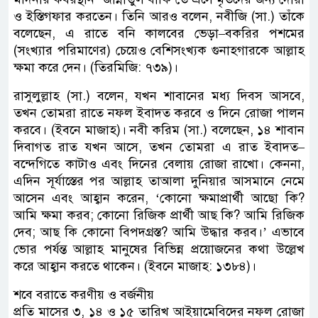
ও ইস্তিগফার করতেন। তিনি আরও বলেন, নবীজি (সা.) তাঁকে
বলেছেন, এ রাতে বনি কালবের ভেড়া–বকরির পশমের
(সংখ্যার পরিমাণের) চেয়েও বেশিসংখ্যক গুনাহগারকে আল্লাহ
ক্ষমা করে দেন। (তিরমিজি: ৭৩৯)।
রাসুলুল্লাহ (সা.) বলেন, যখন শাবানের মধ্য দিবস আসবে,
তখন তোমরা রাতে নফল ইবাদত করবে ও দিনে রোজা পালন
করবে। (ইবনে মাজাহ)। নবী করিম (সা.) বলেছেন, ১৪ শাবান
দিবাগত রাত যখন আসে, তখন তোমরা এ রাত ইবাদত–
বন্দেগিতে কাটাও এবং দিনের বেলায় রোজা রাখো। কেননা,
এদিন সূর্যাস্তের পর আল্লাহ তাআলা দুনিয়ার আসমানে নেমে
আসেন এবং আহ্বান করেন, ‘কোনো ক্ষমাপ্রার্থী আছো কি?
আমি ক্ষমা করব; কোনো রিজিক প্রার্থী আছ কি? আমি রিজিক
দেব; আছ কি কোনো বিপদগ্রস্ত? আমি উদ্ধার করব।’ এভাবে
ভোর পর্যন্ত আল্লাহ মানুষের বিভিন্ন প্রয়োজনের কথা উল্লেখ
করে আহ্বান করতে থাকেন। (ইবনে মাজাহ: ১৩৮৪)।
শবে বরাতে করণীয় ও বর্জনীয়
প্রতি মাসের ৩, ১৪ ও ১৫ তারিখ আইয়ামেবিদের নফল রোজা