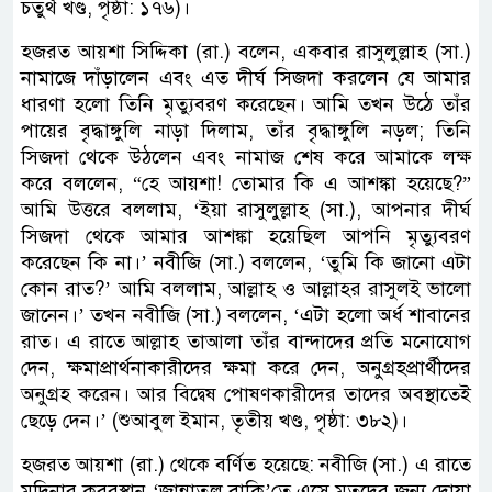
চতুর্থ খণ্ড, পৃষ্ঠা: ১৭৬)।
হজরত আয়শা সিদ্দিকা (রা.) বলেন, একবার রাসুলুল্লাহ (সা.)
নামাজে দাঁড়ালেন এবং এত দীর্ঘ সিজদা করলেন যে আমার
ধারণা হলো তিনি মৃত্যুবরণ করেছেন। আমি তখন উঠে তাঁর
পায়ের বৃদ্ধাঙ্গুলি নাড়া দিলাম, তাঁর বৃদ্ধাঙ্গুলি নড়ল; তিনি
সিজদা থেকে উঠলেন এবং নামাজ শেষ করে আমাকে লক্ষ
করে বললেন, “হে আয়শা! তোমার কি এ আশঙ্কা হয়েছে?”
আমি উত্তরে বললাম, ‘ইয়া রাসুলুল্লাহ (সা.), আপনার দীর্ঘ
সিজদা থেকে আমার আশঙ্কা হয়েছিল আপনি মৃত্যুবরণ
করেছেন কি না।’ নবীজি (সা.) বললেন, ‘তুমি কি জানো এটা
কোন রাত?’ আমি বললাম, আল্লাহ ও আল্লাহর রাসুলই ভালো
জানেন।’ তখন নবীজি (সা.) বললেন, ‘এটা হলো অর্ধ শাবানের
রাত। এ রাতে আল্লাহ তাআলা তাঁর বান্দাদের প্রতি মনোযোগ
দেন, ক্ষমাপ্রার্থনাকারীদের ক্ষমা করে দেন, অনুগ্রহপ্রার্থীদের
অনুগ্রহ করেন। আর বিদ্বেষ পোষণকারীদের তাদের অবস্থাতেই
ছেড়ে দেন।’ (শুআবুল ইমান, তৃতীয় খণ্ড, পৃষ্ঠা: ৩৮২)।
হজরত আয়শা (রা.) থেকে বর্ণিত হয়েছে: নবীজি (সা.) এ রাতে
মদিনার কবরস্থান ‘জান্নাতুল বাকি’তে এসে মৃতদের জন্য দোয়া