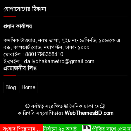
রাজধানীর উত্তরখানে
যোগাযোগের ঠিকানা
পরিচ্ছন্নতাকর্মী-এলাকাবাসীর মধ্যে
সংঘর্ষ, প্রশাসক ও স্থানীয় এমপির’র
প্রধান কার্যালয়
ওপর হামলার অভিযোগ
কসমিক টাওয়ার, নবম তালা, সুইচ নং- ৯/সি-ডি, ১০৬/কে এ
বক্স, কালভার্ট রোড, নয়াপল্টন, ঢাকা- ১০০০।
মোবাইল : 8801796358410
ই-মেইল : dailydhakametro@gmail.com
প্রয়োজনীয় লিঙ্ক
Blog
Home
© সর্বস্বত্ব সংরক্ষিত © দৈনিক ঢাকা মেট্রো
কারিগরি সহযোগিতায়ঃ
WebThemesBD.com
সংবাদ শিরোনাম ::
রাষ্ট্রপতি নির্বাচন ২০ আগষ্ট
প্রীতির সাথে প্রেম নয় ছিল