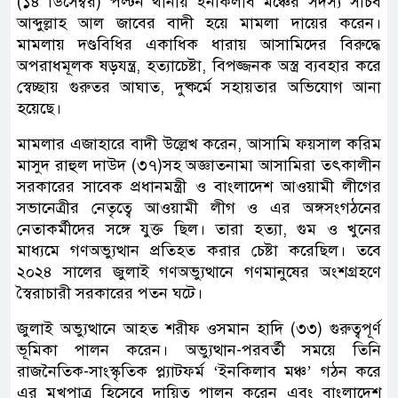
(১৪ ডিসেম্বর) পল্টন থানায় ইনকিলাব মঞ্চের সদস্য সচিব
আব্দুল্লাহ আল জাবের বাদী হয়ে মামলা দায়ের করেন।
মামলায় দণ্ডবিধির একাধিক ধারায় আসামিদের বিরুদ্ধে
অপরাধমূলক ষড়যন্ত্র, হত্যাচেষ্টা, বিপজ্জনক অস্ত্র ব্যবহার করে
স্বেচ্ছায় গুরুতর আঘাত, দুষ্কর্মে সহায়তার অভিযোগ আনা
হয়েছে।
মামলার এজাহারে বাদী উল্লেখ করেন, আসামি ফয়সাল করিম
মাসুদ রাহুল দাউদ (৩৭)সহ অজ্ঞাতনামা আসামিরা তৎকালীন
সরকারের সাবেক প্রধানমন্ত্রী ও বাংলাদেশ আওয়ামী লীগের
সভানেত্রীর নেতৃত্বে আওয়ামী লীগ ও এর অঙ্গসংগঠনের
নেতাকর্মীদের সঙ্গে যুক্ত ছিল। তারা হত্যা, গুম ও খুনের
মাধ্যমে গণঅভ্যুত্থান প্রতিহত করার চেষ্টা করেছিল। তবে
২০২৪ সালের জুলাই গণঅভ্যুত্থানে গণমানুষের অংশগ্রহণে
স্বৈরাচারী সরকারের পতন ঘটে।
জুলাই অভ্যুত্থানে আহত শরীফ ওসমান হাদি (৩৩) গুরুত্বপূর্ণ
ভূমিকা পালন করেন। অভ্যুত্থান-পরবর্তী সময়ে তিনি
রাজনৈতিক-সাংস্কৃতিক প্ল্যাটফর্ম ‘ইনকিলাব মঞ্চ’ গঠন করে
এর মুখপাত্র হিসেবে দায়িত্ব পালন করেন এবং বাংলাদেশ