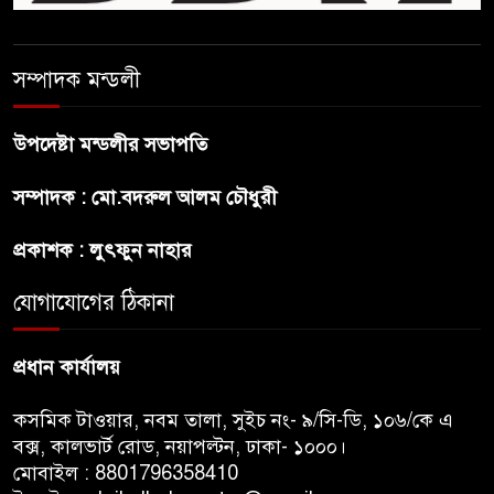
বন্ধুত্ব : ব্রেট লি
জুলাই সনদ ও জুলাই যোদ্ধা সংবর্ধনা
সম্পাদক মন্ডলী
অনুষ্ঠানে বিশৃঙ্খলায় ক্ষুদ্ধ ভারপ্রাপ্ত
রাষ্ট্রপতি
উপদেষ্টা মন্ডলীর সভাপতি
আমরা যদি বলি জুলাই কার, তাহলে
সম্পাদক : মো.বদরুল আলম চৌধুরী
তো জুলাই কারওই থাকবে না:
স্বরাষ্ট্রমন্ত্রী
প্রকাশক : লুৎফুন নাহার
যোগাযোগের ঠিকানা
ফ্যাসিবাদ মুক্ত দিবস ৫ আগস্ট
প্রধান কার্যালয়
কসমিক টাওয়ার, নবম তালা, সুইচ নং- ৯/সি-ডি, ১০৬/কে এ
বক্স, কালভার্ট রোড, নয়াপল্টন, ঢাকা- ১০০০।
মোবাইল : 8801796358410