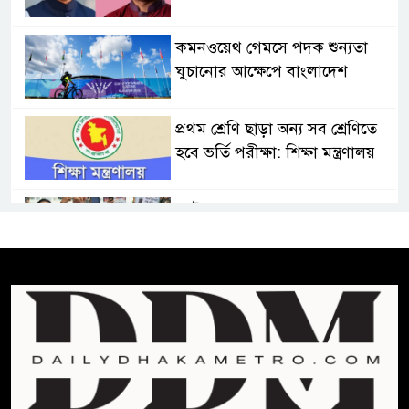
কমনওয়েথ গেমসে পদক শুন্যতা
ঘুচানোর আক্ষেপে বাংলাদেশ
প্রথম শ্রেণি ছাড়া অন্য সব শ্রেণিতে
হবে ভর্তি পরীক্ষা: শিক্ষা মন্ত্রণালয়
কাউকে অসম্মান করতে নয়,
জনগনের অধিকার আদায়ে এসেছিঃ
জামাতের আমির
রাষ্ট্রপতি নির্বাচন ২০ আগষ্ট
প্রীতির সাথে প্রেম নয় ছিল গভীর