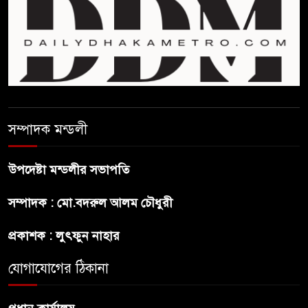
বাংলাদেশে বিনিয়োগ ও দক্ষ শ্রমিক
নিতে আগ্রহী সৌদি আরব
ব্রাজিলের ফুটবলারকে গুলি করে
হত্যা
সম্পাদক মন্ডলী
গ্যাসের দাম বাড়লো ৭০ টাকা, সন্ধ্যা
থেকে কার্যকর
উপদেষ্টা মন্ডলীর সভাপতি
রাজধানীর উত্তরখানে
সম্পাদক : মো.বদরুল আলম চৌধুরী
পরিচ্ছন্নতাকর্মী-এলাকাবাসীর মধ্যে
সংঘর্ষ, প্রশাসক ও স্থানীয় এমপির’র
প্রকাশক : লুৎফুন নাহার
ওপর হামলার অভিযোগ
যোগাযোগের ঠিকানা
ভারতের রাজনীতিতে আবারো
উত্তাপ, এবারের ইস্যু ই-২০ পেট্রোল