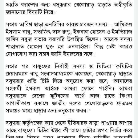
প্রস্তুতি ক্যাম্পের জন্য বসুন্ধরার খেলোয়াড় ছাড়তে অস্বীকৃতি
জানানোর বিষয়টি নিয়ে।
সভায় তাবিথ ছাড়া এনটিসির আরও চারজন সদস্য— আমিরুল
ইসলাম বাবু, সত্যজিৎ দাস রুপু, ইকবাল হোসেন ও ইমতিয়াজ
হামিদ সবুজ সভায় সরাসরি উপস্থিত ছিলেন। আরেক সদস্য
শাহাদাত হোসেন যুক্ত হন অনলাইনে। কিন্তু চেষ্টা করেও
যোগাযোগ করা সম্ভব হয়নি ইমরুলের সঙ্গে।
সভার পর বাফুফের নির্বাহী সদস্য ও মিডিয়া কমিটির
চেয়ারম্যান বাবু সংবাদমাধ্যমকে বলেছেন, খেলোয়াড় ছাড়তে
বসুন্ধরার প্রতি চিঠি দিয়ে অনুরোধ করা হবে, ‘আমাদের
সহকর্মী ইমরুল ভাইকে আমরা ফোনে পাইনি। আমরা
বসুন্ধরাকে দেশের ফুটবলের স্বার্থে আজ রাতে কিংবা
আগামীকাল সকালে জাতীয় দলের খেলোয়াড়দের দ্রুততম
সময়ের মধ্যে ছাড়ার জন্য অনুরোধ করব।’
বসুন্ধরা কর্তৃপক্ষের কাছ থেকে ইতিবাচক সাড়া পাওয়ার আশায়
আছে বাফুফে। চিঠির উত্তর কী আসে সেটার ওপর নির্ভর করে
তিন-চার দিনের মধ্যে ন্যাশনাল টিমস কমিটির আরেকটি