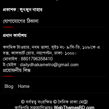
পরিচ্ছন্নতাকর্মী-এলাকাবাসীর মধ্যে
সংঘর্ষ, প্রশাসক ও স্থানীয় এমপির’র
প্রকাশক : লুৎফুন নাহার
ওপর হামলার অভিযোগ
যোগাযোগের ঠিকানা
ভারতের রাজনীতিতে আবারো
উত্তাপ, এবারের ইস্যু ই-২০ পেট্রোল
প্রধান কার্যালয়
কসমিক টাওয়ার, নবম তালা, সুইচ নং- ৯/সি-ডি, ১০৬/কে এ
বক্স, কালভার্ট রোড, নয়াপল্টন, ঢাকা- ১০০০।
মোবাইল : 8801796358410
ই-মেইল : dailydhakametro@gmail.com
প্রয়োজনীয় লিঙ্ক
Blog
Home
© সর্বস্বত্ব সংরক্ষিত © দৈনিক ঢাকা মেট্রো
কারিগরি সহযোগিতায়ঃ
WebThemesBD.com