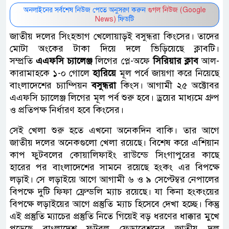
অনলাইনের সর্বশেষ নিউজ পেতে অনুসরণ করুন
গুগল নিউজ (Google
News)
ফিডটি
জাতীয় দলের সিংহভাগ খেলোয়াড়ই বসুন্ধরা কিংসের। তাদের
মোটা অংকের টাকা দিয়ে দলে ভিড়িয়েছে ক্লাবটি।
সম্প্রতি
এএফসি চ্যালেঞ্জ
লিগের প্লে-অফে
সিরিয়ার ক্লাব
আল-
কারামাহকে ১-০ গোলে
হারিয়ে
মূল পর্বে জায়গা করে নিয়েছে
বাংলাদেশের চ্যাম্পিয়ন
বসুন্ধরা
কিংস। আগামী ২৫ অক্টোবর
এএফসি চ্যালেঞ্জ লিগের মূল পর্ব শুরু হবে। ড্রয়ের মাধ্যমে গ্রুপ
ও প্রতিপক্ষ নির্ধারণ হবে কিংসের।
সেই খেলা শুরু হতে এখনো অনেকদিন বাকি। তার আগে
জাতীয় দলের অনেকগুলো খেলা রয়েছে। বিশেষ করে এশিয়ান
কাপ ফুটবলের কোয়ালিফাইং রাউন্ডে সিংগাপুরের কাছে
হারের পর বাংলাদেশের সামনে রয়েছে হংকং এর বিপক্ষে
লড়াই। সে লড়াইয়ে আগে আগামী ৬ ও ৯ সেপ্টেম্বর নেপালের
বিপক্ষে দুটি ফিফা ফ্রেন্ডলি ম্যাচ রয়েছে। যা কিনা হংকংয়ের
বিপক্ষে লড়াইয়ের আগে প্রস্তুতি ম্যাচ হিসেবে দেখা হচ্ছে। কিন্তু
এই প্রস্তুতি ম্যাচের প্রস্তুতি নিতে গিয়েই বড় ধরণের ধাক্কার মুখে
পড়েছে বাংলাদেশ ফুটবল ফেডারেশনের জাতীয় দল