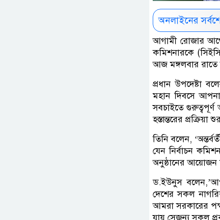
অনলাইনের সর্বশ
আগামী রোজার আগে ফ
কমিশনারকে (সিইসি)
আজ মঙ্গলবার রাতে 
প্রধান উপদেষ্টা ব
মহান দিবসে আপনা
সবচাইতে গুরুত্বপূর
হস্তান্তরের প্রক্রিয়া 
তিনি বলেন, ‘অন্তর্ব
যেন নির্বাচন কমিশ
অনুষ্ঠানের আয়োজন
ড.ইউনুস বলেন,’আপ
দেশের সকল নাগরি
আমরা সরকারের পক্ষ থ
যায় সেজন্য সকল প্র