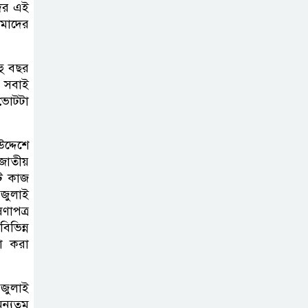
দের এই
আমাদের
হু বছর
 সবাই
ভোটটা
দ্দেশে
 জাতীয়
ি কাজ
 জুলাই
ণাপত্র
িভিন্ন
না করা
 জুলাই
অন্যতম