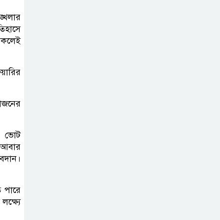
ঙ্খলার
আমরা যদি বলি
তিহাসে
জুলাই কার, তাহলে
সকলেই
তো জুলাই কারওই
থাকবে না: স্বরাষ্ট্রমন্ত্রী
ুয়ারির
ফ্যাসিবাদ মুক্ত
য়োজনের
দিবস ৫ আগস্ট
ের ভোট
শেখ হাসিনার বক্তব্য
ে আবার
প্রচার করলেই
অবদান।
ব্যবস্থা নিবে সরকার
: প্রধানমন্ত্রীর উপদেষ্টা
ে পারে
ক্ষ্যে