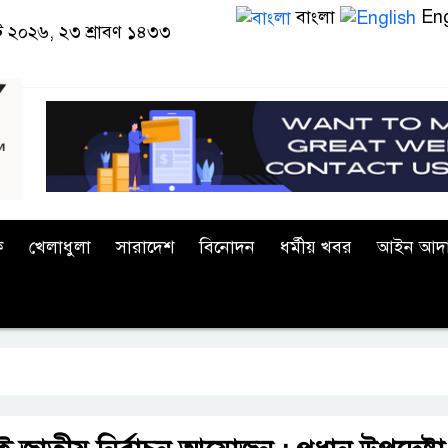
বাংলা
Eng
াস্ট ২০২৬, ২৩ শ্রাবণ ১৪৩৩
ক
খেলাধুলা
সারাদেশ
বিনোদন
ধর্মীয় খবর
আইন আদ