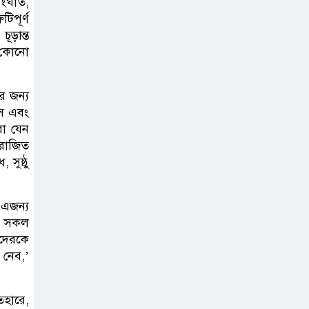
সংঘাত,
িপূর্ণ
ূড়ান্ত
ত কোনো
র জন্য
সে এবং
রা যেন
রাজিত
 সুষ্ঠু
। এজন্য
ের সকল
াদেরকে
 নেব,’
েহারে,