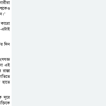
নারীরা
শ্বকেও
ন।’
ে কারো
ব—এটাই
টের দিন
’
ংসযজ্ঞ
 না এই
রাস্তা
তগতিতে
র হাতে
ে দূরে
ক্তিকে