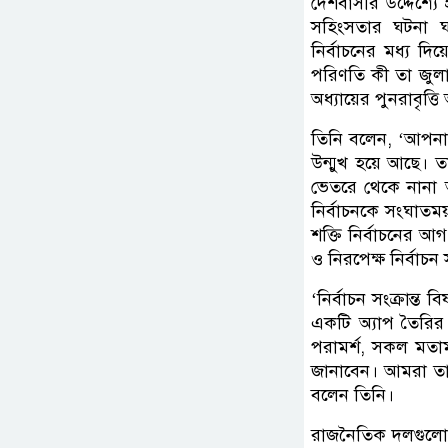
দেশবাসীর উদ্দেশ্যে
সহিংসতার ঘটনা ঘটে
নির্বাচনের মধ্য দ
পরিণতি কী তা জুলা
অধ্যায়ের পুনরাবৃত্
তিনি বলেন, ‘আপনারা
উন্মুখ হয়ে আছে। তা
ভেতরে থেকে নানা অ
নির্বাচনকে সংঘাত
শক্তি নির্বাচনের আগ
ও নিরপেক্ষ নির্বা
‘নির্বাচন সংক্রান্ত 
একটি অ্যাপ তৈরির
পরামর্শ, সকল মতা
জানাবেন। আমরা তা য
বলেন তিনি।
রাজনৈতিক দলগুলোর 