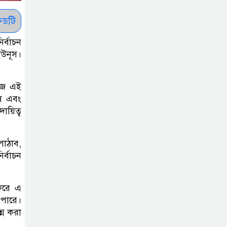
কাউকে অসম্মান
করতে নয়, জনগনের
ডটি
অধিকার আদায়ে
র্বাচন
এসেছিঃ জামাতের আমির
ইউনূস।
রাষ্ট্রপতি নির্বাচন ২০
 আজ এই
আগষ্ট
ষ এবং
ায়িত্ব
প্রীতির সাথে প্রেম
নয় ছিল গভীর বন্ধুত্ব
পাঠাব,
: ব্রেট লি
র্বাচন
জুলাই সনদ ও
 করে এ
জুলাই যোদ্ধা
পারে।
সংবর্ধনা অনুষ্ঠানে
্ন করা
বিশৃঙ্খলায় ক্ষুদ্ধ ভারপ্রাপ্ত রাষ্ট্রপতি