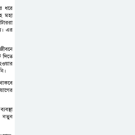
র ধরে
হ মহা
োটাররা
্য। এর
 জীবনে
 দিতে
 হওয়ার
নি।
থাকবে
রয়োগের
বস্থা
। নতুন