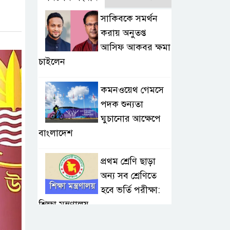
সাকিবকে সমর্থন
করায় অনুতপ্ত
আসিফ আকবর ক্ষমা
চাইলেন
কমনওয়েথ গেমসে
পদক শুন্যতা
ঘুচানোর আক্ষেপে
বাংলাদেশ
প্রথম শ্রেণি ছাড়া
অন্য সব শ্রেণিতে
হবে ভর্তি পরীক্ষা:
শিক্ষা মন্ত্রণালয়