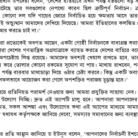
 প্রধান উপদেষ্টা বলেন, ‘দেশের ইতিহাসে এখন পর্যন্ত যতগুলো বড় 
ছে তার সবগুলোর নেপথ্যে কারণ ছিল ত্রুটিপূর্ণ নির্বাচন। ত্রুট
িয়ে কোনো দল যদি গায়ের জোরে নির্বাচিত হয়ে ক্ষমতায় আসে তার চ
ই অভ্যুত্থান আমাদের দেখিয়ে দিয়েছে। আমরা ইতিহাসের কলঙ্কি
তি আর করতে চাই না।’
 প্রত্যেকেই অবগত আছেন, একটা গোষ্ঠী নির্বাচনকে বাধাগ্রস্ত করা
রা দেশের গণতান্ত্রিক অগ্রযাত্রাকে ব্যাহত করতে দেশের বাহিরে ব
পচেষ্টায় লিপ্ত রয়েছে। আমাদের অবশ্যই খেয়াল রাখতে হবে, তা
ময় করে তোলার কোনো রকমের সুযোগ না পায়। মাথায় রাখবেন, প
 পর্যন্ত বারবার মাথাচাড়া দিয়ে ওঠার চেষ্টা করবে। কিন্তু একটি অবাধ,
চন সফলভাবে আয়োজন করা গেলে অপশক্তির পরাজয় চূড়ান্ত হবে।’
বিষয়ে প্রতিনিয়ত পরামর্শ নেওয়ার জন্য আমরা প্রযুক্তির সাহায্য নেব
 উদ্যোগ নিচ্ছি। দ্রুত এই অ্যাপটি চালু হবে। আপনারা আপনাদ
মত, সকল আশঙ্কা এবং উদ্যোগের কথা এই অ্যাপের মাধ্যমে আম
থাযথ কর্তৃপক্ষকে জানিয়ে দেবো, সমস্যার সমাধানের জন্য ব্যবস্থা
প্রতি আহ্বান জানিয়ে ড ইউনূস বলেন, ‘আপনাদের নির্বাচনী ইশত