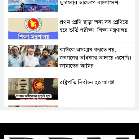
ঘুচানোর আক্ষেপে বাংলাদেশ
প্রথম শ্রেণি ছাড়া অন্য সব শ্রেণিতে
হবে ভর্তি পরীক্ষা: শিক্ষা মন্ত্রণালয়
কাউকে অসম্মান করতে নয়,
জনগনের অধিকার আদায়ে এসেছিঃ
জামাতের আমির
রাষ্ট্রপতি নির্বাচন ২০ আগষ্ট
প্রীতির সাথে প্রেম নয় ছিল গভীর
বন্ধুত্ব : ব্রেট লি
জুলাই সনদ ও জুলাই যোদ্ধা সংবর্ধনা