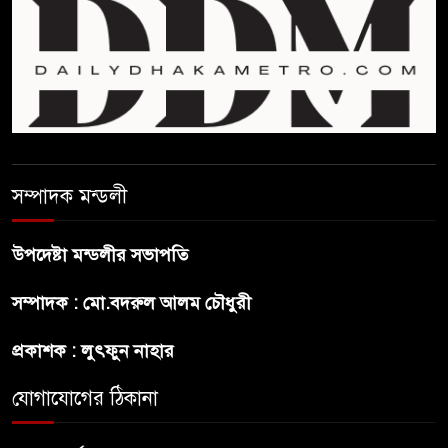
অনুষ্ঠানে বিশৃঙ্খলায় ক্ষুদ্ধ ভারপ্রাপ্ত
রাষ্ট্রপতি
আমরা যদি বলি জুলাই কার, তাহলে
তো জুলাই কারওই থাকবে না:
স্বরাষ্ট্রমন্ত্রী
সম্পাদক মন্ডলী
ফ্যাসিবাদ মুক্ত দিবস ৫ আগস্ট
উপদেষ্টা মন্ডলীর সভাপতি
শেখ হাসিনার বক্তব্য প্রচার করলেই
সম্পাদক : মো.বদরুল আলম চৌধুরী
ব্যবস্থা নিবে সরকার : প্রধানমন্ত্রীর
উপদেষ্টা
প্রকাশক : লুৎফুন নাহার
যোগাযোগের ঠিকানা
বাংলাদেশে বিনিয়োগ ও দক্ষ শ্রমিক
নিতে আগ্রহী সৌদি আরব