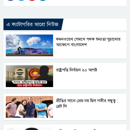
এ ক্যাটাগরির আরো নিউজ
কমনওয়েথ গেমসে পদক শুন্যতা ঘুচানোর
আক্ষেপে বাংলাদেশ
রাষ্ট্রপতি নির্বাচন ২০ আগষ্ট
প্রীতির সাথে প্রেম নয় ছিল গভীর বন্ধুত্ব :
ব্রেট লি