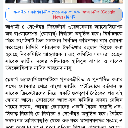
অনলাইনের সর্বশেষ নিউজ পেতে অনুসরণ করুন
গুগল নিউজ (Google
News)
ফিডটি
আগামী ৪ সেপ্টেম্বর ক্রিকেটার্স ওয়েলফেয়ার অ্যাসোসিয়েশন
অব বাংলাদেশের (কোয়াব) নির্বাচন অনুষ্ঠিত হবে। নির্বাচনকে
ঘিরে সংগঠনটি তিন সদস্যের নির্বাচন কমিশনের নাম ঘোষণা
করেছেন। বিসিবি পরিচালক ইফতিখার রহমান মিঠুকে করা
হয়েছে নিবকমিটির আহবায়ক । এই কমিটির সদস্যরা হচ্ছেন
সাবেক জাতীয় দলের অধিনায়ক হাবিবুল বাশার ও সাবেক
উইকেটকিপার নাসির আহমেদ নাসু।
প্লেয়ার্স অ্যাসোসিয়েশনটিকে পুনরুজ্জীবিত ও পুনর্গঠিত করার
লক্ষ্যে সোমবার শেরে বাংলা জাতীয় স্টেডিয়ামে বর্তমান ও
সাবেক ক্রিকেটারদের নিয়ে একটি গুরুত্বপূর্ণ বৈঠকের পর এই
ঘোষণা আসে। কোয়াবের অ্যাড-হক কমিটির সদস্য সেলিম
শাহেদ বলেন, ‘আমরা কোয়াবের একটি বৈঠক করেছি এবং
সিদ্ধান্ত নিয়েছি যে নির্বাচন ৪ সেপ্টেম্বর অনুষ্ঠিত হবে। বৈঠকে
সদস্যপদ তালিকাভুক্তি থেকে শুরু করে মনোনয়নপত্র সংগ্রহ ও
জমা দেওয়ার মতো পুরো প্রক্রিয়া নিয়েও আলোচনা হয়েছে।