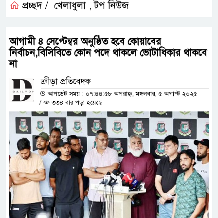
প্রচ্ছদ /
খেলাধুলা
টপ নিউজ
,
আগামী ৪ সেপ্টেম্বর অনুষ্ঠিত হবে কোয়াবের
নির্বাচন,বিসিবিতে কোন পদে থাকলে ভোটাধিকার থাকবে
না
ক্রীড়া প্রতিবেদক
আপডেট সময় : ০৭:৪৪:৫৮ অপরাহ্ন, মঙ্গলবার, ৫ অগাস্ট ২০২৫
/
৩৩৪ বার পড়া হয়েছে