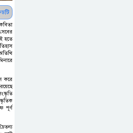
: ব্রেট লি
ডটি
জুলাই সনদ ও
 কবিতা
জুলাই যোদ্ধা
উৎসবের
যই হতে
সংবর্ধনা অনুষ্ঠানে
ইতিহাস
বিশৃঙ্খলায় ক্ষুদ্ধ ভারপ্রাপ্ত রাষ্ট্রপতি
 অতিথি
মিনারে
আমরা যদি বলি
।
জুলাই কার, তাহলে
াস করে
তো জুলাই কারওই
রয়েছে
থাকবে না: স্বরাষ্ট্রমন্ত্রী
স্কৃতি
্কৃতিক
ফ্যাসিবাদ মুক্ত
 পূর্ণ
দিবস ৫ আগস্ট
চৈতন্য