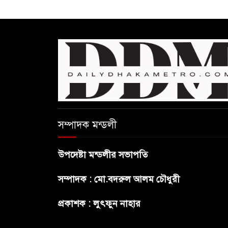
সম্পাদক মন্ডলী
উপদেষ্টা মন্ডলীর সভাপতি
সম্পাদক : মো.বদরুল আলম চৌধুরী
প্রকাশক : লুৎফুন নাহার