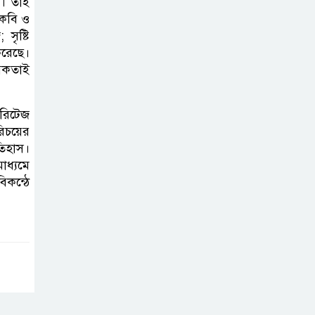
শ। তাই
শেখ হাসিনার বক্তব্য
 কবি ও
প্রচার করলেই
সৃষ্টি
ব্যবস্থা নিবে সরকার
করেছে।
: প্রধানমন্ত্রীর উপদেষ্টা
বিকতাই
বাংলাদেশে
েরিটেজ
বিনিয়োগ ও দক্ষ
রিচয়ের
শ্রমিক নিতে আগ্রহী
তিহাস।
সৌদি আরব
াধ্যমে
িকন্ঠে
ব্রাজিলের
ফুটবলারকে গুলি
করে হত্যা