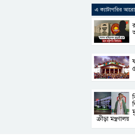
এ ক্যাটাগরির আর
র
আ
ফ
শ
ম
ক্রীড়া মন্ত্রণালয়