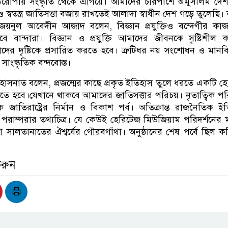
রোপীয় সংস্কৃতি থেকে এগিয়ে। আমাদের চারপাশে অমুসলিম দে
ও স্বতন্ত্র জাতিসত্তা বজায় রাখতেই আলাদা স্বাধীন দেশ গড়ে তুলেছি।
্ব জয়নুল আবেদীন আজাদ বলেন, বিজ্ঞান প্রযুক্তিও বন্দেগীর কাজ; 
বান্দারা। বিজ্ঞান ও প্রযুক্তি আমাদের জীবনকে সৃষ্টিশীল 
দের দৃষ্টিকে প্রসারিত করতে হবে। ত্রুটিধর নয় সংশোধন ও মান
ংস্কৃতিক বন্দবোস্ত।
ন হাসনাত বলেন, প্রজন্মের কাছে প্রকৃত ইতিহাস তুলে ধরতে একটি হ
ে হবে।যেখানে থাকবে আমাদের জাতিসত্তার পরিচয়। নৃতাত্বিক প
িক জাতিরাষ্ট্রের নির্মান ও বিকাশ পর্ব। অতিক্রান্ত রাজনৈতিক ই
 পরাম্পরার তথ্যচিত্র। যে কেউই হেরিটেজ মিউজিয়াম পরিদর্শনের ম
সালতানাতের ঐশ্বর্যের গৌরবগাঁথা। অনুষ্ঠানের শেষ পর্বে ছিল কব
করুন