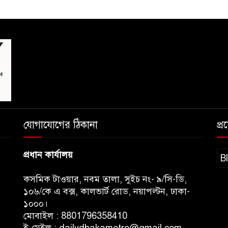
যোগাযোগের ঠিকানা
প্
প্রধান কার্যালয়
B
কসমিক টাওয়ার, নবম তালা, সুইচ নং- ৯/সি-ডি,
১০৬/কে এ বক্স, কালভার্ট রোড, নয়াপল্টন, ঢাকা-
১০০০।
মোবাইল : 8801796358410