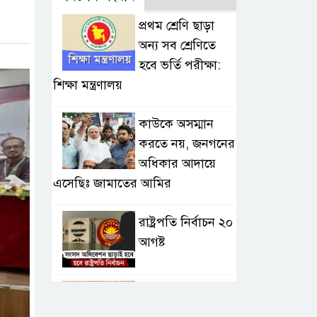
প্রথম শ্রেণি ছাড়া
অন্য সব শ্রেণিতে
হবে ভর্তি পরীক্ষা:
শিক্ষা মন্ত্রণালয়
কাউকে অসম্মান
করতে নয়, জনগনের
অধিকার আদায়ে
এসেছিঃ জামাতের আমির
রাষ্ট্রপতি নির্বাচন ২০
আগষ্ট
প্রীতির সাথে প্রেম
নয় ছিল গভীর বন্ধুত্ব