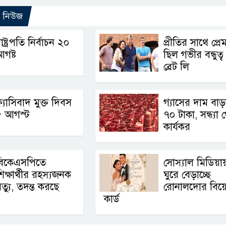
ো নিউজ
াষ্ট্রপতি নির্বাচন ২০
প্রীতির সাথে প্র
গষ্ট
ছিল গভীর বন্ধুত্ব 
ব্রেট লি
্যাসিবাদ মুক্ত দিবস
গ্যাসের দাম বা
৫ আগস্ট
৭০ টাকা, সন্ধ্যা 
কার্যকর
বিকেএসপিতে
সোস্যাল মিডিয়া
িক্ষার্থীর রহস্যজনক
ঘুরে বেড়াচ্ছে
ৃত্যু, তদন্ত করছে
রোনালদোর বিয়
কার্ড