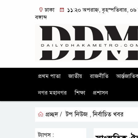
ঢাকা
১১:২০ অপরাহ্ন, বৃহস্পতিবার, ০৬
বঙ্গাব্দ
প্রথম পাতা
জাতীয়
রাজনীতি
আর্ন্তজাতি
নগর মহানগর
শিক্ষা
প্রশাসন
প্রচ্ছদ /
টপ নিউজ
নির্বাচিত খবর
,
ট্যাগস :