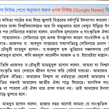
েষ নিউজ পেতে অনুসরণ করুন
গুগল নিউজ (Google News)
ফি
 কবিতা পাঠের মধ্য দিয়ে জুলাই বিপ্লবের বর্ষপূর্তি উদযাপন করলো
বার ঢাকা বিশ্ববিদ্যালয়ের আর সি মজুমদার হলে বেলুন উড়িয়ে 
ের পর সেমিনারে বক্তারা বলেন, মানবিক মূল্যবোধ ও সাংস্কৃতিক ঐক্
র পাহারাদার। সেমিনারে মূল প্রবন্ধ উপস্থাপন করেন সাংবাদিক ও 
ত। প্রফেসর ড. আবদুস সাত্তারের সভাপতিত্বে সেমিনারে প্রধান
 চৌধুরী মাহমুদ হাসান। ড.ফজলুল হক তুহিনের সঞ্চালনায় সে
াহবুব হাসান, কবি জয়নুল আবেদীন আজাদ ও ড. ইয়াহইয়া মান্নান
অতিথি প্রফেসর ড.চৌধুরী মাহমুদুল হাসান বলেন, আমরা যা বিশ্ব
ংস্কৃতি আর যেভাবে জীবন যাপন করি সেটাই সভ্যতা। আমাদের 
কৃতিক ঐতিহ্য। আমাদের বিশ্বাস বা ধর্মমগ্নতা থেকেই আমাদের সং
ৃতির বন্ধনই আমাদের জাতীয় ঐক্য গড়ে দিয়েছে। মানবিক সাংস
তে না পারলে এই ঐক্য ধরে রাখা সম্ভব নয়। তাই আমাদের ইনসাফ
ত গড়ে তুলতে হবে।
. মাহবুব হাসান বলেন, হাজার বছর আগেই আমরা যে সাংস্কৃতিক 