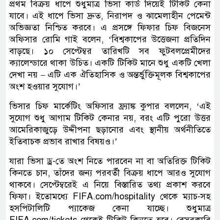
প্রথম বিক্রয় ধাপে শুধুমাত্র ভিসা কার্ড দিয়েই টিকিট কেনা
যাবে। এই ধাপে ভিসা দ্রুত, নিরাপদ ও ঝামেলাহীন পেমেন্ট
অভিজ্ঞতা নিশ্চিত করবে। এ প্রসঙ্গে ফিফার চিফ বিজনেস
অফিসার রোমি গাই বলেন, ‘বিশ্বকাপের উত্তেজনা প্রতিদিন
বাড়ছে। ১০ সেপ্টেম্বর তারিখটি সব ফুটবলপ্রেমীদের
ক্যালেন্ডারে থাকা উচিত। একটি টিকিট মানে শুধু একটি খেলা
দেখা নয় – এটি এক ঐতিহাসিক ও অন্তর্ভুক্তিমূলক বিশ্বকাপের
অংশ হওয়ার সুযোগ।’
ভিসার চিফ মার্কেটিং অফিসার ফ্র্যাঙ্ক কুপার বললেন, ‘এই
সুযোগ শুধু আগাম টিকিট কেনার নয়, বরং এটি পুরো উত্তর
আমেরিকাজুড়ে উদ্দীপনা ছড়ানোর এবং স্থানীয় অর্থনীতিতে
ইতিবাচক প্রভাব রাখার বিষয়ও।’
যারা ভিসা ড্র-তে অংশ নিতে পারবেন না বা অতিরিক্ত টিকিট
কিনতে চান, তাঁদের জন্য পরবর্তী বিক্রয় ধাপে আরও সুযোগ
থাকবে। সেপ্টেম্বরেই এ নিয়ে বিস্তারিত তথ্য প্রকাশ করবে
ফিফা। ইতোমধ্যে FIFA.com/hospitality থেকে ম্যাচ-সহ
হসপিটালিটি প্যাকেজ কেনা যাচ্ছে। শুধুমাত্র
FIFA.com/tickets থেকেই টিকিট কিনতে হবে। বেসরকারি