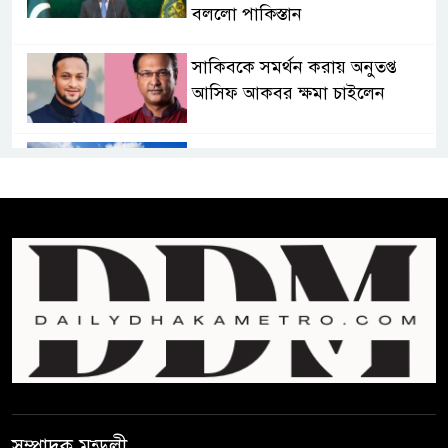
বললো পাকিস্তান
সাকিবকে সমর্থন করায় অনুতপ্ত
আসিফ আকবর ক্ষমা চাইলেন
কমনওয়েথ গেমসে পদক শুন্যতা
ঘুচানোর আক্ষেপে বাংলাদেশ
প্রথম শ্রেণি ছাড়া অন্য সব শ্রেণিতে
হবে ভর্তি পরীক্ষা: শিক্ষা মন্ত্রণালয়
কাউকে অসম্মান করতে নয়,
জনগনের অধিকার আদায়ে এসেছিঃ
জামাতের আমির
রাষ্ট্রপতি নির্বাচন ২০ আগষ্ট
সম্পাদক মন্ডলী