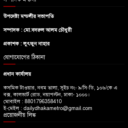
উপদেষ্টা মন্ডলীর সভাপতি
প্রীতির সাথে প্রেম নয় ছিল গভীর
সম্পাদক : মো.বদরুল আলম চৌধুরী
বন্ধুত্ব : ব্রেট লি
প্রকাশক : লুৎফুন নাহার
জুলাই সনদ ও জুলাই যোদ্ধা সংবর্ধনা
অনুষ্ঠানে বিশৃঙ্খলায় ক্ষুদ্ধ ভারপ্রাপ্ত
যোগাযোগের ঠিকানা
রাষ্ট্রপতি
প্রধান কার্যালয়
কসমিক টাওয়ার, নবম তালা, সুইচ নং- ৯/সি-ডি, ১০৬/কে এ
বক্স, কালভার্ট রোড, নয়াপল্টন, ঢাকা- ১০০০।
মোবাইল : 8801796358410
ই-মেইল : dailydhakametro@gmail.com
প্রয়োজনীয় লিঙ্ক