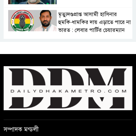
মৃত্যুদণ্ডপ্রাপ্ত আসামী হাসিনার
হুমকি-ধামকির দায় এড়াতে পারে না
ভারত : লেবার পার্টির চেয়ারম্যান
সালমান শাহর রহস্যমৃত্যুতে
রাজসাক্ষী রিজভীর বক্তব্যে ক্ষুব্ধ
হওয়ার কারণ ব্যাখ্যা দিলেন শাবনুর
হাওর ও জলাভূমিতে মা মাছ
সংরক্ষিত রাখার পরিকল্পনা নিচ্ছে
সরকার
সোমবার সকাল ১০টায় এসএসসি
পরীক্ষার ফল প্রকাশ
সম্পাদক মন্ডলী