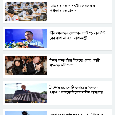
সোমবার সকাল ১০টায় এসএসসি
পরীক্ষার ফল প্রকাশ
চিকিৎসকদের পেশাগত দায়িত্বে রাজনীতি
যেন বাধা না হয় : প্রধানমন্ত্রী
ফিফা সভাপতির বিরুদ্ধে এবার ‘নারী
সংক্রান্ত অভিযোগ
ট্রাম্পের ৪০ কোটি ডলারের ‘বলরুম
প্রকল্প’ আটকে দিলেন মার্কিন আদালত
বিলুপ্ত হচ্ছে র‍্যাব,নতুন বাহিনী ‘স্পেশাল