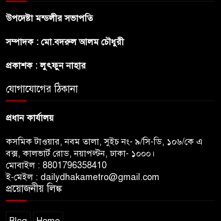
চিকিৎসকদের পেশাগত দায়িত্বে
রাজনীতি যেন বাধা না হয় :
উপদেষ্টা মন্ডলীর সভাপতি
প্রধানমন্ত্রী
সম্পাদক : মো.বদরুল আলম চৌধুরী
ফিফা সভাপতির বিরুদ্ধে এবার
প্রকাশক : লুৎফুন নাহার
‘নারী সংক্রান্ত অভিযোগ
যোগাযোগের ঠিকানা
ছেলেকে নিয়ে রোনালদোর যে বড়
স্বপ্ন
প্রধান কার্যালয়
কসমিক টাওয়ার, নবম তালা, সুইচ নং- ৯/সি-ডি, ১০৬/কে এ
বক্স, কালভার্ট রোড, নয়াপল্টন, ঢাকা- ১০০০।
মোবাইল : 8801796358410
ই-মেইল : dailydhakametro@gmail.com
প্রয়োজনীয় লিঙ্ক