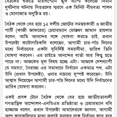
বৈঠকের শুরুতে মাইলস্টোন স্কুল অ্যান্ড কলেজে বিমান
দুর্ঘটনার ঘটনায় নিহতদের স্মরণে এক মিনিট নীরবতা পালন
ও মোনাজাত অনুষ্ঠিত হয়।
বৈঠক থেকে বের হয়ে ১২ দলীয় জোটের সমন্বয়কারী ও জাতীয়
পার্টি (কাজী জাফরের) চেয়ারম্যান মোস্তফা জামান হায়দার
বলেন, আমি আনন্দের সঙ্গে ঘোষণা করতে চাই, প্রধান
উপদেষ্টা ক্যাটাগরিকলি বলেছেন, আগামী চার-পাঁচ দিনের
মধ্যে নির্বাচনের একটা সুনির্দিষ্ট সময়সীমা, তারিখ তিনি
ঘোষণা করবেন। এর চাইতে আনন্দের বার্তা আর কিছু হতে
পারে না। আজকের মূল বিষয় হচ্ছে এটা। আজকে দেশব্যাপী
যে সমস্যা, নৈরাজ্য এর সমাধানে নির্বাচন একমাত্র পথ, এটা
উনি (প্রধান উপদেষ্টা), ওনার বক্তব্যে সুস্পষ্ট করেছেন। উনি
আশ্বাস দিয়েছেন আগামী চার-পাঁচ দিনের মধ্যে উনি নির্বাচনের
তারিখ ঘোষণা করবেন।
একই প্রসঙ্গ টেনে বৈঠক থেকে বের হয়ে জাতীয়তাবাদী
গণতান্ত্রিক আন্দোলন-এনডিএম প্রতিষ্ঠাতা ও চেয়ারম্যান ববি
হাজ্জাজ বলেন, প্রধান উপদেষ্টা আমাদেরকে জানান, আগামী
অল্প কয়েকদিনের মধ্যে জুলাই সনদের সঙ্গে নির্বাচন কবে হবে