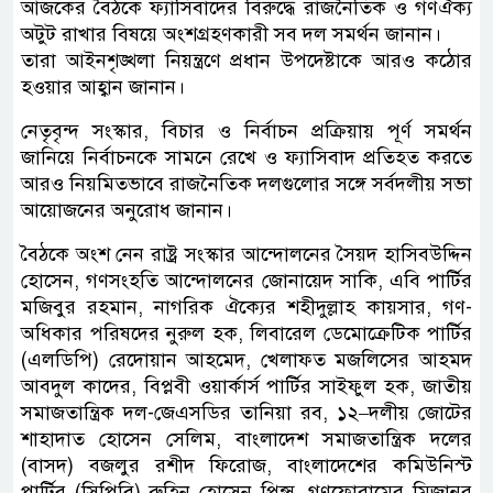
আজকের বৈঠকে ফ্যাসিবাদের বিরুদ্ধে রাজনৈতিক ও গণঐক্য
অটুট রাখার বিষয়ে অংশগ্রহণকারী সব দল সমর্থন জানান।
তারা আইনশৃঙ্খলা নিয়ন্ত্রণে প্রধান উপদেষ্টাকে আরও কঠোর
হওয়ার আহ্বান জানান।
নেতৃবৃন্দ সংস্কার, বিচার ও নির্বাচন প্রক্রিয়ায় পূর্ণ সমর্থন
জানিয়ে নির্বাচনকে সামনে রেখে ও ফ্যাসিবাদ প্রতিহত করতে
আরও নিয়মিতভাবে রাজনৈতিক দলগুলোর সঙ্গে সর্বদলীয় সভা
আয়োজনের অনুরোধ জানান।
বৈঠকে অংশ নেন রাষ্ট্র সংস্কার আন্দোলনের সৈয়দ হাসিবউদ্দিন
হোসেন, গণসংহতি আন্দোলনের জোনায়েদ সাকি, এবি পার্টির
মজিবুর রহমান, নাগরিক ঐক্যের শহীদুল্লাহ কায়সার, গণ-
অধিকার পরিষদের নুরুল হক, লিবারেল ডেমোক্রেটিক পার্টির
(এলডিপি) রেদোয়ান আহমেদ, খেলাফত মজলিসের আহমদ
আবদুল কাদের, বিপ্লবী ওয়ার্কার্স পার্টির সাইফুল হক, জাতীয়
সমাজতান্ত্রিক দল-জেএসডির তানিয়া রব, ১২–দলীয় জোটের
শাহাদাত হোসেন সেলিম, বাংলাদেশ সমাজতান্ত্রিক দলের
(বাসদ) বজলুর রশীদ ফিরোজ, বাংলাদেশের কমিউনিস্ট
পার্টির (সিপিবি) রুহিন হোসেন প্রিন্স, গণফোরামের মিজানুর