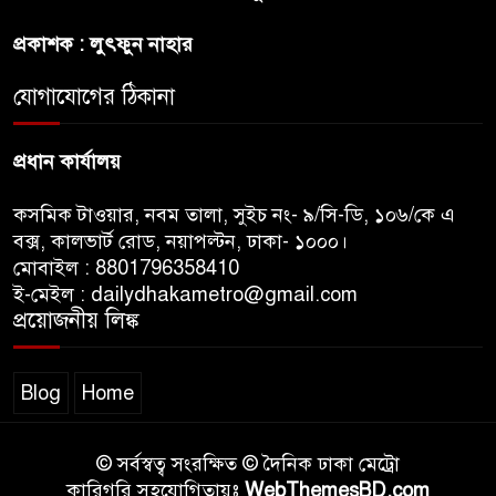
নিতে আগ্রহী সৌদি আরব
প্রকাশক : লুৎফুন নাহার
যোগাযোগের ঠিকানা
ব্রাজিলের ফুটবলারকে গুলি করে
হত্যা
প্রধান কার্যালয়
কসমিক টাওয়ার, নবম তালা, সুইচ নং- ৯/সি-ডি, ১০৬/কে এ
বক্স, কালভার্ট রোড, নয়াপল্টন, ঢাকা- ১০০০।
মোবাইল : 8801796358410
ই-মেইল : dailydhakametro@gmail.com
প্রয়োজনীয় লিঙ্ক
Blog
Home
© সর্বস্বত্ব সংরক্ষিত © দৈনিক ঢাকা মেট্রো
কারিগরি সহযোগিতায়ঃ
WebThemesBD.com