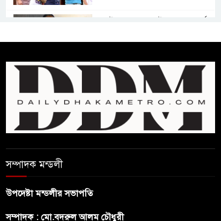
জুলাই সনদ ও জুলাই যোদ্ধা সংবর্ধনা
অনুষ্ঠানে বিশৃঙ্খলায় ক্ষুদ্ধ ভারপ্রাপ্ত
রাষ্ট্রপতি
আমরা যদি বলি জুলাই কার, তাহলে
তো জুলাই কারওই থাকবে না:
স্বরাষ্ট্রমন্ত্রী
ফ্যাসিবাদ মুক্ত দিবস ৫ আগস্ট
সম্পাদক মন্ডলী
শেখ হাসিনার বক্তব্য প্রচার করলেই
ব্যবস্থা নিবে সরকার : প্রধানমন্ত্রীর
উপদেষ্টা মন্ডলীর সভাপতি
উপদেষ্টা
সম্পাদক : মো.বদরুল আলম চৌধুরী
বাংলাদেশে বিনিয়োগ ও দক্ষ শ্রমিক