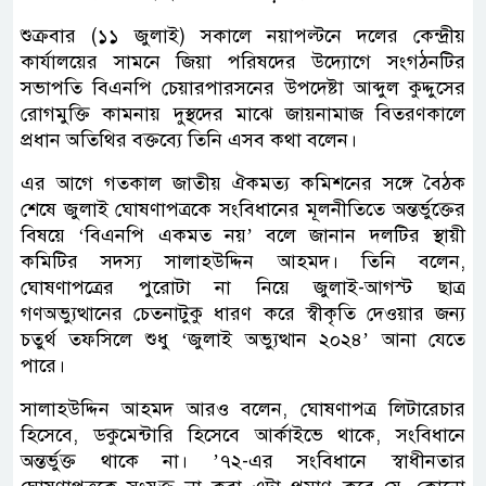
শুক্রবার (১১ জুলাই) সকালে নয়াপল্টনে দলের কেন্দ্রীয়
কার্যালয়ের সামনে জিয়া পরিষদের উদ্যোগে সংগঠনটির
সভাপতি বিএনপি চেয়ারপারসনের উপদেষ্টা আব্দুল কুদ্দুসের
রোগমুক্তি কামনায় দুস্থদের মাঝে জায়নামাজ বিতরণকালে
প্রধান অতিথির বক্তব্যে তিনি এসব কথা বলেন।
এর আগে গতকাল জাতীয় ঐকমত্য কমিশনের সঙ্গে বৈঠক
শেষে জুলাই ঘোষণাপত্রকে সংবিধানের মূলনীতিতে অন্তর্ভুক্তের
বিষয়ে ‘বিএনপি একমত নয়’ বলে জানান দলটির স্থায়ী
কমিটির সদস্য সালাহউদ্দিন আহমদ। তিনি বলেন,
ঘোষণাপত্রের পুরোটা না নিয়ে জুলাই-আগস্ট ছাত্র
গণঅভ্যুত্থানের চেতনাটুকু ধারণ করে স্বীকৃতি দেওয়ার জন্য
চতুর্থ তফসিলে শুধু ‘জুলাই অভ্যুত্থান ২০২৪’ আনা যেতে
পারে।
সালাহউদ্দিন আহমদ আরও বলেন, ঘোষণাপত্র লিটারেচার
হিসেবে, ডকুমেন্টারি হিসেবে আর্কাইভে থাকে, সংবিধানে
অন্তর্ভুক্ত থাকে না। ’৭২-এর সংবিধানে স্বাধীনতার