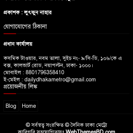
থেকে কার্যকর
প্রকাশক : লুৎফুন নাহার
রাজধানীর উত্তরখানে
যোগাযোগের ঠিকানা
পরিচ্ছন্নতাকর্মী-এলাকাবাসীর মধ্যে
সংঘর্ষ, প্রশাসক ও স্থানীয় এমপির’র
প্রধান কার্যালয়
ওপর হামলার অভিযোগ
কসমিক টাওয়ার, নবম তালা, সুইচ নং- ৯/সি-ডি, ১০৬/কে এ
বক্স, কালভার্ট রোড, নয়াপল্টন, ঢাকা- ১০০০।
মোবাইল : 8801796358410
ই-মেইল : dailydhakametro@gmail.com
প্রয়োজনীয় লিঙ্ক
Blog
Home
© সর্বস্বত্ব সংরক্ষিত © দৈনিক ঢাকা মেট্রো
কারিগরি সহযোগিতায়ঃ
WebThemesBD.com