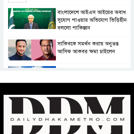
বাংলাদেশে আইএস আইয়ের অবাধ
সুযোগ পাওয়ার অভিযোগ ভিত্তিহীন
বললো পাকিস্তান
সাকিবকে সমর্থন করায় অনুতপ্ত
আসিফ আকবর ক্ষমা চাইলেন
কমনওয়েথ গেমসে পদক শুন্যতা
ঘুচানোর আক্ষেপে বাংলাদেশ
প্রথম শ্রেণি ছাড়া অন্য সব শ্রেণিতে
হবে ভর্তি পরীক্ষা: শিক্ষা মন্ত্রণালয়
কাউকে অসম্মান করতে নয়,
জনগনের অধিকার আদায়ে এসেছিঃ