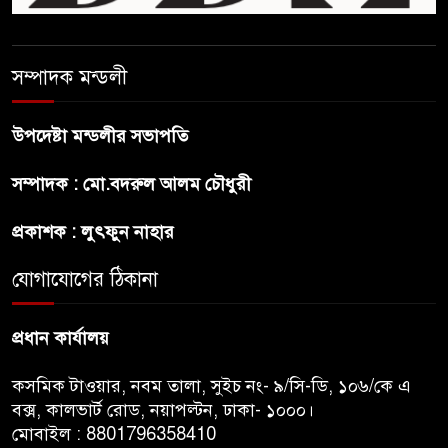
জামাতের আমির
রাষ্ট্রপতি নির্বাচন ২০ আগষ্ট
সম্পাদক মন্ডলী
উপদেষ্টা মন্ডলীর সভাপতি
প্রীতির সাথে প্রেম নয় ছিল গভীর
সম্পাদক : মো.বদরুল আলম চৌধুরী
বন্ধুত্ব : ব্রেট লি
প্রকাশক : লুৎফুন নাহার
জুলাই সনদ ও জুলাই যোদ্ধা সংবর্ধনা
অনুষ্ঠানে বিশৃঙ্খলায় ক্ষুদ্ধ ভারপ্রাপ্ত
যোগাযোগের ঠিকানা
রাষ্ট্রপতি
প্রধান কার্যালয়
কসমিক টাওয়ার, নবম তালা, সুইচ নং- ৯/সি-ডি, ১০৬/কে এ
বক্স, কালভার্ট রোড, নয়াপল্টন, ঢাকা- ১০০০।
মোবাইল : 8801796358410