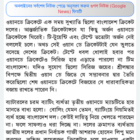
অনলাইনের সর্বশেষ নিউজ পেতে অনুসরণ করুন
গুগল নিউজ (Google
News)
ফিডটি
ওয়ানডে ক্রিকেটে এক সময় সুখ্যাতি ছিলো বাংলাদেশ ক্রিকেট
দলের। আন্তর্জাতিক ক্রিকেটাঙ্গনে যা কিছু অর্জন ওয়ানডে
ক্রিকেটকে ঘিরেই। টি-টুয়েন্টি এবং টেস্টে ততোটা অর্জন নেই
বললেই চলে। অথচ সেই ওয়ান ডে ক্রিকেটটাই যেন ভুলতে
বসেছে দেশের ক্রিকেট। টেস্টে ধবল ধোলাই হবার পর
ওয়ানডে ক্রিকেটেও সিরিজ হার এড়াতে পারলো না টিম
বাংলাদেশ। যদিও সুযোগ ছিলো সিরিজ জয়ের। শ্রীলঙ্কার
বিপক্ষে দ্বিতীয় ওয়ান ডে জিতে যে সম্ভাবনার দ্বার তৈরি
করেছিলো শেষ ওয়ানডে ক্রিকেটে বিজয়ের সে ধারাবাহিকতা
বজায় রাখতে পারেন নি।
ব্যাটারদের চরম ব্যাটিং ব্যর্থতা তৃতীয় ওয়ানডে ম্যাচটিতে হার
মানতে বাধ্য হলো। বোলিং যেমন তেমন, ব্যাটিংয়ে নিয়মিতই
ব্যর্থ হচ্ছে বাংলাদেশ দল। কেউই দায়িত্ব নিয়ে খেলতে পারছেন
না। ফলে সাফল্যও ধরা দিচ্ছে না। দলের ক্রমাগত ব্যর্থতায়
জাতীয় দলের প্রধান নির্বাচক গাজী আশরাফ হোসেন লিপু মনে
করছেন, অভিজ্ঞ কয়েকজন ক্রিকেটার চলে যাওয়ায় একটা