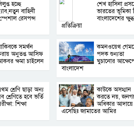
িলুপ্ত হচ্ছে
শেখ হাসিনা প্রসঙ্
‍্যাব,নতুন বাহিনী
ভারতের ভূমিকা 
স্পেশাল রেসপন্স
বাংলাদেশের ক্ষুব্
প্রতিক্রিয়া
াকিবকে সমর্থন
কমনওয়েথ গেম
রায় অনুতপ্ত আসিফ
পদক শুন্যতা
আকবর ক্ষমা চাইলেন
ঘুচানোর আক্ষেপ
বাংলাদেশ
্রথম শ্রেণি ছাড়া অন্য
কাউকে অসম্মান
ব শ্রেণিতে হবে ভর্তি
করতে নয়, জনগ
রীক্ষা: শিক্ষা
অধিকার আদায়ে
এসেছিঃ জামাতের আমির