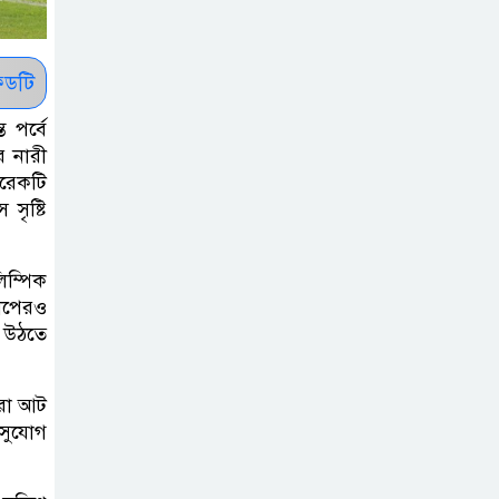
সাকিবকে সমর্থন
করায় অনুতপ্ত
আসিফ আকবর ক্ষমা
ডটি
চাইলেন
 পর্বে
র নারী
কমনওয়েথ গেমসে
আরেকটি
পদক শুন্যতা
সৃষ্টি
ঘুচানোর আক্ষেপে
বাংলাদেশ
িম্পিক
কাপেরও
প্রথম শ্রেণি ছাড়া
ে উঠতে
অন্য সব শ্রেণিতে
হবে ভর্তি পরীক্ষা:
েরা আট
শিক্ষা মন্ত্রণালয়
সুযোগ
কাউকে অসম্মান