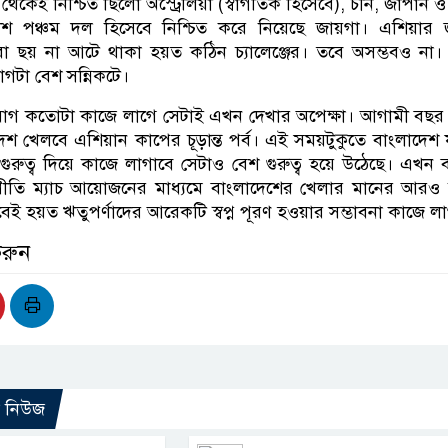
কেই নিশ্চিত ছিলো অস্ট্রেলিয়া (স্বাগতিক হিসেবে), চীন, জাপান ও 
শ পঞ্চম দল হিসেবে নিশ্চিত করে নিয়েছে জায়গা। এশিয়ার জা
া ছয় না আটে থাকা হয়ত কঠিন চ্যালেঞ্জের। তবে অসম্ভবও না। 
োগটা বেশ সন্নিকটে।
যোগ কতোটা কাজে লাগে সেটাই এখন দেখ‍ার অপেক্ষা। আগামী বছর 
শ খেলবে এশিয়ান কাপের চূড়ান্ত পর্ব। এই সময়টুকুতে বাংলাদেশ
রুত্ব দিয়ে কাজে লাগাবে সেটাও বেশ গুরুত্ব হয়ে উঠেছে। এখন
্রীতি ম্যাচ আয়োজনের মাধ্যমে বাংলাদেশের খেলার মানের আরও 
েই হয়ত ঋতুপর্ণাদের আরেকটি স্বপ্ন পূরণ হওয়ার সম্ভাবনা কাজে ল
করুন
ো নিউজ