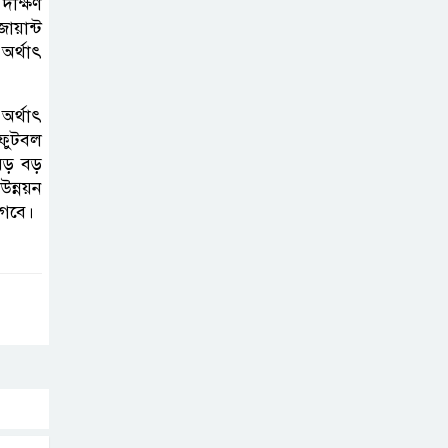
করতে নয়, জনগনের
দক্ষিণ
য়ান্ট
অধিকার আদায়ে
অর্থাৎ
এসেছিঃ জামাতের আমির
রাষ্ট্রপতি নির্বাচন ২০
অর্থাৎ
 ফুটবল
আগষ্ট
 বড় বড়
উন্নয়ন
াগবে।
প্রীতির সাথে প্রেম
নয় ছিল গভীর বন্ধুত্ব
: ব্রেট লি
জুলাই সনদ ও
জুলাই যোদ্ধা
সংবর্ধনা অনুষ্ঠানে
বিশৃঙ্খলায় ক্ষুদ্ধ ভারপ্রাপ্ত রাষ্ট্রপতি