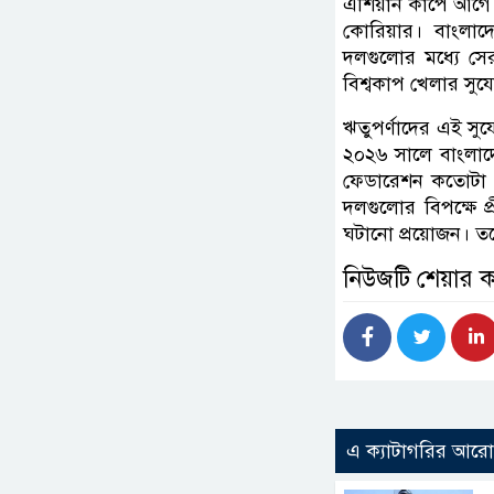
এশিয়ান কাপে আগে থে
কোরিয়ার। বাংলাদে
দলগুলোর মধ্যে সের
বিশ্বকাপ খেলার সুয
ঋতুপর্ণাদের এই সু
২০২৬ সালে বাংলাদে
ফেডারেশন কতোটা গু
দলগুলোর বিপক্ষে প
ঘটানো প্রয়োজন। তব
নিউজটি শেয়ার 
এ ক্যাটাগরির আর