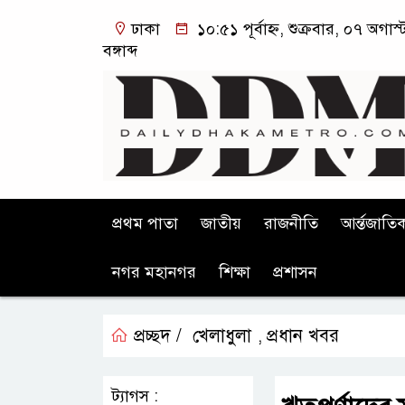
ঢাকা
১০:৫১ পূর্বাহ্ন, শুক্রবার, ০৭ অগ
বঙ্গাব্দ
প্রথম পাতা
জাতীয়
রাজনীতি
আর্ন্তজাতি
নগর মহানগর
শিক্ষা
প্রশাসন
প্রচ্ছদ /
খেলাধুলা
প্রধান খবর
,
ট্যাগস :