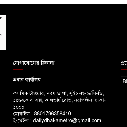
যোগাযোগের ঠিকানা
প্
প্রধান কার্যালয়
B
কসমিক টাওয়ার, নবম তালা, সুইচ নং- ৯/সি-ডি,
১০৬/কে এ বক্স, কালভার্ট রোড, নয়াপল্টন, ঢাকা-
১০০০।
মোবাইল : 8801796358410
ই-মেইল : dailydhakametro@gmail.com