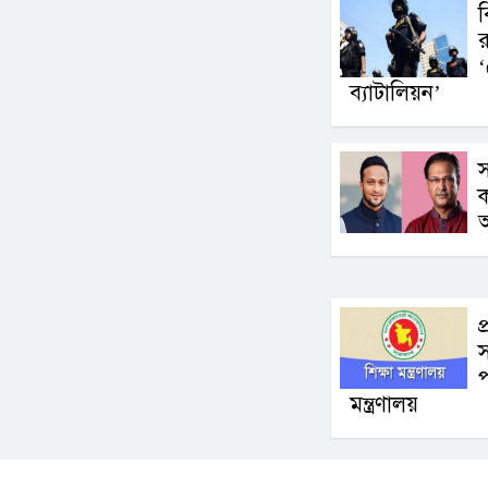
ব
র
‘
ব্যাটালিয়ন’
স
ক
প
স
প
মন্ত্রণালয়