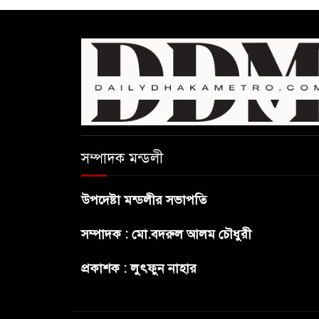
সম্পাদক মন্ডলী
উপদেষ্টা মন্ডলীর সভাপতি
সম্পাদক : মো.বদরুল আলম চৌধুরী
প্রকাশক : লুৎফুন নাহার