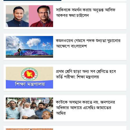
সাকিবকে সমর্থন করায় অনুতপ্ত আসিফ
আকবর ক্ষমা চাইলেন
কমনওয়েথ গেমসে পদক শুন্যতা ঘুচানোর
আক্ষেপে বাংলাদেশ
প্রথম শ্রেণি ছাড়া অন্য সব শ্রেণিতে হবে
ভর্তি পরীক্ষা: শিক্ষা মন্ত্রণালয়
কাউকে অসম্মান করতে নয়, জনগনের
অধিকার আদায়ে এসেছিঃ জামাতের
আমির