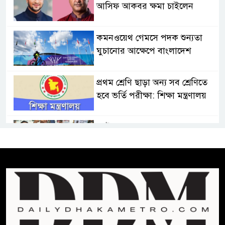
আসিফ আকবর ক্ষমা চাইলেন
কমনওয়েথ গেমসে পদক শুন্যতা
ঘুচানোর আক্ষেপে বাংলাদেশ
প্রথম শ্রেণি ছাড়া অন্য সব শ্রেণিতে
হবে ভর্তি পরীক্ষা: শিক্ষা মন্ত্রণালয়
কাউকে অসম্মান করতে নয়,
জনগনের অধিকার আদায়ে এসেছিঃ
জামাতের আমির
রাষ্ট্রপতি নির্বাচন ২০ আগষ্ট
প্রীতির সাথে প্রেম নয় ছিল গভীর