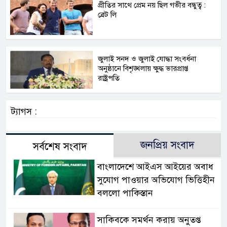
প্রীতির সাথে প্রেম নয় ছিল গভীর বন্ধুত্ব :
ব্রেট লি
জুলাই সনদ ও জুলাই যোদ্ধা সংবর্ধনা
অনুষ্ঠানে বিশৃঙ্খলায় ক্ষুদ্ধ ভারপ্রাপ্ত
রাষ্ট্রপতি
ট্যাগস :
জনপ্রিয় সংবাদ
সর্বশেষ সংবাদ
বাংলাদেশে আইএস আইয়ের অবাধ
সুযোগ পাওয়ার অভিযোগ ভিত্তিহীন
বললো পাকিস্তান
সাকিবকে সমর্থন করায় অনুতপ্ত