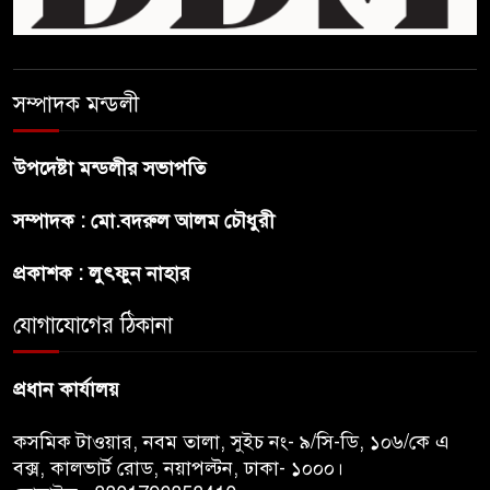
বন্ধুত্ব : ব্রেট লি
জুলাই সনদ ও জুলাই যোদ্ধা সংবর্ধনা
সম্পাদক মন্ডলী
অনুষ্ঠানে বিশৃঙ্খলায় ক্ষুদ্ধ ভারপ্রাপ্ত
রাষ্ট্রপতি
উপদেষ্টা মন্ডলীর সভাপতি
আমরা যদি বলি জুলাই কার, তাহলে
সম্পাদক : মো.বদরুল আলম চৌধুরী
তো জুলাই কারওই থাকবে না:
স্বরাষ্ট্রমন্ত্রী
প্রকাশক : লুৎফুন নাহার
যোগাযোগের ঠিকানা
ফ্যাসিবাদ মুক্ত দিবস ৫ আগস্ট
প্রধান কার্যালয়
কসমিক টাওয়ার, নবম তালা, সুইচ নং- ৯/সি-ডি, ১০৬/কে এ
বক্স, কালভার্ট রোড, নয়াপল্টন, ঢাকা- ১০০০।