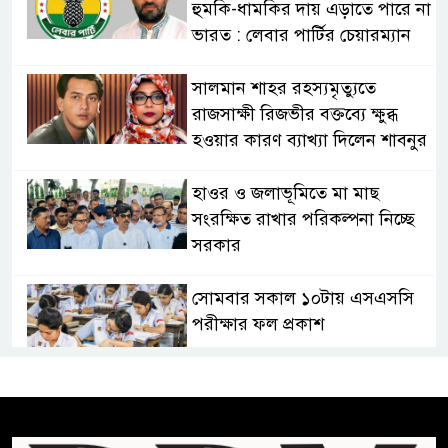
হুমকি-ধামকির দায় এড়াতে পারে না
ভারত : লেবার পার্টির চেয়ারম্যান
সালমান শাহর রহস্যমৃত্যুতে
রাজসাক্ষী রিজভীর বক্তব্যে ক্ষুব্ধ
হওয়ার কারণ ব্যাখ্যা দিলেন শাবনুর
হাওর ও জলাভূমিতে মা মাছ
সংরক্ষিত রাখার পরিকল্পনা নিচ্ছে
সরকার
সোমবার সকাল ১০টায় এসএসসি
পরীক্ষার ফল প্রকাশ
চিকিৎসকদের পেশাগত দায়িত্বে
রাজনীতি যেন বাধা না হয় :
প্রধানমন্ত্রী