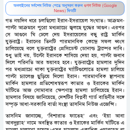
অনলাইনের সর্বশেষ নিউজ পেতে অনুসরণ করুন
গুগল নিউজ (Google
News)
ফিডটি
গত নয়দিন ধরে চলছিলো ইরান-ইসরায়েল সংঘাত। আক্রমন-
পাল্টা আক্রমনে পুরো মধ্যপ্রাচ্যে জ্বলছে যুদ্ধের আগুন। এরপর
সে আগুনে ঘি ঢেলে দেয় ইসরায়েলের বন্ধু রাষ্ট্র মার্কিন
যুক্তরাষ্ট্র। ইরানের তিনটি পারমানবিক কেন্দ্রে সফল ধ্বংস
চালিয়েছে বলে যুক্তরাষ্ট্রের প্রেসিডেন্ট ডোনাল্ড ট্রাম্পের দাবি।
শুধু তাই নয়, উল্টো ইরানকে শাসিয়ে দেয়া হয়, পাল্টা জবাব
দিলে পরিনতি আর ভয়াবহ হবে। যুক্তরাষ্ট্রের হামলার দুদিন
পর মধ্যপ্রাচ্যে থাকা যুক্তরাষ্ট্রের ঘাাঁটিগুলোতে হামলা চালিয়ে
পাল্টা চ্যালেঞ্জ ছুড়িয়ে দিলো ইরান। পারমাণবিক স্থাপনায়
মার্কিন হামলার প্রতিশোধস্বরূপ কাতার ও ইরাকের মার্কিন
ঘাঁটিতে আজ সোমাবার ক্ষেপণাস্ত্র হামলা চালিয়েছে ইরান।
হামলার বিষয়ে জানিয়েছে, দেশটির বিপ্লবী গার্ড বাহিনীর সঙ্গে
সম্পৃক্ত আধা-সরকারি বার্তা সংস্থা তাসনিম নিউজ এজেন্সি।
তাসনিম জানাচ্ছে, ‌‘বিশারাত ফাতেহ’ এবং ‘ইয়া আবা
আবদুল্লাহ’ নামে অবস্থিত কাতার ও ইরাকের মার্কিন ঘাঁটিতে এ
হামলা চালানো হয়েছে।এসব হামলায় একাধিক ওয়ারহেড বা