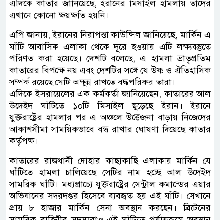
এদিকে কাতার জানিয়েছে, ইরানের মিসাইল হামলায় তাদের
এখানে কোনো ক্ষয়ক্ষতি হয়নি।
এপি জানায়, ইরানের নিরাপত্তা কাউন্সিল জানিয়েছে, মার্কিন এ
ঘাঁটি আবাসিক এলাকা থেকে দূরে হওয়ায় এটি লক্ষ্যবস্তুতে
পরিণত করা হয়েছে। দেশটি বলেছে, এ হামলা ভ্রাতৃপ্রতিম
কাতারের বিপক্ষে নয় এবং দেশটির সঙ্গে যে উষ্ণ ও ঐতিহাসিক
সম্পর্ক রয়েছে সেটি অক্ষুন্ন রাখতে বদ্ধপরিকর তারা।
এদিকে ইসরায়েলের এক কর্মকর্তা জানিয়েছেন, কাতারের আল
উদেইদ ঘাঁটিতে ১০টি মিসাইল ছুড়েছে ইরান। ইরানে
যুক্তরাষ্ট্রের হামলার পর এ অঞ্চলে উত্তেজনা বাড়ায় নিজেদের
আকাশসীমা সাময়িকভাবে বন্ধ রাখার ঘোষণা দিয়েছে কাতার
কর্তৃপক্ষ।
কাতা‌রের রাজধানী দোহার কাছাকা‌ছি এলাকায় মা‌র্কিন যে
ঘাঁ‌টি‌তে হামলা চা‌লি‌য়ে‌ছে সে‌টির নাম হচ্ছে আল উদেইদ
সাম‌রিক ঘাঁটি। মধ্যপ্রাচ্যে যুক্তরাষ্ট্রের সেন্ট্রাল কমান্ডের এয়ার
অভিযানের সদরদপ্তর হিসেবে ব্যবহৃত হয় এই ঘাঁ‌টি। সেখানে
প্রায় ৮ হাজার মার্কিন সেনা অবস্থান করছেন। ব্রিটে‌নের
সাম‌রিক বাহিনীর সদস্যরাও এই ঘাঁটিতে পর্যায়ক্রমে অবস্থান