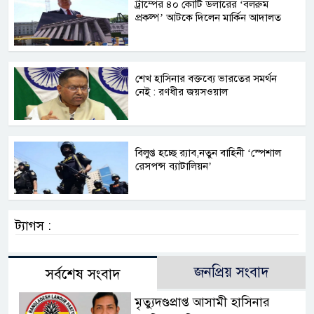
ট্রাম্পের ৪০ কোটি ডলারের ‘বলরুম
প্রকল্প’ আটকে দিলেন মার্কিন আদালত
শেখ হাসিনার বক্তব্যে ভারতের সমর্থন
নেই : রণধীর জয়সওয়াল
বিলুপ্ত হচ্ছে র‍্যাব,নতুন বাহিনী ‘স্পেশাল
রেসপন্স ব্যাটালিয়ন’
ট্যাগস :
জনপ্রিয় সংবাদ
সর্বশেষ সংবাদ
মৃত্যুদণ্ডপ্রাপ্ত আসামী হাসিনার