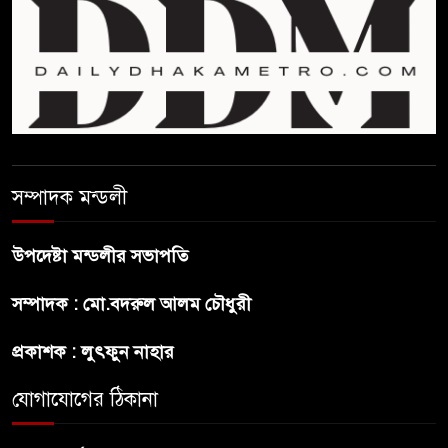
ফিফা সভাপতির বিরুদ্ধে এবার
‘নারী সংক্রান্ত অভিযোগ
ছেলেকে নিয়ে রোনালদোর যে বড়
স্বপ্ন
সম্পাদক মন্ডলী
অস্ট্রেলিয়ার অখ্যাত একাদশের
কাছেই ধরাশায়ী বাংলাদেশ
উপদেষ্টা মন্ডলীর সভাপতি
সম্পাদক : মো.বদরুল আলম চৌধুরী
ট্রাম্পের ৪০ কোটি ডলারের ‘বলরুম
প্রকল্প’ আটকে দিলেন মার্কিন
প্রকাশক : লুৎফুন নাহার
আদালত
যোগাযোগের ঠিকানা
শেখ হাসিনার বক্তব্যে ভারতের
সমর্থন নেই : রণধীর জয়সওয়াল