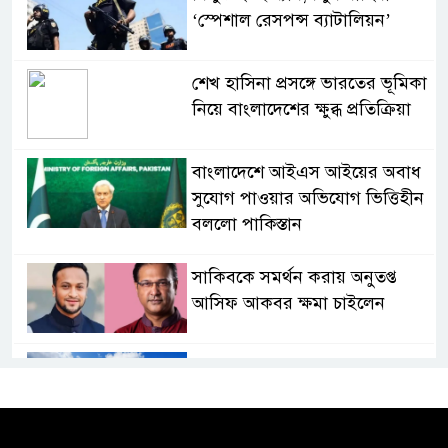
‘স্পেশাল রেসপন্স ব্যাটালিয়ন’
শেখ হাসিনা প্রসঙ্গে ভারতের ভূমিকা
নিয়ে বাংলাদেশের ক্ষুব্ধ প্রতিক্রিয়া
বাংলাদেশে আইএস আইয়ের অবাধ
সুযোগ পাওয়ার অভিযোগ ভিত্তিহীন
বললো পাকিস্তান
সাকিবকে সমর্থন করায় অনুতপ্ত
আসিফ আকবর ক্ষমা চাইলেন
কমনওয়েথ গেমসে পদক শুন্যতা
ঘুচানোর আক্ষেপে বাংলাদেশ