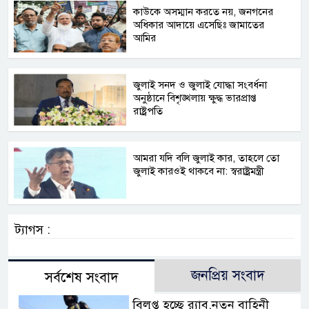
কাউকে অসম্মান করতে নয়, জনগনের
অধিকার আদায়ে এসেছিঃ জামাতের
আমির
জুলাই সনদ ও জুলাই যোদ্ধা সংবর্ধনা
অনুষ্ঠানে বিশৃঙ্খলায় ক্ষুদ্ধ ভারপ্রাপ্ত
রাষ্ট্রপতি
আমরা যদি বলি জুলাই কার, তাহলে তো
জুলাই কারওই থাকবে না: স্বরাষ্ট্রমন্ত্রী
ট্যাগস :
জনপ্রিয় সংবাদ
সর্বশেষ সংবাদ
বিলুপ্ত হচ্ছে র‍্যাব,নতুন বাহিনী