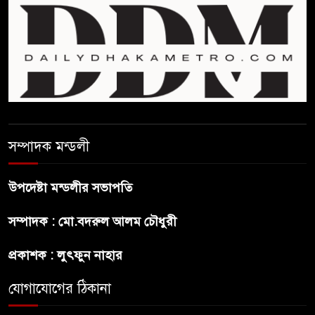
প্রথম শ্রেণি ছাড়া অন্য সব শ্রেণিতে
হবে ভর্তি পরীক্ষা: শিক্ষা মন্ত্রণালয়
কাউকে অসম্মান করতে নয়,
জনগনের অধিকার আদায়ে এসেছিঃ
জামাতের আমির
রাষ্ট্রপতি নির্বাচন ২০ আগষ্ট
সম্পাদক মন্ডলী
উপদেষ্টা মন্ডলীর সভাপতি
প্রীতির সাথে প্রেম নয় ছিল গভীর
সম্পাদক : মো.বদরুল আলম চৌধুরী
বন্ধুত্ব : ব্রেট লি
প্রকাশক : লুৎফুন নাহার
জুলাই সনদ ও জুলাই যোদ্ধা সংবর্ধনা
অনুষ্ঠানে বিশৃঙ্খলায় ক্ষুদ্ধ ভারপ্রাপ্ত
যোগাযোগের ঠিকানা
রাষ্ট্রপতি