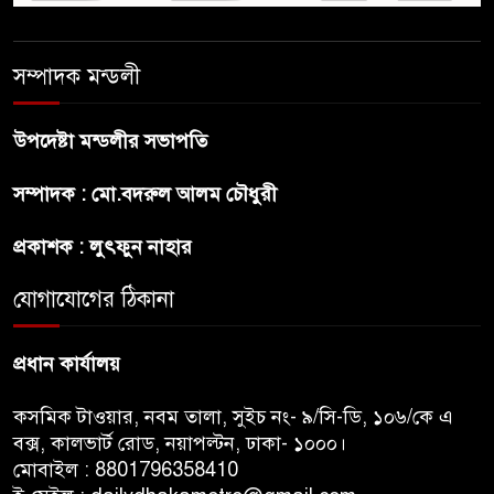
শেখ হাসিনা প্রসঙ্গে ভারতের ভূমিকা
সম্পাদক মন্ডলী
নিয়ে বাংলাদেশের ক্ষুব্ধ প্রতিক্রিয়া
উপদেষ্টা মন্ডলীর সভাপতি
বাংলাদেশে আইএস আইয়ের অবাধ
সম্পাদক : মো.বদরুল আলম চৌধুরী
সুযোগ পাওয়ার অভিযোগ ভিত্তিহীন
বললো পাকিস্তান
প্রকাশক : লুৎফুন নাহার
সাকিবকে সমর্থন করায় অনুতপ্ত
যোগাযোগের ঠিকানা
আসিফ আকবর ক্ষমা চাইলেন
প্রধান কার্যালয়
কসমিক টাওয়ার, নবম তালা, সুইচ নং- ৯/সি-ডি, ১০৬/কে এ
বক্স, কালভার্ট রোড, নয়াপল্টন, ঢাকা- ১০০০।
মোবাইল : 8801796358410