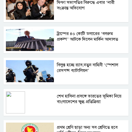
ফিফা সভাপতির বিরুদ্ধে এবার ‘নারী
সংক্রান্ত অভিযোগ
ট্রাম্পের ৪০ কোটি ডলারের ‘বলরুম
প্রকল্প’ আটকে দিলেন মার্কিন আদালত
বিলুপ্ত হচ্ছে র‍্যাব,নতুন বাহিনী ‘স্পেশাল
রেসপন্স ব্যাটালিয়ন’
শেখ হাসিনা প্রসঙ্গে ভারতের ভূমিকা নিয়ে
বাংলাদেশের ক্ষুব্ধ প্রতিক্রিয়া
প্রথম শ্রেণি ছাড়া অন্য সব শ্রেণিতে হবে