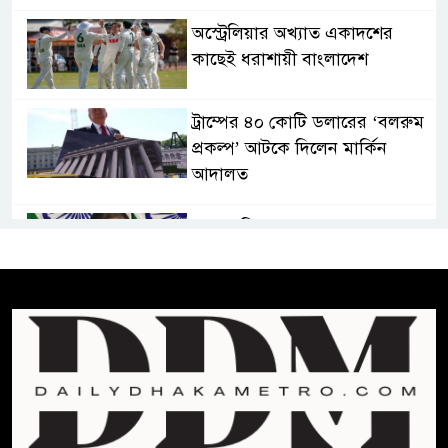
অস্ট্রেলিয়ার অখ্যাত একাদশের
কাছেই ধরাশায়ী বাংলাদেশ
ট্রাম্পের ৪০ কোটি ডলারের ‘বলরুম
প্রকল্প’ আটকে দিলেন মার্কিন
আদালত
শেখ হাসিনার বক্তব্যে ভারতের
সমর্থন নেই : রণধীর জয়সওয়াল
শেখ হাসিনা দেশে ফিরে আসুক,
গণহত্যার দায়ে কারাগারে যাক :
আইনমন্ত্রী
বিলুপ্ত হচ্ছে র‍্যাব,নতুন বাহিনী
‘স্পেশাল রেসপন্স ব্যাটালিয়ন’