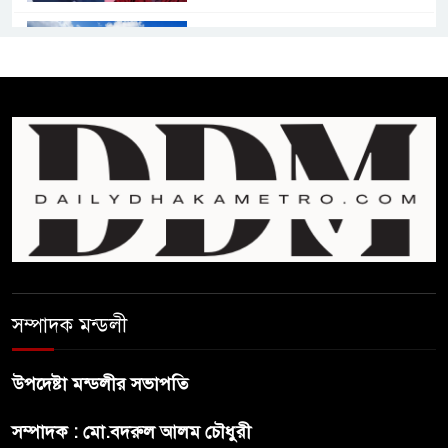
কমনওয়েথ গেমসে পদক শুন্যতা
ঘুচানোর আক্ষেপে বাংলাদেশ
প্রথম শ্রেণি ছাড়া অন্য সব শ্রেণিতে
হবে ভর্তি পরীক্ষা: শিক্ষা মন্ত্রণালয়
কাউকে অসম্মান করতে নয়,
জনগনের অধিকার আদায়ে এসেছিঃ
জামাতের আমির
রাষ্ট্রপতি নির্বাচন ২০ আগষ্ট
সম্পাদক মন্ডলী
উপদেষ্টা মন্ডলীর সভাপতি
প্রীতির সাথে প্রেম নয় ছিল গভীর
সম্পাদক : মো.বদরুল আলম চৌধুরী
বন্ধুত্ব : ব্রেট লি