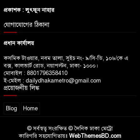
প্রকাশক : লুৎফুন নাহার
জুলাই সনদ ও জুলাই যোদ্ধা সংবর্ধনা
অনুষ্ঠানে বিশৃঙ্খলায় ক্ষুদ্ধ ভারপ্রাপ্ত
যোগাযোগের ঠিকানা
রাষ্ট্রপতি
প্রধান কার্যালয়
কসমিক টাওয়ার, নবম তালা, সুইচ নং- ৯/সি-ডি, ১০৬/কে এ
বক্স, কালভার্ট রোড, নয়াপল্টন, ঢাকা- ১০০০।
মোবাইল : 8801796358410
ই-মেইল : dailydhakametro@gmail.com
প্রয়োজনীয় লিঙ্ক
Blog
Home
© সর্বস্বত্ব সংরক্ষিত © দৈনিক ঢাকা মেট্রো
কারিগরি সহযোগিতায়ঃ
WebThemesBD.com