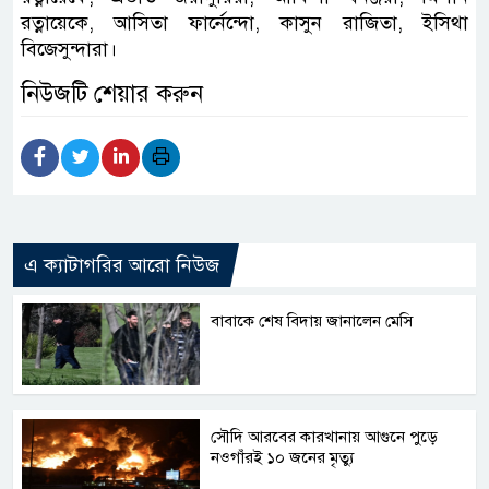
রত্নায়েকে, আসিতা ফার্নেন্দো, কাসুন রাজিতা, ইসিথা
বিজেসুন্দারা।
নিউজটি শেয়ার করুন
এ ক্যাটাগরির আরো নিউজ
বাবাকে শেষ বিদায় জানালেন মেসি
সৌদি আরবের কারখানায় আগুনে পুড়ে
নওগাঁরই ১০ জনের মৃত্যু