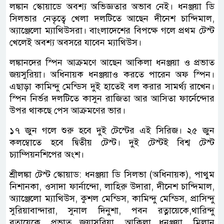
লঙ্কান স্কোয়াডে অবশ্য অভিজ্ঞতার অভাব নেই। ধনঞ্জয়া ডি
সিলভার নেতৃত্বে খেলা দলটিতে আছেন দীনেশ চান্দিমাল,
অ্যাঞ্জেলো ম্যাথিউসরা। বাংলাদেশের বিপক্ষে গলে প্রথম টেস্ট
খেলেই অবশ্য অবসরে যাবেন ম্যাথিউস।
লঙ্কানদের স্পিন আক্রমণে আছেন আকিলা ধনঞ্জয়া ও প্রভাত
জয়সুরিয়া। অধিনায়ক ধনঞ্জয়াও করতে পারেন অফ স্পিন।
এছাড়া কামিন্দু মেন্ডিস দুই হাতেই বল করার সামর্থ্য রাখেন।
স্পিন নির্ভর দলটিতে কাসুন রাজিতা আর আসিতা ফার্নেন্দোর
উপর থাকছে পেস আক্রমণের ভার।
১৭ জুন গলে শুরু হবে দুই টেস্টের এই সিরিজ। ২৫ জুন
কলম্বোতে হবে দ্বিতীয় টেস্ট। দুই টেস্টই বিশ্ব টেস্ট
চ্যাম্পিয়নশিপের অংশ।
শ্রীলঙ্কা টেস্ট স্কোয়াড: ধনঞ্জয়া ডি সিলভা (অধিনায়ক), পাথুম
নিশানকা, ওসাদা ফার্নান্দো, লাহিরু উদারা, দীনেশ চান্দিমাল,
অ্যাঞ্জেলো ম্যাথিউস, কুশল মেন্ডিস, কামিন্দু মেন্ডিস, প্রাসিন্দু
সুরিয়াবান্দারা, সুনাল দিনুশা, পবন রত্নায়েকে,থারিন্দু
রত্নায়েকে, প্রভাত জয়াসুরিয়া, আকিলা ধনঞ্জয়া, মিলান