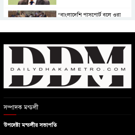
“বাংলাদেশি পাসপোর্ট বলে ওরা
আমাদের হোটলে নেয়নি’
রাষ্ট্রপতি নির্বাচনে ১১ দলীয় ঐক্যের
প্রার্থী অলি আহমদ
বাঁশখালির ১০০ দুঃস্থ পরিবারের
হাতে ঘরের ছাবি তুলে দিলেন
প্রধানমন্ত্রী
সালমান শাহ হত্যা মামলায় গ্রেপ্তার
সম্পাদক মন্ডলী
খলনায়ক ডনকে কারাগারে প্রেরণ
উপদেষ্টা মন্ডলীর সভাপতি
মৃত্যুদণ্ডপ্রাপ্ত আসামী হাসিনার
হুমকি-ধামকির দায় এড়াতে পারে না