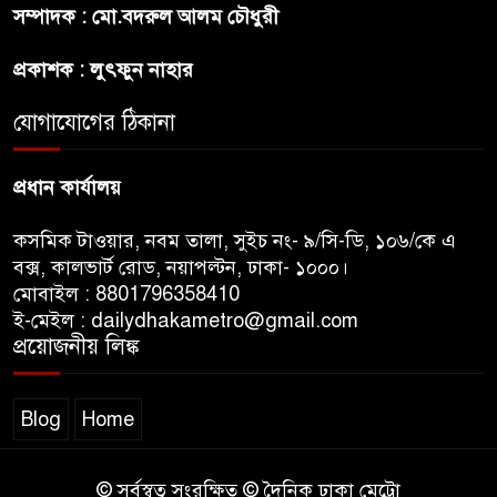
সম্পাদক : মো.বদরুল আলম চৌধুরী
ভারত : লেবার পার্টির চেয়ারম্যান
প্রকাশক : লুৎফুন নাহার
সালমান শাহর রহস্যমৃত্যুতে
রাজসাক্ষী রিজভীর বক্তব্যে ক্ষুব্ধ
যোগাযোগের ঠিকানা
হওয়ার কারণ ব্যাখ্যা দিলেন শাবনুর
প্রধান কার্যালয়
কসমিক টাওয়ার, নবম তালা, সুইচ নং- ৯/সি-ডি, ১০৬/কে এ
বক্স, কালভার্ট রোড, নয়াপল্টন, ঢাকা- ১০০০।
মোবাইল : 8801796358410
ই-মেইল : dailydhakametro@gmail.com
প্রয়োজনীয় লিঙ্ক
Blog
Home
© সর্বস্বত্ব সংরক্ষিত © দৈনিক ঢাকা মেট্রো