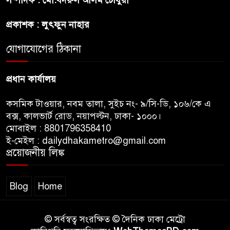
অস্ট্রেলিয়ার অখ্যাত একাদশের
কাছেই ধরাশায়ী বাংলাদেশ
প্রকাশক : লুৎফুন নাহার
যোগাযোগের ঠিকানা
ট্রাম্পের ৪০ কোটি ডলারের ‘বলরুম
প্রকল্প’ আটকে দিলেন মার্কিন
আদালত
প্রধান কার্যালয়
কসমিক টাওয়ার, নবম তালা, সুইচ নং- ৯/সি-ডি, ১০৬/কে এ
বক্স, কালভার্ট রোড, নয়াপল্টন, ঢাকা- ১০০০।
মোবাইল : 8801796358410
ই-মেইল : dailydhakametro@gmail.com
প্রয়োজনীয় লিঙ্ক
Blog
Home
© সর্বস্বত্ব সংরক্ষিত © দৈনিক ঢাকা মেট্রো