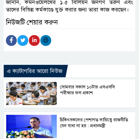
জানান, কমনওয়েলথের ১.৫ বিলিয়ন জনগণ তরুণ এবং
তাদের বিভিন্ন কর্মকাণ্ডে যুক্ত করার জন্য তারা কাজ করছেন।
নিউজটি শেয়ার করুন
এ ক্যাটাগরির আরো নিউজ
সোমবার সকাল ১০টায় এসএসসি
পরীক্ষার ফল প্রকাশ
চিকিৎসকদের পেশাগত দায়িত্বে রাজনীতি
যেন বাধা না হয় : প্রধানমন্ত্রী