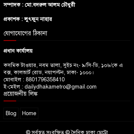
রাজধানীর উত্তরখানে
সম্পাদক : মো.বদরুল আলম চৌধুরী
পরিচ্ছন্নতাকর্মী-এলাকাবাসীর মধ্যে
সংঘর্ষ, প্রশাসক ও স্থানীয় এমপির’র
প্রকাশক : লুৎফুন নাহার
ওপর হামলার অভিযোগ
যোগাযোগের ঠিকানা
ভারতের রাজনীতিতে আবারো
উত্তাপ, এবারের ইস্যু ই-২০ পেট্রোল
প্রধান কার্যালয়
কসমিক টাওয়ার, নবম তালা, সুইচ নং- ৯/সি-ডি, ১০৬/কে এ
বক্স, কালভার্ট রোড, নয়াপল্টন, ঢাকা- ১০০০।
মোবাইল : 8801796358410
ই-মেইল : dailydhakametro@gmail.com
প্রয়োজনীয় লিঙ্ক
Blog
Home
© সর্বস্বত্ব সংরক্ষিত © দৈনিক ঢাকা মেট্রো