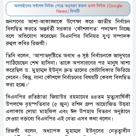
অনলাইনের সর্বশেষ নিউজ পেতে অনুসরণ করুন
গুগল নিউজ (Google
News)
ফিডটি
জনগণের আশা-আকাঙ্ক্ষাকে উপেক্ষা করে জাতীয় নির্বাচন
বিলম্বিত করতে অন্তর্বর্তী সরকার ‘কৌশলগত’ পদক্ষেপ নিচ্ছে
বলে অভিযোগ করেছেন বিএনপির সিনিয়র যুগ্ম সম্পাদক
রুহুল কবির রিজভী।
তিনি বলেন, ‘আপাতদৃষ্টিতে অবাধ ও সুষ্ঠ নির্বাচনকে জাদুঘরে
পাঠিয়েছেন শেখ হাসিনা। তাকে অপসারণের পর মানুষ আশা
করেছিল ড. মুহাম্মদ ইউনূস দ্রুত তাদের ভোটাধিকার ফিরিয়ে
দেবেন। কিন্তু, নানা কৌশলে নির্বাচনের বিষয়টি কেবল বিলম্বিত
করা হচ্ছে।’
বিএনপির প্রতিষ্ঠাতা জিয়াউর রহমানের ৪৪তম মৃত্যুবার্ষিকী
উপলক্ষে বৃহস্পতিবার (৫ জুন) রশিদ গ্রুপ আয়োজিত উত্তরা
এলাকায় দোয়া মাহফিল এবং ঈদ উপহার বিতরণ অনুষ্ঠানে
দেওয়া বক্তব্যে বিএনপির এই নেতা এসব কথা বলেন।
রিজভী বলেন, অধ্যাপক মুহাম্মদ ইউনূসের নেতৃত্বাধীন